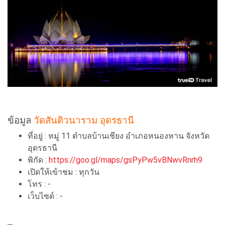
ข้อมูล
วัดสันติวนาราม อุดรธานี
ที่อยู่ : หมู่ 11 ตําบลบ้านเชียง อําเภอหนองหาน จังหวัด
อุดรธานี
พิกัด :
https://goo.gl/maps/gsPyPw5vBNwvRnrh9
เปิดให้เข้าชม : ทุกวัน
โทร : -
เว็บไซต์ : -