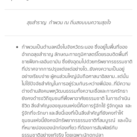
สุขสำราญ กำพวน ณ ถิ่นสงบบนความสุขใจ
กำพวนเป็นตำบลหนึ่งในจังหวัดระนอง ซึ่งอยู่ในพื้นที่ของ
อำเภอสุขสำราญ ลักษณะทางภูมิศาสตร์โดยรอบติดพื้นที่
ชายฝั่งทะเลอันดามัน ซึ่งยังอุดมไปด้วยทรัพยากรธรรมชาติ
ที่ปราศจากการปรุงแต่งแต่อย่างใด..ยังคงความเป็นอยู่
อย่างเรียบง่าย ผู้คนส่วนใหญ่นับถือศาสนาอิสลาม..แต่นั้น
ไม่ใช้ปัจจัยสำคัญในการอยู่ร่วมกันระหว่างพี่น้อง..ที่มีความ
ต่างด้านสังคมพหุวัฒนธรรมทั้งความเชื่อและการศรัทธา
ยังคงดำรงวิถีชุมชนที่พึ่งพาอาศัยธรรมชาติ ในการดำเนิน
ชีวิต สิ่งสำคัญของชุมชนแห่งนี้คือการรู้จักใช้ รู้จักดูแล และ
รู้จักที่จะรักษา และสิ่งนี้เองที่เป็นสิ่งสำคัญที่ยังคงทำให้
ชุมชนแห่งนี้ยังคงมีทรัพยากรธรรมชาติที่สมบูรณ์ และเป็น
ที่หมายปองของนักท่องเที่ยว ที่ต้องการสัมพัสธ์กับ
ธรรมชาติอย่างแท้จริง โดยเฉพาะนักตกปลา