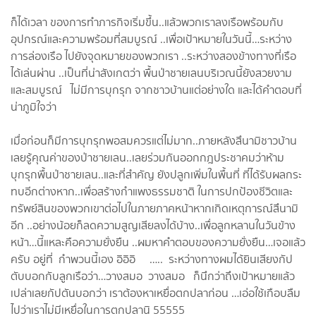
ก็ได้เวลา ของการทำภารกิจเริ่มขึ้น..แล้วพวกเราลงเรือพร้อมกับ
อุปกรณ์และความพร้อมที่สมบูรณ์ ..เพื่อเป้าหมายในวันนี้…ระหว่าง
การล่องเรือ ไปยังจุดหมายของพวกเรา ..ระหว่างสองข้างทางที่เรือ
ได้เล่นผ่าน ..เป็นที่น่าสังเกตว่า พื้นป่าชายเลนบริเวณนี้ยังสวยงาม
และสมบูรณ์ ไม่มีการบุกรุก จากชาวบ้านแต่อย่างใด และได้คำตอบที่
น่าภูมิใจว่า
เมื่อก่อนก็มีการบุกรุกพอสมควรแต่ไม่มาก..ภายหลังสึนามิชาวบ้าน
เลยรู้คุณค่าของป่าชายเลน..เลยร่วมกันออกกฎประชาคมว่าห้าม
บุกรุกพื้นป่าชายเลน..และที่สำคัญ ยังปลูกเพิ่มในพื้นที่ ที่ได้รับผลกระ
ทบอีกต่างหาก..เพื่อสร้างกำแพงธรรมชาติ ในการปกป้องชีวิตและ
ทรัพย์สินของพวกเขาต่อไปในภายภาคหน้าหากเกิดเหตุการณ์สึนามิ
อีก ..อย่างน้อยก็ลดความสูญเสียลงได้บ้าง..เพื่อลูกหลานในวันข้าง
หน้า…นี้แหละคือความยั่งยืน ..ผมหาคำตอบของความยั่งยืน…เจอแล้ว
ครับ อยู่ที่ กำพวนนี้เอง อิอิอิ ….. ระหว่างทางผมได้ยินเสียงกัป
ตับบอกกับลูกเรือว่า…วางสมอ วางสมอ ก็นึกว่าถึงเป้าหมายแล้ว
เปล่าเลยกัปตันบอกว่า เราต้องหาเหยื่อตกปลาก่อน …เอ่อใช้เกือบลืม
ไปว่าเราไม่มีเหยื่อในการตกปลานิ 55555