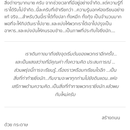
สิ่งต่างๆมากมาย ครับ จากช่วงเวลาที่มีอยู่อย่างจำกัด..แต่ความรู้ที่
เราได้รับไม่จำกัด..นี้ละครับที่เข้าเรียกว่า ..ความรู้นอกห้องเรียนอย่าง
แท้ จริง….สำหรับวันนี้เราได้ทั้งปลา ทั้งหมึก ทั้งกุ้ง เป็นจำนวนมาก
พอที่จะให้กัปตันเราไปขาย..และแบ่งให้พวกเราได้เอาไปปรุงเป็น
อาหาร..และแบ่งบันให้คนรอบข้าง…เป็นภาพที่ประทับใจยิ่งนัก….
เราเดินทางมาถึงยังจุดเริ่มต้นของพวกเราอีกครั้ง…
และเป็นแสงสว่างที่มีคุณค่า ทั้งความคิด ประสบการณ์ …
ส่วนพรุ่งนี้การจะเรียนรู้..เรื่องราวหรือบทเรียนใดอีก …เป็น
สิ่งที่ท่าท้ายยิ่งนัก…ทีมงามจะพาทุกท่านไปยังดินแดน..แห่ง
เสรีภาพด้านความคิด..เป็นสิ่งที่ท้าทายพวกเรายิ่งนัก.แล้วพบ
กับใหม่ครับ
สร้างถนน
ด้วย กระดาษ