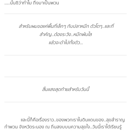
…..นั้นซิว่าทำไม ถึงมาเป็นพวน
สำหรับผมขอแค่พื้นที่เล็กๆ กับปลาหมึก ตัวโตๆ..และที่
สำคัญ..ต้องระวัง..หมึกพ้นใส
แล้วจะดำไปทั้งตัว…
สิ้นแสงสุดท้ายสำหรับวันนี้
และนี้ก็คือเรื่องราว..ของพวกเราในดินแดนของ..สุขสำราญ
กำพวน จังหวัดระนอง ณ ถิ่นสงบบนความสุขใจ..วันนี้เราได้เรียนรู้