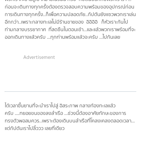
ก่อนจะเดินทางทุกครั้งต้องตรวจสอบความพร้อมของอุปกรณ์ก่อน
การเดินทางทุกครั้ง..ก็เพื่อความปลอดภัย..กัปตันยังแซวพวกเราเล่น
อีกกว่า..เพราะกลางทะเลไม่มีร้านขายของ อิอิอิอิ ก็หัวเราะกันไป
ท่ามกลางบรรยากาศ ที่สดชืนในตอนเช้า…และแล้วพวกเราพร้อมที่จะ
ออกเดินทางแล้วครับ …ทุกท่านพร้อมแล้วจะครับ …ไปกันเลย
Advertisement
ได้เวลาขึ้นยานที่จะนำเราไปสู่ อิสระภาพ กลางท้องทะเลแล้ว
ครับ ….ทยอยขนของลงลำเรือ …ช่วงนี้ต้องอาศัยทักษะของการ
ทรงตัวพอสมควร..เพราะต้องเดินบนลำเรือที่โคลงเคลงตลอดเวลา…
แต่กัปตันเราไปลิ้ววว เลยที่เดียว