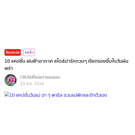
ติดกระแส
แฟชั่น
10 แคปชั่น ฝนฟ้าอากาศ สไตล์น่ารักกวนๆ เรียกรอยยิ้มในวันฝน
พรำ
CRUSHที่แปลว่าแอบชอบ
10 ส.ค. 2026