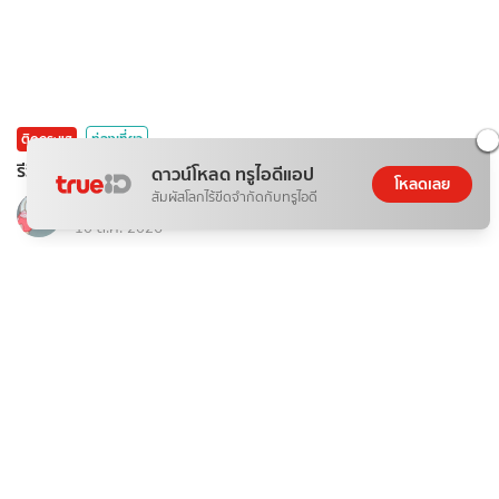
ติดกระแส
ท่องเที่ยว
รีวิว: Maze For Fun จ.นครนายก # แจกพิกัดที่เที่ยววันแม่
ดาวน์โหลด ทรูไอดีแอป
โหลดเลย
สัมผัสโลกไร้ขีดจำกัดกับทรูไอดี
นัยใจ
10 ส.ค. 2026