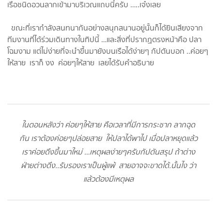
เรือชนิดอวนลากเข้ามาบริเวณแถบนี้ครับ …..เจ๋งเลย
ขณะที่เรากำลังสนทนากันอย่างสนุกสนานอยู่นั้นก็ได้ยินเสียงจาก
ทีมงานที่ได้ร่วมเดินทางในทิปนี้ …และสิ่งที่ปรากฏตรงหน้าคือ ปลา
โฉมงาม แต่ไม่ง่ายที่จะนำขึ้นมายังบนเรือได้ง่ายๆ กัปตันบอก ..ค่อยๆ
ให้สาย เราก็ งง ค่อยๆให้สาย เลยได้รับคำอธิบาย
ในตอนหลังว่า ค่อยๆให้สาย คือเวลาที่มีการกระชาก ลากฉุด
กัน เราต้องค่อยๆปล่อยสาย ให้ปลาได้พาไป เมื่อปลาหยุดแล้ว
เราค่อยดึงขึ้นมาใหม่ …เหตุผลง่ายๆครับกัปตันสรุป ถ้าต่าง
ฝ่ายต่างดึง..รับรองเราเป็นผู้แพ้ สายอาจจะขาดได้.นั้นไง ว่า
แล้วต้องมีเหตุผล