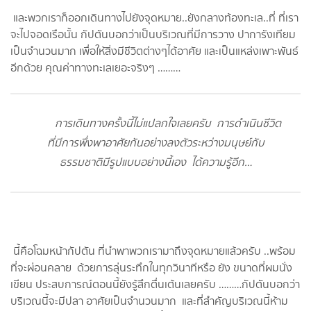
และพวกเราก็ออกเดินทางไปยังจุดหมาย..ยังกลางท้องทะเล..ที่ ที่เรา
จะไปจอดเรือนั้น กัปตันบอกว่าเป็นบริเวณที่มีการวาง ปาการังเทียม
เป็นจำนวนมาก เพื่อให้สิ่งมีชีวิตต่างๆได้อาศัย และเป็นแหล่งเพาะพันธ์
อีกด้วย คุณค่าทางทะเลเยอะจริงๆ ………
การเดินทางครั้งนี้ไม่แปลกใจเลยครับ การดำเนินชีวิต
ที่มีการพึ่งพาอาศัยกันอย่างลงตัวระหว่างมนุษย์กับ
ธรรมชาติมีรูปแบบอย่างนี้เอง ได้ความรู้อีก…
นี้คือโฉมหน้ากัปตัน ที่นำพาพวกเรามาถึงจุดหมายแล้วครับ ..พร้อม
ที่จะผ่อนคลาย ด้วยการลุ่นระทึกในทุกวินาทีหรือ ยัง ขนาดที่ผมนั่ง
เขียน ประสบการณ์ตอนนี้ยังรู้สึกตื่นเต้นเลยครับ ………กัปตันบอกว่า
บริเวณนี้จะมีปลา อาศัยเป็นจำนวนมาก และที่สำคัญบริเวณนี้ห้าม