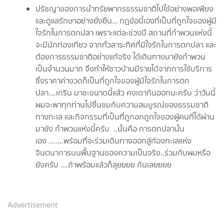
ปรัชญาของการนำทรัยพากรธรรมชาติไปใช้อย่างพอเพียง
และดูแลรักษาอย่างยั่งยืน… กฎข้อนี้เองที่เป็นที่ถูกใจของผู้มี
ใจรักในการตกปลา เพราะแต่ละช่วงปี สถานที่กำพวนแห่งนี้
จะมีนักท่องเทียว จากทั่วสาระทิศที่มีใจรักในการตกปลา และ
ต้องการธรรมชาติอย่างแท้จริง ได้เดินทางมายังกำพวน
เป็นจำนวนมาก จึงทำให้ชาวบ้านมีรายได้จากการใช้บริการ
ซึ่งราคาค่างวดก็เป็นที่ถูกใจของผู้มีใจรักในการตก
ปลา….เกริน มาซะขนาดนี้แล้ว คงเดากันออกนะครับ ว่าวันนี้
ผมจะพาทุกท่านไปชื่นชมกับความสมบูรณ์ของธรรมชาติ
ทางทะเล และกิจกรรมที่เป็นที่ถูกอกถูกใจของผู้คนที่ได้ผ่าน
มายัง กำพวนแห่งนี้ครับ ..นั้นคือ การตกปลานั้น
เอง ……..พร้อมที่จะร่วมเดินทางออกสู่ท้องทะเลแห่ง
จินตนาการบนพื้นฐานของความเป็นจริง..ร่วมกับผมหรือ
ยังครับ ….ถ้าพร้อมแล้วก็ลุยยยย กันเลยยยย
Advertisement