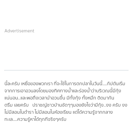
Advertisement
นี้ละครับ เหยื่อของพวกเรา ที่จะใช้ในการตกปลาในวันนี้….กัปตันเริ่ม
จากการเอาอวนลงโดยมองทิศทางน้ำและร่องน้ำว่าบริเวณนี้มีกุ้ง
แน่นอน..และพอถึงเวลานำอวนขึ้น มีทั้งกุ้ง ทั้งหมึก ติดมากัน
ตรึม เลยครับ ปราชญ์ชาวบ้านชัดๆๆมองยังไงว่ามีกุ้ง..งง ครับ งง
ไม่มีสอนในตำรา ไม่มีสอนในห้องเรียน แต่ได้ความรู้จากกลาง
ทะเล….ความรู้หาได้ทุกทีจริงๆครับ