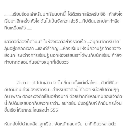
……..เรียบร้อย สำหรับบทเรียนบทนี้ ได้ตัวแรกแล้วครับ อิอิ กำลังใจ
เริ่มมา อีกครั้ง หัวใจเต้นไม่เป็นจังหวะแล้วซิ …กัปตันบอกปลากำลัง
กินเหยื่อแล้ว …..
แล้วตัวที่สองก็ตามมา ในห่วงเวลาอย่างรวดเร็ว …สนุกมากครับ ได้
ลุ้นอยู่ตลอดเวลา …และที่สำคัญ….ห้องเรียนแห่งนี้ความรู้กว้างขวาง
ยิ่งนัก ระหว่างการเรียนรู้ นอกห้องเรียนเราได้พบกับนักเรียน กำลัง
ทำบททดสอบกันอย่างสนุกที่เดียววว
อ้าววว….กัปตันเอา ปลาใบ ขึ้นมาตั้งแต่เมื่อไหร่….ตัวนี้ฝีมือ
กัปตันคนเก่งของเราครับ ..สำหรับเจ้าตัวนี้ ทำเอาเหนื่อยไปตามๆๆ
กัน เพราะ ต้องระวังตัวเป็นอย่างมาก ด้วยปากที่แหลมคมของเจ้าตัว
นี้ กัปตันเลยบอกกับพวกเราว่า.. อย่าขยับ นั่งอยู่กับที ถ้ามันกระโจน
ขึ้นเรือ ให้เรากระโจนลงน้ำ 555
หันกลับไปด้านหลัง..ลูกเรือ ..จัดหนักเลยครับ มาที่เดียวหลายตัว