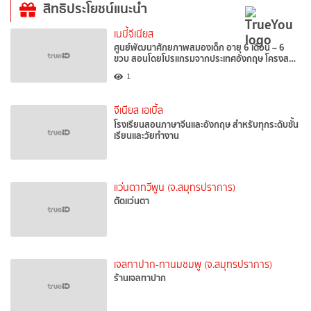
สิทธิประโยชน์แนะนำ
เบบี้จีเนียส
ศูนย์พัฒนาศักยภาพสมองเด็ก อายุ 6 เดือน – 6
ขวบ สอนโดยโปรแกรมจากประเทศอังกฤษ โครงส…
1
จีเนียส เอเบิ้ล
โรงเรียนสอนภาษาจีนและอังกฤษ สำหรับทุกระดับชั้น
เรียนและวัยทำงาน
แว่นตาทวีพูน (จ.สมุทรปราการ)
ตัดแว่นตา
เจลทาปาก-ทานมชมพู (จ.สมุทรปราการ)
ร้านเจลทาปาก