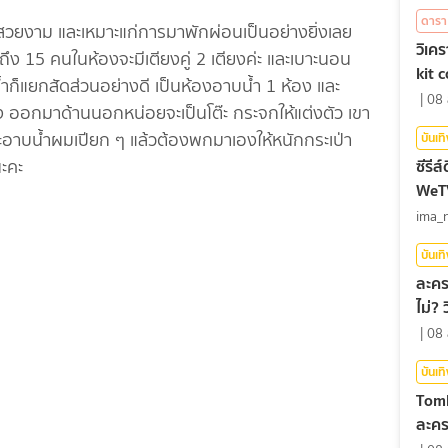
ดารา
และเหมาะแก่การมาพักผ่อนเป็นอย่างยิ่งเลย
วิเค
ึง 15 คนในห้องจะมีเตียงคู่ 2 เตียงค่ะ และเบาะนอน
kit 
้ำก็แยกสัดส่วนอย่างดี เป็นห้องอาบน้ำ 1 ห้อง และ
|
08 
นเอง ออกมาด้านนอกหน่อยจะเป็นโต๊ะ กระจกให้แต่งตัว เขา
าจะอาบน้ำผมเปียก ๆ แล้วต้องพกมาเองให้หนักกระเป่า
บันเท
ซีรีส
นะคะ
WeTV 
ima_
บันเท
ละคร
ไม่?
|
08 
บันเท
Tomb
ละครเ