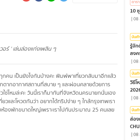
ดารา
10 ซุ
|
08 
บันเท
รู้จ
เวอร์ ' เล่นล่องแก่งเพลิน ๆ
สงคร
|
08 
บันเท
นยังไงกันบ้างคะ พิมพ์พาเที่ยวกลับมาอีกแล้ว
วิธี
พักตากอากาศสถานที่สบาย ๆ และผ่อนคลายด้วยการ
2026
ใช่ไหมล่ะคะ วันนี้เราก็มากันที่จังหวัดนครนายกนั่นเอง
|
08 
เที่ยวและโหวตกันว่า อยากได้ทริปง่าย ๆ ใกล้กรุงเทพเรา
รจองห้องพักขนาดใหญ่เพราะเราไปกันประมาณ 25 คนเลย
บันเท
ส่อง
CHU
|
08 