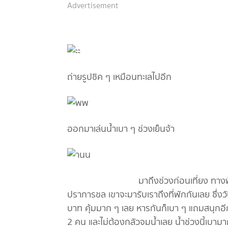
Advertisement
ถ่ายรูปชิค ๆ เหมือนทะเลไปอีก
ออกมาเล่นน้ำเบา ๆ ช่วงเย็นจ้า
มาถึงช่วงก่อนเที่ยง ทางพิมพ์ก็ได้
ปราการชล เขาจะมารับเราถึงที่พักกันเลย ซึ่งว
บาท คุ้มมาก ๆ เลย หารกันก็เบา ๆ แถมสนุกอี
2 คน และไม่ต้องกลัวจมน้ำเลย น้ำช่วงนี้เบา