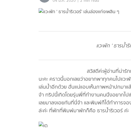
|
04 มี.ค. 2020
2 min read
แวะพัก ' ธารน้ำริ
สวัสดีค่ะผู้อ่านที่น่ารักทุกคน เป็
นะคะ คราวนี้บอกเลยว่าอยากพาทุกคนไปแวะ
เล่นน้ำอีกด้วย ฮั่นแน่แอบเห็นภาพหน้าปกมาแล้ว
จ้า ทริปนี้เกิดโดยรุ่นพี่ที่ทำงานคนนึงอยากไป
เลยมาลงเอยกันที่นี่จ้า และพิมพ์ก็ได้ทำกา
ล่ะค่ะ ที่พักที่พิมพ์มาพักก็คือ ธารน้ำริเวอร์ ค่ะ