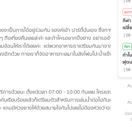
|
08 
สุขภ
กีฬา 
เปลี
รได้อยู่ร่วมกัน แฮงค์เอ้า ปาร์ตี้นั่นเอง ซึ่งทาง
|
08 
 ถึงเที่ยงคืนเลยล่ะค่ะ และถ้าใครอยากปิ้งย่าง อย่ารอช้า จัด
ามช้อนให้เราได้เลยค่ะ แต่พวกอาหารเราเตรียมกันมาจากบ้าน
กีฬา
เเพงอีกด้วย ทางเราก็จัดอาหารทะเลมาในลังโฟมโปะน้ำแข็งหนา
ทำไม
ฟุตบ
|
08 
Ad
ารด้วยนะ ตั้งแต่เวลา 07:00 - 10:00 กันเลย ใครแฮง
กันเรียบร้อยแล้วก็เตรียมตัวสำหรับการเล่นน้ำต่อไปกันเลย ที่
Ad
หละ แถมมีห่วงยางให้ด้วยสบายใจกันไปเลยไม่ต้องห่วงว่าจะจม
ข้อต