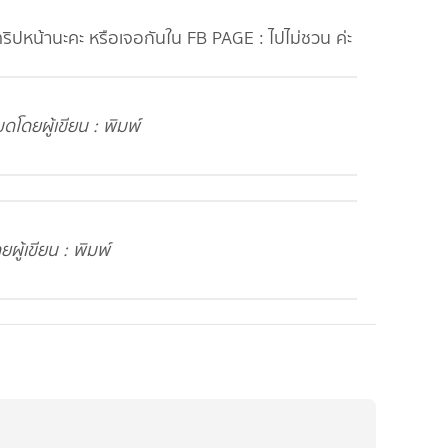
ทริปหน้านะคะ หรือเจอกันใน FB PAGE : ไปไม่ชวน ค่ะ
ดโดยผู้เขียน : พิมพ์
ู้เขียน : พิมพ์