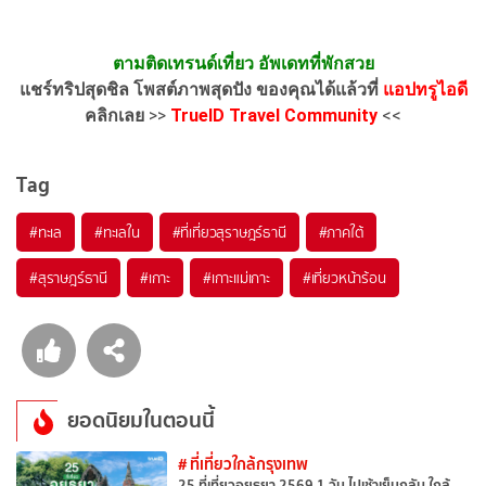
ตามติดเทรนด์เที่ยว อัพเดทที่พักสวย
แชร์ทริปสุดชิล โพสต์ภาพสุดปัง ของคุณได้แล้วที่
แอปทรูไอดี
คลิกเลย
>>
TrueID Travel Community
<<
Tag
#ทะเล
#ทะเลใน
#ที่เที่ยวสุราษฎร์ธานี
#ภาคใต้
#สุราษฎร์ธานี
#เกาะ
#เกาะแม่เกาะ
#เที่ยวหน้าร้อน
ยอดนิยมในตอนนี้
# ที่เที่ยวใกล้กรุงเทพ
25 ที่เที่ยวอยุธยา 2569 1 วัน ไปเช้าเย็นกลับ ใกล้