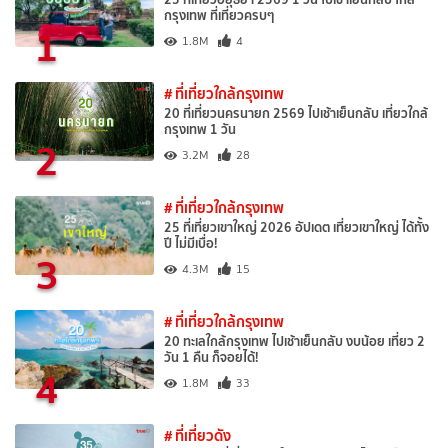
กรุงเทพ ที่เที่ยวครบๆ
1
1.8M
4
# ที่เที่ยวใกล้กรุงเทพ
20 ที่เที่ยวนครนายก 2569 ไปเช้าเย็นกลับ เที่ยวใกล้
กรุงเทพ 1 วัน
2
3.2M
28
# ที่เที่ยวใกล้กรุงเทพ
25 ที่เที่ยวเขาใหญ่ 2026 อัปเดต เที่ยวเขาใหญ่ ได้ทั้ง
ปี ไม่มีเบื่อ!
3
4.3M
15
# ที่เที่ยวใกล้กรุงเทพ
20 ทะเลใกล้กรุงเทพ ไปเช้าเย็นกลับ งบน้อย เที่ยว 2
วัน 1 คืน ก็จอยได้!
4
1.8M
33
# ที่เที่ยวดัง