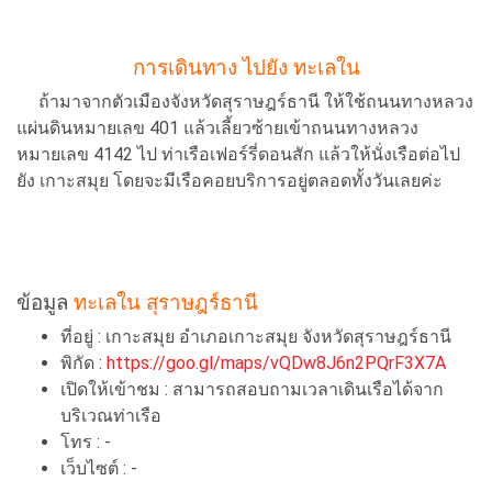
การเดินทาง ไปยัง ทะเลใน
ถ้ามาจากตัวเมืองจังหวัดสุราษฎร์ธานี ให้ใช้ถนนทางหลวง
แผ่นดินหมายเลข 401 แล้วเลี้ยวซ้ายเข้าถนนทางหลวง
หมายเลข 4142 ไป ท่าเรือเฟอร์รี่ดอนสัก แล้วให้นั่งเรือต่อไป
ยัง เกาะสมุย โดยจะมีเรือคอยบริการอยู่ตลอดทั้งวันเลยค่ะ
ข้อมูล
ทะเลใน สุราษฎร์ธานี
ที่อยู่ : เกาะสมุย อำเภอเกาะสมุย จังหวัดสุราษฎร์ธานี
พิกัด :
https://goo.gl/maps/vQDw8J6n2PQrF3X7A
เปิดให้เข้าชม : สามารถสอบถามเวลาเดินเรือได้จาก
บริเวณท่าเรือ
โทร : -
เว็บไซต์ : -