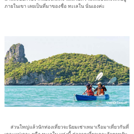
ภายในเขา เลยเป็นที่มาของชื่อ ทะเลใน นั่นเองค่ะ
ส่วนใหญ่แล้วนักท่องเที่ยวจะนิยมเช่าเหมาเรือมาเที่ยวกันที่