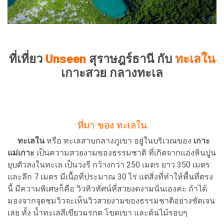
ที่เที่ยว
Unseen
สุราษฎร์ธานี กับ
ทะเลใน
เกาะสวย กลางทะเล
ที่มา ของ ทะเลใน
ทะเลใน
หรือ ทะเลสาบกลางภูเขา อยู่ในบริเวณของ
เกาะ
แม่เกาะ
เป็นความสวยงามของธรรมชาติ ที่เกิดจากแอ่งหินปูน
ยุบตัวลงในทะเล เป็นวงรี กว้างกว่า 250 เมตร ยาว 350 เมตร
และลึก 7 เมตร มีเนื้อที่ประมาณ 30 ไร่ แต่สิ่งที่ทำให้พื้นที่ตรง
นี้ มีความพิเศษก็คือ วิวทิวทัศน์ที่สวยงดงามนั่นเองค่ะ ถ้าได้
มองจากจุดชมวิวจะเห็นวิวสวยงามของธรรมชาติอย่างชัดเจน
เลย ทั้ง น้ำทะเลสีเขียวมรกต โขดเขา และต้นไม้รอบๆ