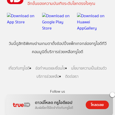
อีกขั้นของความบันเทิงระดับโลกตรงใจคุณ
วันนี้
ดู
สิทธิพิเศษ
อ่าน
เกม
ตาตั้ง
ช้อปปิ้ง
แพ็กเกจ
กล่องทรูไอดีทีวี
คอมมูนิตี้
บริการช่วยเหลือทรูไอดี
เกี่ยวกับทรูไอดี
ข้อกำหนดและเงื่อนไข
นโยบายความเป็นส่วนตัว
บริการช่วยเหลือ
ติดต่อเรา
Follow us
ดาวน์โหลด ทรูไอดีแอป
โหลดเลย
สัมผัสโลกไร้ขีดจำกัดกับทรูไอดี
Copyright © True Digital Group Company Limited.