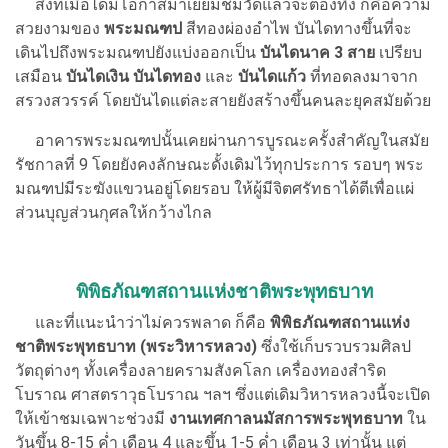
สิ่งที่เมื่อได้มีโอกาสมาเยี่ยมชมวัดแล้วจะต้องทึ่ง ก็คือความ
สวยงามของ
พระมณฑป
สีทองผ่องอำไพ บันไดทางขึ้นที่จะ
เดินไปถึงพระมณฑปยังแบ่งออกเป็น
บันไดนาค 3 สาย
เปรียบ
เสมือน
บันไดเงิน บันไดทอง
และ
บันไดแก้ว
ที่ทอดลงมาจาก
สรวงสวรรค์ โดยบันไดแต่ละสายยังสร้างขึ้นคนละยุคสมัยด้วย
อาคารพระมณฑปนั้นเคยผ่านการบูรณะครั้งสำคัญในสมัย
รัชกาลที่ 9 โดยยังคงลักษณะดั้งเดิมไว้ทุกประการ รอบๆ พระ
มณฑปมีระฆังแขวนอยู่โดยรอบ ให้ผู้มีจิตศรัทธาได้ตีเพื่อแผ่
ส่วนบุญส่วนกุศลให้กว้างไกล
พิพิธภัณฑสถานแห่งชาติพระพุทธบาท
และที่แนะนำว่าไม่ควรพลาด ก็คือ
พิพิธภัณฑสถานแห่ง
ชาติพระพุทธบาท (พระวิหารหลวง)
ซึ่งใช้เก็บรวบรวมศิลป
วัตถุต่างๆ ทั้งเครื่องลายครามสังคโลก เครื่องทองสำริด
โบราณ ศาสตราวุธโบราณ ฯลฯ ซึ่งแต่เดิมวิหารหลวงนี้จะเปิด
ให้เข้าชมเฉพาะช่วงมี
งานเทศกาลนมัสการพระพุทธบาท
ใน
วันขึ้น 8-15 ค่ำ เดือน 4 และขึ้น 1-5 ค่ำ เดือน 3 เท่านั้น แต่