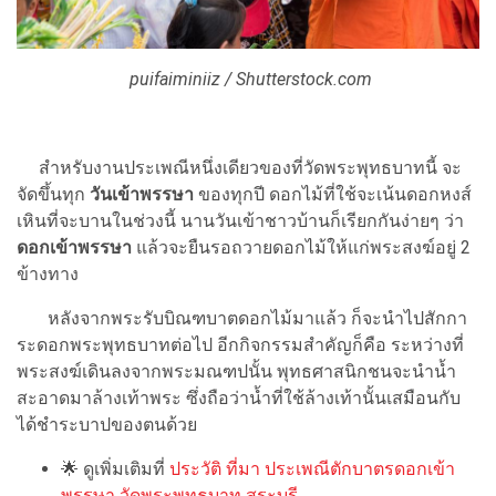
puifaiminiiz / Shutterstock.com
สำหรับงานประเพณีหนึ่งเดียวของที่วัดพระพุทธบาทนี้ จะ
จัดขึ้นทุก
วันเข้าพรรษา
ของทุกปี ดอกไม้ที่ใช้จะเน้นดอกหงส์
เหินที่จะบานในช่วงนี้ นานวันเข้าชาวบ้านก็เรียกกันง่ายๆ ว่า
ดอกเข้าพรรษา
แล้วจะยืนรอถวายดอกไม้ให้แก่พระสงฆ์อยู่ 2
ข้างทาง
หลังจากพระรับบิณฑบาตดอกไม้มาแล้ว ก็จะนำไปสักกา
ระดอกพระพุทธบาทต่อไป อีกกิจกรรมสำคัญก็คือ ระหว่างที่
พระสงฆ์เดินลงจากพระมณฑปนั้น พุทธศาสนิกชนจะนำน้ำ
สะอาดมาล้างเท้าพระ ซึ่งถือว่าน้ำที่ใช้ล้างเท้านั้นเสมือนกับ
ได้ชำระบาปของตนด้วย
🌟 ดูเพิ่มเติมที่
ประวัติ ที่มา ประเพณี
ตักบาตรดอกเข้า
พรรษา วัดพระพุทธบาท สระบุรี