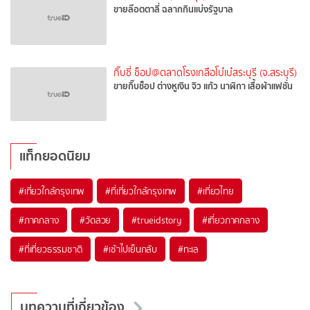
ขายล๊อตตาลี่ ฉลากกินแบ่งรัฐบาล
กิ๊บซี่ ช็อป@ตลาดโรงเกลือโบ๋เบ๋สระบุรี (จ.สระบุรี)
ขายกิ๊บช็อป ต่างหูเงิน จิว แก้ว นาฬิกา เสื้อผ้าแฟชั่น
แท็กยอดนิยม
#เที่ยวใกล้กรุงเทพ
#ที่เที่ยวใกล้กรุงเทพ
#เที่ยวไทย
#ภาคกลาง
#วัดสวย
#trueidstory
#เที่ยวภาคกลาง
#ที่เที่ยวธรรมชาติ
#เช้าไปเย็นกลับ
#ทะเล
บทความที่เกี่ยวข้อง