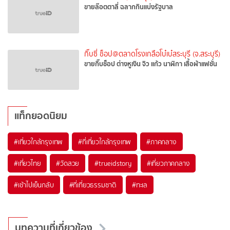
ขายล๊อตตาลี่ ฉลากกินแบ่งรัฐบาล
กิ๊บซี่ ช็อป@ตลาดโรงเกลือโบ๋เบ๋สระบุรี (จ.สระบุรี)
ขายกิ๊บช็อป ต่างหูเงิน จิว แก้ว นาฬิกา เสื้อผ้าแฟชั่น
แท็กยอดนิยม
#เที่ยวใกล้กรุงเทพ
#ที่เที่ยวใกล้กรุงเทพ
#ภาคกลาง
#เที่ยวไทย
#วัดสวย
#trueidstory
#เที่ยวภาคกลาง
#เช้าไปเย็นกลับ
#ที่เที่ยวธรรมชาติ
#ทะเล
บทความที่เกี่ยวข้อง