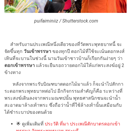
puifaiminiiz / Shutterstock.com
สำหรับงานประเพณีหนึ่งเดียวของที่วัดพระพุทธบาทนี้ จะ
จัดขึ้นทุก
วันเข้าพรรษา
ของทุกปี ดอกไม้ที่ใช้จะเน้นดอกหงส์
เหินที่จะบานในช่วงนี้ นานวันเข้าชาวบ้านก็เรียกกันง่ายๆ ว่า
ดอกเข้าพรรษา
แล้วจะยืนรอถวายดอกไม้ให้แก่พระสงฆ์อยู่ 2
ข้างทาง
หลังจากพระรับบิณฑบาตดอกไม้มาแล้ว ก็จะนำไปสักกา
ระดอกพระพุทธบาทต่อไป อีกกิจกรรมสำคัญก็คือ ระหว่างที่
พระสงฆ์เดินลงจากพระมณฑปนั้น พุทธศาสนิกชนจะนำน้ำ
สะอาดมาล้างเท้าพระ ซึ่งถือว่าน้ำที่ใช้ล้างเท้านั้นเสมือนกับ
ได้ชำระบาปของตนด้วย
🌟 ดูเพิ่มเติมที่
ประวัติ ที่มา ประเพณี
ตักบาตรดอกเข้า
พรรษา วัดพระพุทธบาท สระบุรี