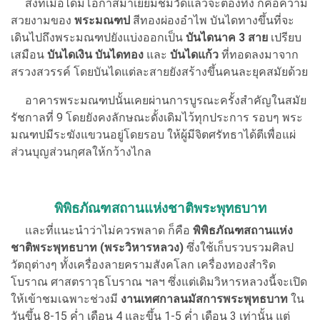
สิ่งที่เมื่อได้มีโอกาสมาเยี่ยมชมวัดแล้วจะต้องทึ่ง ก็คือความ
สวยงามของ
พระมณฑป
สีทองผ่องอำไพ บันไดทางขึ้นที่จะ
เดินไปถึงพระมณฑปยังแบ่งออกเป็น
บันไดนาค 3 สาย
เปรียบ
เสมือน
บันไดเงิน บันไดทอง
และ
บันไดแก้ว
ที่ทอดลงมาจาก
สรวงสวรรค์ โดยบันไดแต่ละสายยังสร้างขึ้นคนละยุคสมัยด้วย
อาคารพระมณฑปนั้นเคยผ่านการบูรณะครั้งสำคัญในสมัย
รัชกาลที่ 9 โดยยังคงลักษณะดั้งเดิมไว้ทุกประการ รอบๆ พระ
มณฑปมีระฆังแขวนอยู่โดยรอบ ให้ผู้มีจิตศรัทธาได้ตีเพื่อแผ่
ส่วนบุญส่วนกุศลให้กว้างไกล
พิพิธภัณฑสถานแห่งชาติพระพุทธบาท
และที่แนะนำว่าไม่ควรพลาด ก็คือ
พิพิธภัณฑสถานแห่ง
ชาติพระพุทธบาท (พระวิหารหลวง)
ซึ่งใช้เก็บรวบรวมศิลป
วัตถุต่างๆ ทั้งเครื่องลายครามสังคโลก เครื่องทองสำริด
โบราณ ศาสตราวุธโบราณ ฯลฯ ซึ่งแต่เดิมวิหารหลวงนี้จะเปิด
ให้เข้าชมเฉพาะช่วงมี
งานเทศกาลนมัสการพระพุทธบาท
ใน
วันขึ้น 8-15 ค่ำ เดือน 4 และขึ้น 1-5 ค่ำ เดือน 3 เท่านั้น แต่