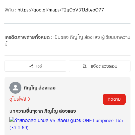
พิกัด :
https://goo.gl/maps/F2yQoV3TJziteoQ77
เครดิตภาพถ่ายทั้งหมด
: เป็นของ ภิญโญ ส่องแสง ผู้เขียนบทความ
นี้
แจ้งตรวจสอบ
แชร์
ภิญโญ ส่องแสง
ดูโปรไฟล์
ติดตาม
บทความอื่นๆจาก ภิญโญ ส่องแสง