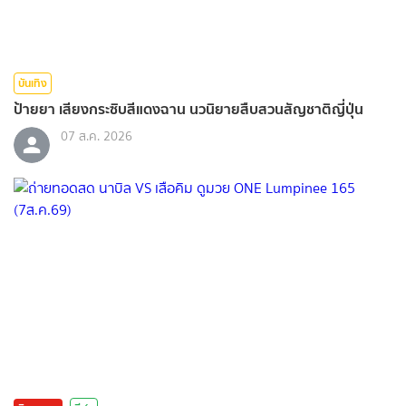
บันเทิง
ป้ายยา เสียงกระซิบสีแดงฉาน นวนิยายสืบสวนสัญชาติญี่ปุ่น
07 ส.ค. 2026