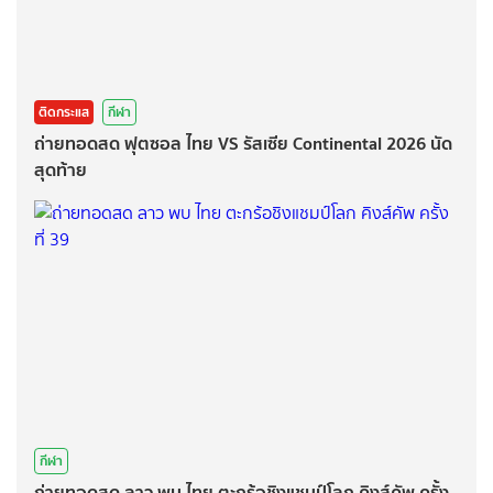
ติดกระแส
กีฬา
ถ่ายทอดสด ฟุตซอล ไทย VS รัสเซีย Continental 2026 นัด
สุดท้าย
กีฬา
ถ่ายทอดสด ลาว พบ ไทย ตะกร้อชิงแชมป์โลก คิงส์คัพ ครั้ง