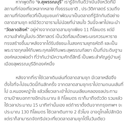
“จ.สุพรรณบุรี”
หากพูดถึง
เรารู้จักกันดีว่าเป็นจังหวัดที่มี
สถานที่ท่องเที่ยวหลากหลาย ทั้งธรรมชาติ , ประวัติศาสตร์ รวมถึง
สถานที่ท่องเที่ยวที่เป็นชุมชนเก่าพัฒนาเป็นตลาดที่รู้จักกันดีอย่าง
ตลาดสามชุก แต่มีวัดวาอารามไม่น้อยที่น่าสนใจ วันนี้จะพาไปแนะนำ
“วัดลาดสิงห์”
อยู่ห่างจากตลาดสามชุกเพียง 11 กิโลเมตร แต่มี
ความสำคัญในประวัติศาสตร์ เป็นวัดที่สมเด็จพระนเรศวรมหาราช
ทรงสร้างขึ้นมาหลังจากได้รับชัยชนะในสงครามยุทธหัตถี และเป็น
พระราชกุศลให้กับพระกุศลให้กับพระสุพรรณกัลยา เป็นที่ประดิษฐาน
องค์หลวงพ่อดำ ที่ว่ากันว่ามีความศักดิ์สิทธิ์ เป็นพระสำคัญคู่บ้านคู่
เมืองสุพรรณบุรีอีกองค์หนึ่ง
หลังจากที่เราใช้เวลาเดินเล่นที่ตลาดสามชุก มีเวลาเหลือจึง
ตั้งใจที่จะไปชมวัดนี้กันสักครั้ง จากตลาดสามชุกเราไปตามถนนเส้นที่
ไป อ.หนองหญ้าไซ แล้วเลี้ยวเลาะเข้าไปถนนเลียบคลองชลประทาน
ตามป้ายบอกทางอีกประมาณ 8 กิโลเมตร เราก็มาถึงตัววัด รวมแล้ว
ใช้เวลาประมาณ 15 นาทีเท่านั้นเอง แต่ถ้าเราตั้งต้นจากกรุงเทพฯ จะ
ประมาณ 130 กิโลเมตร ใช้เวลาเดินทาง 2 ชั่วโมง อาจดูไกลไปสักนิด
แต่เราก็สามารถจัดทริปแวะเที่ยวตลาดสามชุกได้ในวันเดียว