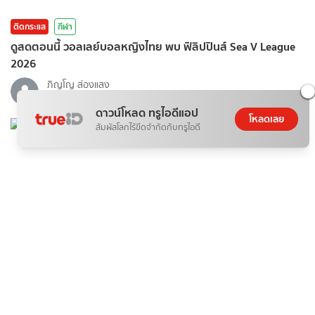
ติดกระแส
กีฬา
ดูสดตอนนี้ วอลเลย์บอลหญิงไทย พบ ฟิลิปปินส์ Sea V League
2026
ภิญโญ ส่องแสง
07 ส.ค. 2026
ดาวน์โหลด ทรูไอดีแอป
โหลดเลย
สัมผัสโลกไร้ขีดจำกัดกับทรูไอดี
แฟชั่น