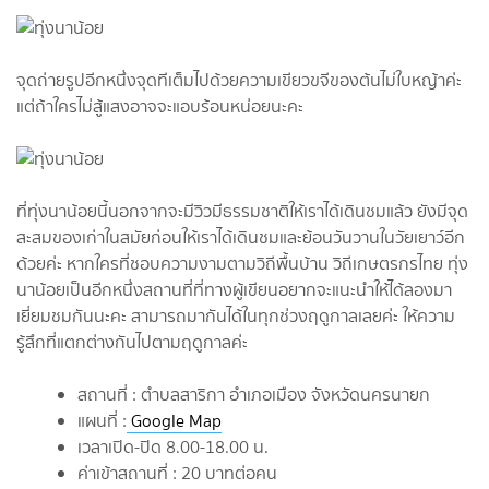
จุดถ่ายรูปอีกหนึ่งจุดทีเต็มไปด้วยความเขียวขจีของต้นไม่ใบหญ้าค่ะ
แต่ถ้าใครไม่สู้แสงอาจจะแอบร้อนหน่อยนะคะ
ที่ทุ่งนาน้อยนี้นอกจากจะมีวิวมีธรรมชาติให้เราได้เดินชมแล้ว ยังมีจุด
สะสมของเก่าในสมัยก่อนให้เราได้เดินชมและย้อนวันวานในวัยเยาว์อีก
ด้วยค่ะ หากใครที่ชอบความงามตามวิถีพื้นบ้าน วิถีเกษตรกรไทย ทุ่ง
นาน้อยเป็นอีกหนึ่งสถานที่ที่ทางผู้เขียนอยากจะแนะนำให้ได้ลองมา
เยี่ยมชมกันนะคะ สามารถมากันได้ในทุกช่วงฤดูกาลเลยค่ะ ให้ความ
รู้สึกที่แตกต่างกันไปตามฤดูกาลค่ะ
สถานที่ : ตำบลสาริกา อำเภอเมือง จังหวัดนครนายก
แผนที่ :
Google Map
เวลาเปิด-ปิด 8.00-18.00 น.
ค่าเข้าสถานที่ : 20 บาทต่อคน