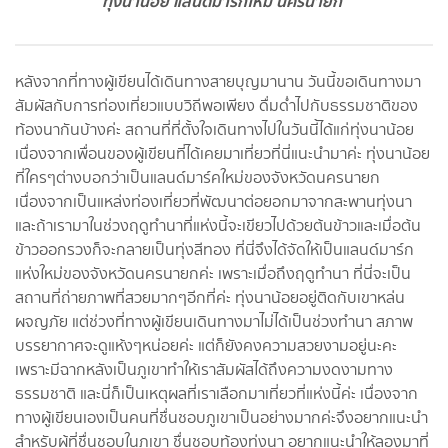
ทุ่งนาน้อย แลนด์มาร์กใหม่ นครนายก
หลังจากที่ทางผู้เขียนได้เดินทางสายบุญมานาน วันนี้ขอเดินทางมา
สัมผัสกับการท่องเที่ยวแบบวิถีพอเพียง ดื่มด่ำไปกับธรรมชาติของ
ท้องนากันบ้างค่ะ สถานที่ที่ตั้งใจเดินทางไปในวันนี้ได้แก่ทุ่งนาน้อย
เนื่องจากเพื่อนของผู้เขียนที่ได้เคยมาเที่ยวที่นี่แนะนำมาค่ะ ทุ่งนาน้อย
ที่ใครๆต่างบอกว่าเป็นแลนด์มาร์คใหม่ของจังหวัดนครนายก
เนื่องจากเป็นแหล่งท่องเที่ยวที่พัฒนาต่อยอกมาจากสะพานทุ่งนา
และถ้าเรามาในช่วงฤดูทำนาที่แห่งนี้จะเขียวไปด้วยต้นข้าวและเมื่อต้น
ข้าวออกรวงก็จะกลายเป็นทุ่งสีทอง ที่นี่จึงได้จัดให้เป็นแลนด์มาร์ก
แห่งใหม่ของจังหวัดนครนายกค่ะ เพราะเมื่อถึงฤดูทำนา ที่นี่จะเป็น
สถานที่ถ่ายภาพที่สวยมากๆอีกที่ค่ะ ทุ่งนาน้อยอยู่ติดกับเขาหล่น
ผจญภัย แต่ช่วงที่ทางผู้เขียนเดินทางมาไม่ได้เป็นช่วงทำนา สภาพ
บรรยากาศจะดูแห้งๆหน่อยค่ะ แต่ก็ยังคงความสวยงามอยู่นะคะ
เพราะมีฉากหลังเป็นภูเขาทำให้เราสัมผัสได้ถึงความงดงามทาง
ธรรมชาติ และนี่ก็เป็นเหตุผลที่เราเลือกมาเที่ยวที่แห่งนี้ค่ะ เนื่องจาก
ทางผู้เขียนเองเป็นคนที่ชื่นชอบภูเขาเป็นอย่างมากค่ะจึงอยากแนะนำ
สำหรับผู้ที่ชื่นชอบในภูเขา ชื่นชอบท้องทุ่งนา อยากแนะนำให้ลองมาที่