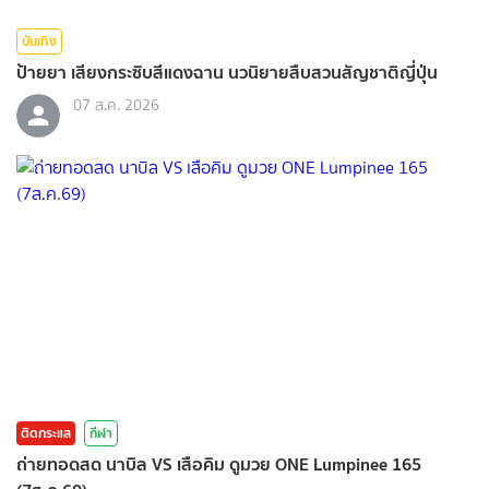
บันเทิง
ป้ายยา เสียงกระซิบสีแดงฉาน นวนิยายสืบสวนสัญชาติญี่ปุ่น
07 ส.ค. 2026
ติดกระแส
กีฬา
ถ่ายทอดสด นาบิล VS เสือคิม ดูมวย ONE Lumpinee 165