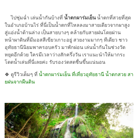
ไปชุ่มฉ่ำ เล่นน้ำกันบ้างที่
น้ำตกผาร่มเย็น
น้ำตกที่สวยที่สุด
ในอำเภอบ้านไร่ ที่นี่เป็นน้ำตกที่ไหลลงมาสายเดียวจากผาสูง
สู่แอ่งน้ำด้านล่าง เป็นสายบางๆ คล้ายกับสายฝนโดยผ่าน
หน้าผาดินที่มีมอสสีเขียวเกาะอยู่ สวยงามมากๆ ทีเดียว ชาว
อุทัยธานีนิยมพาครอบครัว มาพักผ่อน เล่นน้ำกันในช่วงวัด
หยุดอีกด้วย ใครมีเวลาว่างสักครึ่งวัน เราแนะนำให้มากระ
โดดน้ำเล่นที่นี่เลยค่ะ รับรองว่ดสดชื่นขึ้นแน่นอน
🍀
ดูรีวิวเต็มๆ ที่
น้ำตกผาร่มเย็น ที่เที่ยวอุทัยธานี น้ำตกสวย สา
ยฝนจากผืนดิน