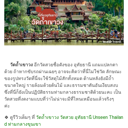
วัดถ้ำเขาวง
อีกวัดสวยชื่อดังของ อุทัยธานี แถมแปลกตา
ด้วย ถ้าหากขับรถผ่านเฉยๆ อาจจะคิดว่าที่นี่ไม่ใช่วัด ลักษณะ
ของรูปทรงวัดที่นี่จะใช้วัสดุไม้สักทั้งหมด ด้านหลังยังมีถ้ำ
ขนาดใหญ่ รายล้อมด้วยต้นไม้ และธรรมชาตันอันเงียบสงบ
ซึ่งที่นี่ก็ยังเป็นปฏิบัติธรรมท่ามกลางธรรมชาติด้วยนะคะ เป็น
วัดสวยที่งดงามแบบที่ว่าไม่น่าจะมีที่ไหนเหมือนแล้วจริงๆ
ค่ะ
🍀
ดูรีวิวเต็มๆ ที่
วัดถ้ำเขาวง วัดสวย อุทัยธานี Unseen Thailan
d ท่ามกลางขุนเขา