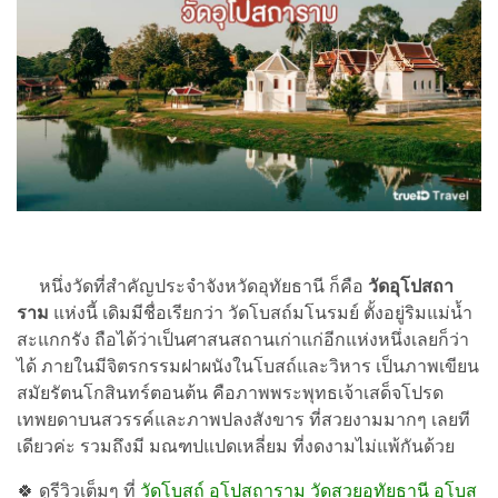
หนึ่งวัดที่สำคัญประจำจังหวัดอุทัยธานี ก็คือ
วัดอุโปสถา
ราม
แห่งนี้ เดิมมีชื่อเรียกว่า วัดโบสถ์มโนรมย์ ตั้งอยู่ริมแม่น้ำ
สะแกกรัง ถือได้ว่าเป็นศาสนสถานเก่าแก่อีกแห่งหนึ่งเลยก็ว่า
ได้ ภายในมีจิตรกรรมฝาผนังในโบสถ์และวิหาร เป็นภาพเขียน
สมัยรัตนโกสินทร์ตอนต้น คือภาพพระพุทธเจ้าเสด็จโปรด
เทพยดาบนสวรรค์และภาพปลงสังขาร ที่สวยงามมากๆ เลยที
เดียวค่ะ รวมถึงมี มณฑปแปดเหลี่ยม ที่งดงามไม่แพ้กันด้วย
🍀
ดูรีวิวเต็มๆ ที่
วัดโบสถ์ อุโปสถาราม วัดสวยอุทัยธานี อุโบส