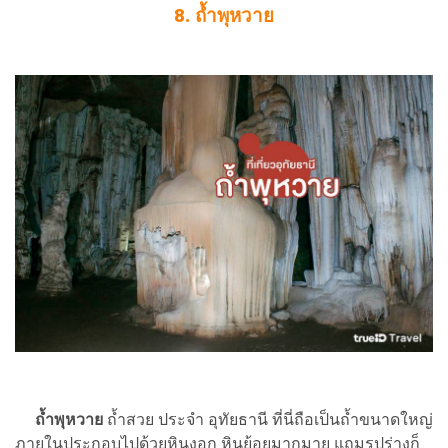
8. ถ้ำพุหวาย
ถ้ำพุหวาย
ถ้ำสวย ประจำ อุทัยธานี ที่นี่ถือเป็นถ้ำขนาดใหญ่
ภายในประกอบไปด้วยหินงอก หินย้อยมากมาย แถมรูปร่างก็