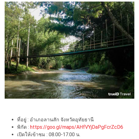
ที่อยู่ : อำเภอลานสัก จังหวัดอุทัยธานี
พิกัด :
https://goo.gl/maps/AHfVYjDaPgFcrZcD6
เปิดให้เข้าชม : 08.00-17.00 น.