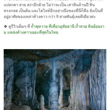
แปลกตา สวย สง่าอีกด้วย ไม่ว่าจะเป็น เสาหินล้านปี หิน
ทรงกลด เป็นต้น และไฮไลท์อีกอย่างนึงของที่นี่ก็คือ ยังเป็นที่
อยู่อาศัยของเหล่าค้างคาว กว่า 9 สายพันธุ์เลยทีเดียวค่ะ
🍀
ดูรีวิวเต็มๆ ที่
ถ้ำพุหวาย ที่เที่ยวอุทัยธานี ถ้ำสวย หินย้อยงา
ม แหล่งค้างคาวเยอะที่สุดในไทย