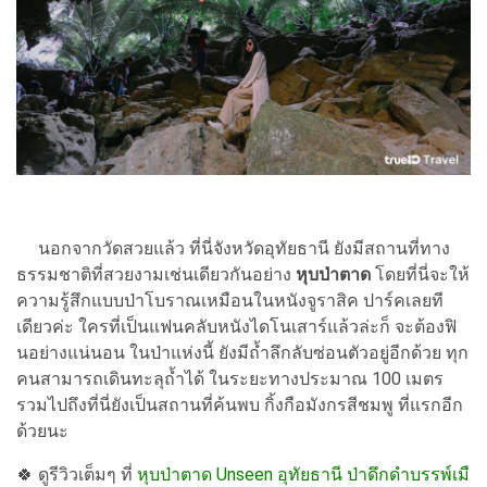
นอกจากวัดสวยแล้ว ที่นี่จังหวัดอุทัยธานี ยังมีสถานที่ทาง
ธรรมชาติที่สวยงามเช่นเดียวกันอย่าง
หุบป่าตาด
โดยที่นี่จะให้
ความรู้สึกแบบป่าโบราณเหมือนในหนังจูราสิค ปาร์คเลยที
เดียวค่ะ ใครที่เป็นแฟนคลับหนังไดโนเสาร์แล้วล่ะก็ จะต้องฟิ
นอย่างแน่นอน ในป่าแห่งนี้ ยังมีถ้ำลึกลับซ่อนตัวอยู่อีกด้วย ทุก
คนสามารถเดินทะลุถ้ำได้ ในระยะทางประมาณ 100 เมตร
รวมไปถึงที่นี่ยังเป็นสถานที่ค้นพบ กิ้งกือมังกรสีชมพู ที่แรกอีก
ด้วยนะ
🍀
ดูรีวิวเต็มๆ ที่
หุบป่าตาด Unseen อุทัยธานี ป่าดึกดำบรรพ์เมื