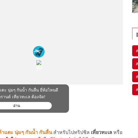
#
#
#
#
าแตะ นุ่มๆ กันน้ำ กันลื่น
สำหรับไปทริปชิล
เที่ยวทะเล
หรือ