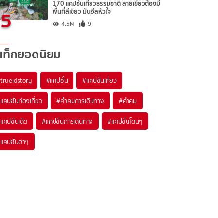
170 แคปชั่นเที่ยวธรรมชาติ สายเขียวต้องมี
5
พื้นที่สีเขียว มันฮีลหัวใจ
4.5M
9
แท็กยอดนิยม
trueidstory
#แคปชั่น
#แคปชั่นเที่ยว
แคปชั่นท่องเที่ยว
#คำคมการเดินทาง
#คำคม
แคปชั่นเด็ด
#แคปชั่นการเดินทาง
#แคปชั่นโดนๆ
แคปชั่นฮาๆ