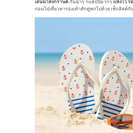
เล่นน้ำสงกรานต์
กันฉ่ำๆ ก็แฮปปี้มากๆ
แห้งไว ร
ก่อนไปเที่ยวหารองเท้าสักคู่พกไปด้วย เช็กลิสต์ก