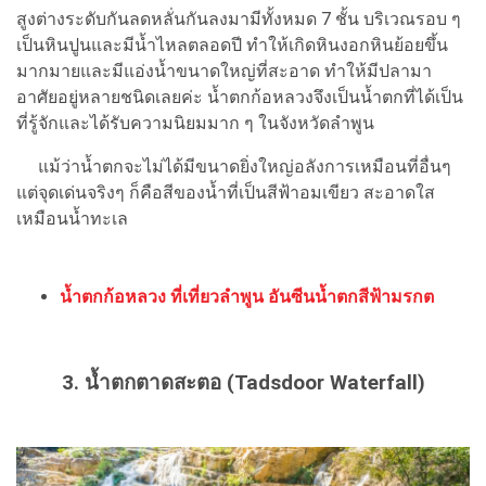
สูงต่างระดับกันลดหลั่นกันลงมามีทั้งหมด 7 ชั้น บริเวณรอบ ๆ
เป็นหินปูนและมีน้ำไหลตลอดปี ทำให้เกิดหินงอกหินย้อยขึ้น
มากมายและมีแอ่งน้ำขนาดใหญ่ที่สะอาด ทำให้มีปลามา
อาศัยอยู่หลายชนิดเลยค่ะ น้ำตกก้อหลวงจึงเป็นน้ำตกที่ได้เป็น
ที่รู้จักและได้รับความนิยมมาก ๆ ในจังหวัดลำพูน
แม้ว่าน้ำตกจะไม่ได้มีขนาดยิ่งใหญ่อลังการเหมือนที่อื่นๆ
แต่จุดเด่นจริงๆ ก็คือสีของน้ำที่เป็นสีฟ้าอมเขียว สะอาดใส
เหมือนน้ำทะเล
น้ำตกก้อหลวง ที่เที่ยวลําพูน อันซีนน้ำตกสีฟ้ามรกต
3. น้ำตกตาดสะตอ (Tadsdoor Waterfall)