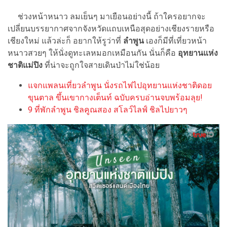
ช่วงหน้าหนาว ลมเย็นๆ มาเยือนอย่างนี้ ถ้าใครอยากจะ
เปลี่ยนบรรยากาศจากจังหวัดแถบเหนือสุดอย่างเชียงรายหรือ
เชียงใหม่ แล้วล่ะก็ อยากให้รูว่าที่
ลำพูน
เองก็มีที่เที่ยวหน้า
หนาวสวยๆ ให้นั่งดูทะเลหมอกเหมือนกัน นั่นก็คือ
อุทยานแห่ง
ชาติแม่ปิง
ที่น่าจะถูกใจสายเดินป่าไม่ใช่น้อย
แจกแพลนเที่ยวลำพูน นั่งรถไฟไปอุทยานแห่งชาติดอย
ขุนตาล ขึ้นเขากางเต็นท์ ฉบับครบอ่านจบพร้อมลุย!
9 ที่พักลำพูน ชิลคูณสอง สโลว์ไลฟ์ ชิลไปยาวๆ