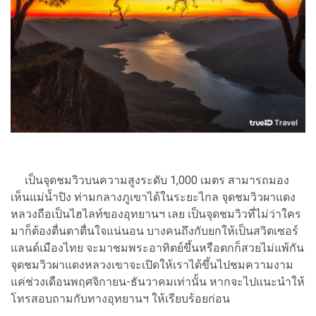
เป็นจุดชมวิวบนความสูงระดับ 1,000 เมตร สามารถมอง
เห็นแม่น้ำปิง ท่ามกลางภูเขาได้ในระยะไกล จุดชมวิวผาแดง
หลวงถือเป็นไฮไลท์ของอุทยานฯ เลย เป็นจุดชมวิวที่ไม่ว่าใคร
มาก็ต้องตื่นตาตื่นใจแน่นอน บางคนถึงกับยกให้เป็นสวิตเซอร์
แลนด์เมืองไทย จะมาชมพระอาทิตย์ขึ้นหรือตกก็สวยไม่แพ้กัน
จุดชมวิวผาแดงหลวงเขาจะเปิดให้เราได้ขึ้นไปชมความงาม
แค่ช่วงเดือนพฤศจิกายน-ธันวาคมเท่านั้น หากจะไปแนะนำให้
โทรสอบถามกับทางอุทยานฯ ให้เรียบร้อยก่อน