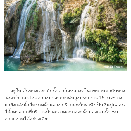
อยู่ในเส้นทางเดียวกับน้ำตกก้อหลวงที่ไหลขนานมากับทาง
เดินเท้า และไหลตกลงมาจากผาหินสูงประมาณ 15 เมตร ลง
มายังแอ่งน้ำสีมรกตด้านล่าง บริเวณหน้าผาซึ่งเป็นหินปูนอ่อน
สีน้ำตาล แต่ที่บริเวณน้ำตกตาดสะตอจะห้ามลงเล่นน้ำ ชม
ความงามได้อย่างเดียว