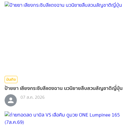
บันเทิง
ป้ายยา เสียงกระซิบสีแดงฉาน นวนิยายสืบสวนสัญชาติญี่ปุ่น
07 ส.ค. 2026