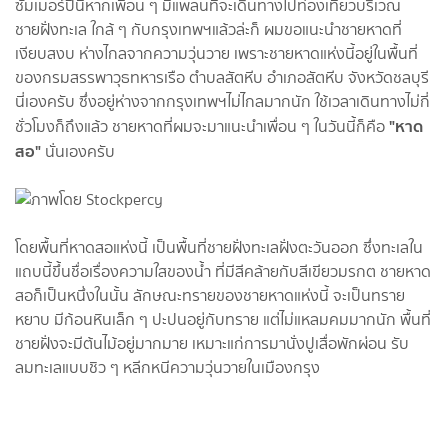
ซัมเมอร์ปีนี้หากเพื่อน ๆ มีแพลนที่จะเดินทางไปท่องเที่ยวบริเวณ
ชายฝั่งทะเล ใกล้ ๆ กับกรุงเทพฯแล้วล่ะก็ ผมขอแนะนำชายหาดที่
เงียบสงบ ห่างไกลจากความวุ่นวาย เพราะชายหาดแห่งนี้อยู่ในพื้นที่
ของกรมสรรพาวุธทหารเรือ ตำบลสัตหีบ อำเภอสัตหีบ จังหวัดชลบุรี
นี่เองครับ ซึ่งอยู่ห่างจากกรุงเทพฯไม่ไกลมากนัก ใช้เวลาเดินทางไม่กี่
"หาด
ชั่วโมงก็ถึงแล้ว ชายหาดที่ผมจะมาแนะนำเพื่อน ๆ ในวันนี้ก็คือ
สอ"
นั่นเองครับ
โดยพื้นที่หาดสอแห่งนี้ เป็นพื้นที่ชายฝั่งทะเลฝั่งตะวันออก ซึ่งทะเลใน
แถบนี้ขึ้นชื่อเรื่องความใสของน้ำ ที่มีสีคล้ายกับสีเขียวมรกต ชายหาด
สอก็เป็นหนึ่งในนั้น ลักษณะทรายของชายหาดแห่งนี้ จะเป็นทราย
หยาบ มีก้อนหินเล็ก ๆ ปะปนอยู่กับทราย แต่ไม่แหลมคมมากนัก พื้นที่
ชายฝั่งจะมีต้นไม้อยู่มากมาย เหมาะแก่การมานั่งปูเสื่อพักผ่อน รับ
ลมทะเลแบบชิว ๆ หลีกหนีความวุ่นวายในเมืองกรุง