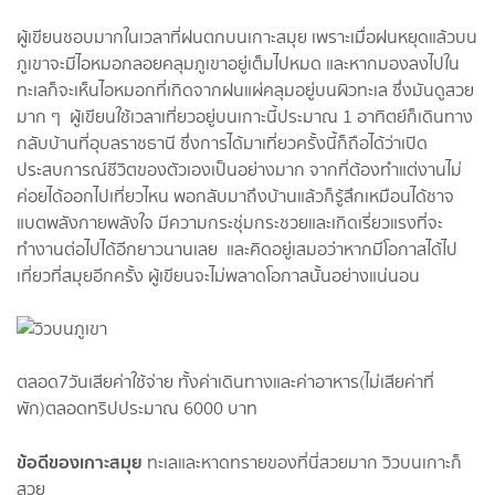
ผู้เขียนชอบมากในเวลาที่ฝนตกบนเกาะสมุย เพราะเมื่อฝนหยุดแล้วบน
ภูเขาจะมีไอหมอกลอยคลุมภูเขาอยู่เต็มไปหมด และหากมองลงไปใน
ทะเลก็จะเห็นไอหมอกที่เกิดจากฝนแผ่คลุมอยู่บนผิวทะเล ซึ่งมันดูสวย
มาก ๆ ผู้เขียนใช้เวลาเที่ยวอยู่บนเกาะนี้ประมาณ 1 อาทิตย์ก็เดินทาง
กลับบ้านที่อุบลราชธานี ซึ่งการได้มาเที่ยวครั้งนี้ก็ถือได้ว่าเปิด
ประสบการณ์ชีวิตของตัวเองเป็นอย่างมาก จากที่ต้องทำแต่งานไม่
ค่อยได้ออกไปเที่ยวไหน พอกลับมาถึงบ้านแล้วก็รู้สึกเหมือนได้ชาจ
แบตพลังกายพลังใจ มีความกระชุ่มกระชวยและเกิดเรี่ยวแรงที่จะ
ทำงานต่อไปได้อีกยาวนานเลย และคิดอยู่เสมอว่าหากมีโอกาสได้ไป
เที่ยวที่สมุยอีกครั้ง ผู้เขียนจะไม่พลาดโอกาสนั้นอย่างแน่นอน
ตลอด7วันเสียค่าใช้จ่าย ทั้งค่าเดินทางและค่าอาหาร(ไม่เสียค่าที่
พัก)ตลอดทริปประมาณ 6000 บาท
ข้อดีของเกาะสมุย
ทะเลและหาดทรายของที่นี่สวยมาก วิวบนเกาะก็
สวย