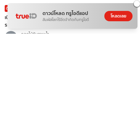
ติดกระแส
ข่าวสาร
ดาวน์โหลด ทรูไอดีแอป
โหลดเลย
เบื้องหลัง ทำไม "น้ำมันเบนซิน" ถึงแพง และทางออกของคนรัก
สัมผัสโลกไร้ขีดจำกัดกับทรูไอดี
รถ?
ดอกไม้กับสายน้ำ
07 ส.ค. 2026
บันเทิง
ป้ายยา เสียงกระซิบสีแดงฉาน นวนิยายสืบสวนสัญชาติญี่ปุ่น