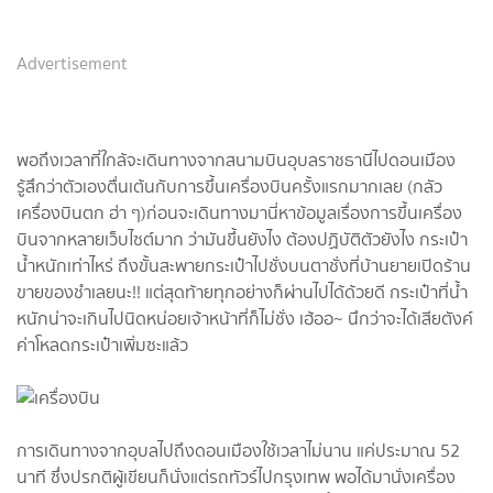
Advertisement
พอถึงเวลาที่ใกล้จะเดินทางจากสนามบินอุบลราชธานีไปดอนเมือง
รู้สึกว่าตัวเองตื่นเต้นกับการขึ้นเครื่องบินครั้งแรกมากเลย (กลัว
เครื่องบินตก ฮ่า ๆ)ก่อนจะเดินทางมานี่หาข้อมูลเรื่องการขึ้นเครื่อง
บินจากหลายเว็บไซต์มาก ว่ามันขึ้นยังไง ต้องปฏิบัติตัวยังไง กระเป๋า
น้ำหนักเท่าไหร่ ถึงขั้นสะพายกระเป๋าไปชั่งบนตาชั่งที่บ้านยายเปิดร้าน
ขายของชำเลยนะ!! แต่สุดท้ายทุกอย่างก็ผ่านไปได้ด้วยดี กระเป๋าที่น้ำ
หนักน่าจะเกินไปนิดหน่อยเจ้าหน้าที่ก็ไม่ชั่ง เฮ้ออ~ นึกว่าจะได้เสียตังค์
ค่าโหลดกระเป๋าเพิ่มซะแล้ว
การเดินทางจากอุบลไปถึงดอนเมืองใช้เวลาไม่นาน แค่ประมาณ 52
นาที ซึ่งปรกติผู้เขียนก็นั่งแต่รถทัวร์ไปกรุงเทพ พอได้มานั่งเครื่อง