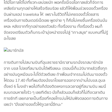
ได้มีโอกาสได้ไปเที่ยวทะเลบ่อยนัก พอครั้งนี้เจอโอกาสแล้วก็จัดการ
เคลียร์งานทุกอย่างให้เสร็จเรียบร้อย แล้วก็ให้เพื่อนช่วยจองตั๋วเครื่อง
บินผ่านแอป traveloka ให้ เพราะในชีวิตก็ไม่เคยจองตั๋วโดยสาร
เครื่องบินทางอินเตอร์เน็ตเลย พูดง่าย ๆ ก็คือไม่เคยขึ้นเครื่องบินนั่น
แหละ หลังจากที่ทุกอย่างลงตัวแล้ว ทั้งเรื่องงาน ทั้งเรื่องตั๋ว ผมก็
จัดแจงเตรียมตัวเก็บกระเป๋ามุ่งหน้าตรงไปสู่ "เกาะสมุย" แบบคนที่ไม่รู้
อะไรเลย
การเดินทางไปสนามบินที่อุบลราชธานีเราสามรถนั่งรถสมาร์ทบัส
จาก บขส ไปลงที่สนามบินได้ฟรีเลยนะ (ตอนนี้เก็บ20บาทแล้ว)ซึ่งทุก
อย่างมันดูเหมือนจะไปได้ด้วยดีเลย ถ้าเพื่อนเจ้ากรรมไม่ดันมาจองตั๋ว
ให้ตอน 17.40 ทั้งที่ผมต้องนั่งรถโดยสารออกจากบ้านไปบขส.อุบล
ตั้งแต่ 6 โมงเช้า พอไปถึงก็ต้องติดแหงกรอเวลาอยู่ที่สนามบิน ผมนี่
แบบถอนหายใจรัว ๆ เลยทีเดียว นั่งก็แล้วนอนก็แล้วก็ไม่ถึงเวลาเดิน
ทางซักที เลยกลายเป็นเรื่องที่คอยโทรบ่นให้มันฟังตลอดการเดินทาง
เลยว่า "มึงอย่าจองตั๋วให้กูเวลานี้อีกนะ"