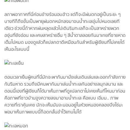
สภาพอากาศที่นี่ค่อนข้างร้อนอบอ้าว แต่ก็จะมีฝนตกอยู่เป็นระยะ ๆ
บางทีก็ถึงขั้นเป็นพายุฝนตกหนักลงมาจนน้ำทะเลขุ่นไปหมดเลยที
เดียว ช่วงนี้ถ้าหากฝนหลุดแล้วไปเดินริมทะเลก็จะเป็นสาหร่ายพวก
องุ่นที่ยังอ่อน และเศษสาหร่ายอื่น ๆ สีน้ำตาลลอยกันมาเกยที่ชายหาด
เต็มไปหมด มองดูแล้วก็แปลกตาดีเหมือนกันสำหรับผู้เขียนที่ไม่เคยได้
เห็นอะไรแบบนี้
ตอนเวลาเย็นผู้คนที่นี่มักจะพากันมานั่งเล่นเดินเล่นและออกกำลังกาย
กันริมหาด รวมถึงมีคนพากันมาเล่นน้ำทะเลกันอย่างสนุกสนาน และ
ตอนนี้เองที่ผู้เขียนก็ได้มาเห็นภาพที่ดูแปลกตาไม่เคยเห็นที่ไหนมาก่อน
คือภาพที่ชาวบ้านจูงควายลงมาอาบน้ำทะเล คือแบบ เอิ่มม.. ภาพ
ควายที่เราคุ้นเคย มักจะเห็นมันจะนอนอยู่ในห้วยหนองคลองบึงใช่มะ
พอมาเห็นภาพแบบนี้ก็อดกลั้นขำไว้แทบไม่ได้