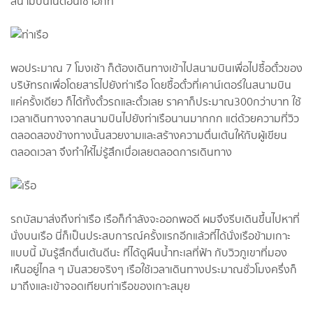
สนามบินในตอนเช้าอีกที
พอประมาณ 7 โมงเช้า ก็ต้องเดินทางเข้าไปสนามบินเพื่อไปซื้อตั๋วของ
บริษัทรถเพื่อโดยสารไปยังท่าเรือ โดยซื้อตั๋วที่เคาน์เตอร์ในสนามบิน
แค่ครั้งเดียว ก็ได้ทั้งตั๋วรถและตั๋วเลย ราคาก็ประมาณ300กว่าบาท ใช้
เวลาเดินทางจากสนามบินไปยังท่าเรือนานมากกก แต่ด้วยความที่วิว
ตลอดสองข้างทางนั้นสวยงามและสร้างความตื่นเต้นให้กับผู้เขียน
ตลอดเวลา จึงทำให้ไม่รู้สึกเบื่อเลยตลอดการเดินทาง
รถบัสมาส่งถึงท่าเรือ เรือก็กำลังจะออกพอดี ผมจึงรีบเดินขึ้นไปหาที่
นั่งบนเรือ นี่ก็เป็นประสบการณ์ครั้งแรกอีกแล้วที่ได้นั่งเรือข้ามเกาะ
แบบนี้ มันรู้สึกตื่นเต้นดีนะ ที่ได้ดูผืนน้ำทะเลที่ฟ้า กับวิวภูเขาที่มอง
เห็นอยู่ไกล ๆ มันสวยจริงๆ เรือใช้เวลาเดินทางประมาณชั่วโมงครึ่งก็
มาถึงและเข้าจอดเทียบท่าเรือของเกาะสมุย