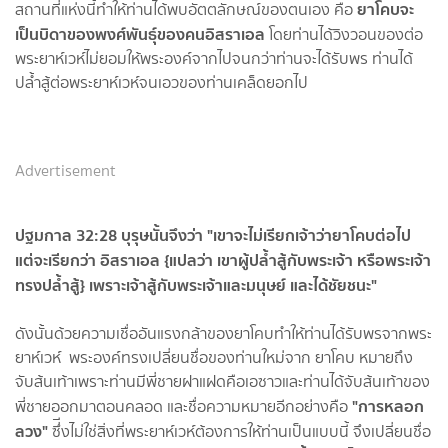
ยาโคบจะ
สถานที่แห่งนี้ทำให้ท่านได้พบอัตตลักษณ์ของตนเอง คือ
เป็นบิดาของพงศ์พันธ์ุของคนอิสราเอล
โดยท่านได้วิงวอนของต่อ
พระยาห์เวห์ไม่ยอมให้พระองค์จากไปจนกว่าท่านจะได้รับพร ท่านได้
ปล้ำสู้ต่อพระยาห์เวห์จนเอวของท่านเคล็ดยอกไป
Advertisement
ปฐมกาล 32:28 บุรุษนั้นจึงว่า "เขาจะไม่เรียกเจ้าว่ายาโคบต่อไป
แต่จะเรียกว่า อิสราเอล {แปลว่า เขาผู้ปล้ำสู้กับพระเจ้า หรือพระเจ้า
ทรงปล้ำสู้} เพราะเจ้าสู้กับพระเจ้าและมนุษย์ และได้ชัยชนะ"
ดังนั้นด้วยความเชื่ออันแรงกล้าของยาโคบทำให้ท่านได้รับพรจากพระ
ยาห์เวห์ พระองค์ทรงเปลี่ยนชื่อของท่านใหม่จาก ยาโคบ หมายถึง
จับส้นเท้าเพราะท่านมีพี่ชายฝาแฝดคือเอซาวและท่านได้จับส้นเท้าของ
"การหลอก
พี่ชายออกมาตอนคลอด และชื่อความหมายอีกอย่างคือ
ลวง"
ซึ่ีงไม่ใช่สิ่งที่พระยาห์เวห์ต้องการให้ท่านเป็นแบบนี้ จึงเปลี่ยนชื่อ