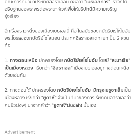
"เบธเอลทัวร์"
คณะทัวร์ที่นำมาประเทศอิสราเอลนี้ ก็ชื่อว่า
เราจึงได้
อธิษฐานขอพระพรต่อพระยาห์เวห์เพื่อให้บริษัทนี้มีความเจริญ
รุ่งเรือง
อีกเรื่องราวหนึ่งของเมืองเบธเอลนี้ คือ ในสมัยของกษัตริย์เรโหโบอัม
พระโอรสของกษัตริย์โซโลมอน ประเทศอิสราเอลแตกแยกเป็น 2 ส่วน
คือ
ทางตอนเหนือ
กษัตริย์เยโรโบอัม
สะมาเรีย"
1.
ปกครองโดย
โดยมี "
เป็นเมืองหลวง
"อิสราเอล"
เรียกว่า
เมืองเบธเอลอยู่ทางตอนเหนือ
ด้วยเช่นกัน
กษัตริย์เยโรโบอัม
กรุงเยรูซาเล็ม
2. ทางตอนใต้ ปกครองโดย
มี
เป็น
"ยูดาห์"
เมืองหลวง เรียกว่า
จึงเป็นที่มาของการเรียกคนอิสราเอลว่า
"ยูดาห์"(Judah)
คนยิว(Jew) มาจากคำว่า
นั้นเอง
Advertisement