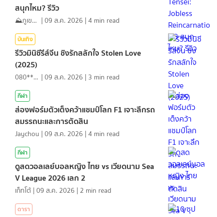
สนุกไหม? รีวิว
⛰️ภูเขาเล่าไปเรื่อย⛰️
|
09 ส.ค. 2026
|
4
min read
บันเทิง
รีวิวมินิซีรีส์จีน ชิงรักสลักใจ Stolen Love
(2025)
080*******
|
09 ส.ค. 2026
|
3
min read
กีฬา
ส่องฟอร์มตัวเต็งคว้าแชมป์โลก F1 เจาะลึกรถ
สมรรถนะและการตัดสิน
Jaychou
|
09 ส.ค. 2026
|
4
min read
กีฬา
ดูสดวอลเลย์บอลหญิง ไทย vs เวียดนาม Sea
V League 2026 เลก 2
เก็ทโต้
|
09 ส.ค. 2026
|
2
min read
ดารา