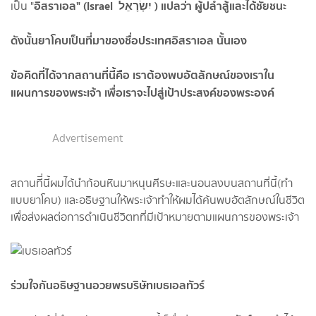
อิสราเอล" (Israel יִשְׂרָאֵל ) แปลว่า ผู้ปล้ำสู้และได้ชัยชนะ
เป็น "
ดังนั้นยาโคบเป็นที่มาของชื่อประเทศอิสราเอล นั้นเอง
ข้อคิดที่ได้จากสถานที่นี้คือ เราต้องพบอัตลักษณ์ของเราใน
แผนการของพระเจ้า เพื่อเราจะไปสู่เป้าประสงค์ของพระองค์
Advertisement
สถานทีี่นี้ผมได้นำก้อนหินมาหนุนศีรษะและนอนลงบนสถานที่นี้(ทำ
แบบยาโคบ) และอธิษฐานให้พระเจ้าทำให้ผมได้ค้นพบอัตลักษณ์ในชีวิต
เพื่อส่งผลต่อการดำเนินชีวิตทที่มีเป้าหมายตามแผนการของพระเจ้า
ร่วมใจกันอธิษฐานอวยพรบริษัทเบธเอลทัวร์