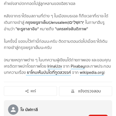
คำแช่งสาปตกทอดไปสู่ลูกหลานของอิสราเอล
หลังจากเราได้ชมสถานที่ต่าง ๆ ในเมืองเบธเอล ก็ถึงเวลาที่เราจะได้
เดินทางเข้าสู่
ในภาษาฮีบรู
"ยะรูซาลาอิม"
"นครแห่งสันติภาพ"
อ่านว่า
หมายถึง
ในครั้งนี้ ขอจบไว้เท่านี้ก่อนนะครับ ติดตามตอนต่อไปเมื่อเราได้เดิน
ทางเข้าสู่กรุงเยรูซาเล็มนะครับ
(หมายเหตุภาพต่าง ๆ ในบทความผู้เขียนได้ถ่ายภาพเอง และขอบคุณ
เครดิตภาพปกโดยภาพโดย
IrinaUzv
จาก
Pixabay
และภาพประกอบ
บทความเรื่อง
ยาโคบเห็นบันไดที่ทูตสวรรค์
จาก
wikipedia.org
)
แจ้งตรวจสอบ
แชร์
โจ นัฟทาลี