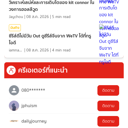
วิเคราะห์เสน่ห์และการเติบโตของ kit connor ใน
วงการฮอลลีวูด
Jaychou
|
08 ส.ค. 2026
|
5
min read
บันเทิง
ซีรีส์ดีไม่มีวัน Out ดูซีรีส์จีนจาก WeTV ได้ที่ทรู
ไอดี
iamnan23
|
08 ส.ค. 2026
|
4
min read
ครีเอเตอร์ที่แนะนำ
080*******
ติดตาม
jphuism
ติดตาม
dailyjourney
ติดตาม