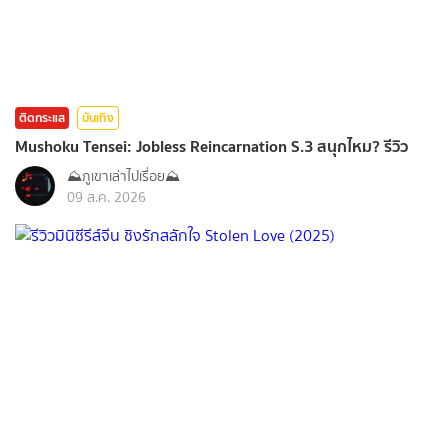
ติดกระแส
บันเทิง
Mushoku Tensei: Jobless Reincarnation S.3 สนุกไหม? รีวิว
⛰️ภูเขาเล่าไปเรื่อย⛰️
09 ส.ค. 2026