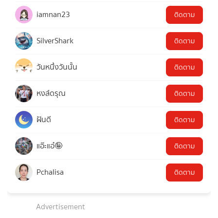
iamnan23
ติดตาม
SilverShark
ติดตาม
วันหนึ่งวันนั้น
ติดตาม
หงส์ดรุณ
ติดตาม
ฝันดี
ติดตาม
แอ๊ะแอ๋🤪
ติดตาม
Pchalisa
ติดตาม
Advertisement