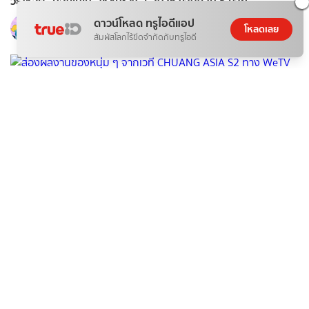
วิธีโหวต "น้องเนเน่" ให้ชนะ AGT 2026 ง่ายๆ ใน 5 นาที
ดาวน์โหลด ทรูไอดีแอป
ponydiary
โหลดเลย
08 ส.ค. 2026
สัมผัสโลกไร้ขีดจำกัดกับทรูไอดี
ติดกระแส
บันเทิง
ส่องผลงานของหนุ่ม ๆ จากเวที CHUANG ASIA S2 ทาง WeTV
KReview
08 ส.ค. 2026