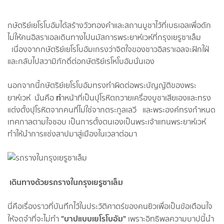
กษัตริย์เยโรโบอัมได้สร้างวัวทองคำและสถานบูชาไว้ที่เบธเอลเพื่อดัก
ไม่ให้คนอิสราเอลเดินทางไปนมัสการพระยาห์เวห์ที่กรุงเยรูซาเล็ม
เนื่องจากกษัตริย์เยโรโบอัมเกรงว่าจิตใจของชาวอิสราเอลจะฝักใฝ่
และกลับไปสวามิภักดิ์ต่อกษัตริย์เรโหโบอัมนั่นเอง
นอกจากนี้กษัตริย์เยโรโบอัมทรงทำผิดต่อพระบัญญัติของพระ
ทํ
ยาห์เวห์ นั่นคือ
าหน้าที่เป็นปุโรหิตถวายเครื่องบูชาเสียเองและทรง
แต่งตั้งปุโรหิตจากคนที่ไม่ใช่จากตระกูลเลวี และพระองค์ทรงกําหนด
เทศกาลตามใจชอบ เป็นการตั้งตนเองเป็นพระเจ้าแทนพระยาห์เวห์
ทำให้นำการแช่งสาปมาสู่เมืองในเวลาต่อมา
เดินทางด้วยรถรางในกรุงเยรูซาเล็ม
นี่คือเรื่องราวที่บันทึกไว้ในประวัติศาตร์ของคนยิวเพื่อเป็นข้อเตือนใจ
"
บาปแบบเยโรโบอัม"
ให้จดจำที่จะไม่ทำ
เพราะอิทธิพลความบาปนี้นำ