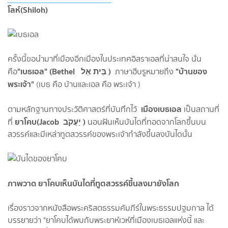
โลห์(Shiloh)
ครั้งนี้ขอนำมาที่เมืองอีกเมืองในประเทศอิสราเอลที่น่าสนใจ นั่น
"เบธเอล" (Bethel בֵּית אֵל )
"บ้านของ
คือ
ภาษาฮีบรูหมายถึง
พระเจ้า"
(เบธ คือ บ้านและเอล คือ พระเจ้า )
เมืองเบธเอล
ตามหลักฐานทางประวัติศาสตร์ที่บันทึกไว้
เป็นสถานที่
ยาโคบ(Jacob יַעֲקֹב )
ที่
นอนฝันเห็นบันไดที่ทอดจากโลกขึ้นบน
สวรรค์และมีเหล่าทูตสวรรค์ของพระเจ้ากำลังขึ้นลงบันไดนั้น
ภาพวาด ยาโคบเห็นบันไดที่ทูตสวรรค์ขึ้นลงมายังโลก
เรื่องราวจากหนังสือพระคริสตธรรมคัมภีร์ในพระธรรมปฐมกาล ได้
บรรยายว่า "ยาโคบได้พบกับพระยาห์เวห์ที่เมืองเบธเอลแห่งนี้ และ