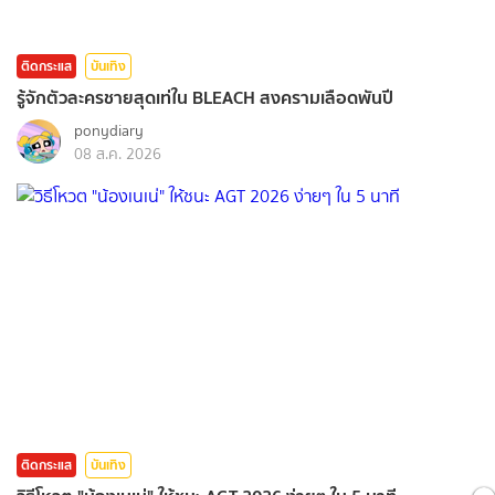
ติดกระแส
บันเทิง
รู้จักตัวละครชายสุดเท่ใน BLEACH สงครามเลือดพันปี
ponydiary
08 ส.ค. 2026
ติดกระแส
บันเทิง