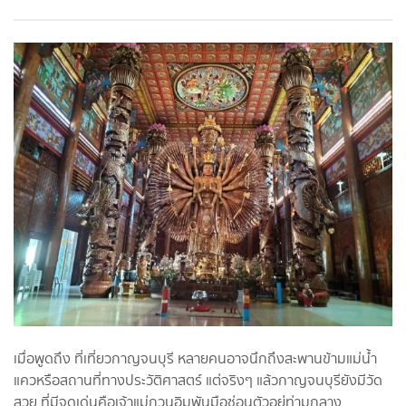
เมื่อพูดถึง ที่เที่ยวกาญจนบุรี หลายคนอาจนึกถึงสะพานข้ามแม่น้ำ
แควหรือสถานที่ทางประวัติศาสตร์ แต่จริงๆ แล้วกาญจนบุรียังมีวัด
สวย ที่มีจุดเด่นคือเจ้าแม่กวนอิมพันมือซ่อนตัวอยู่ท่ามกลาง