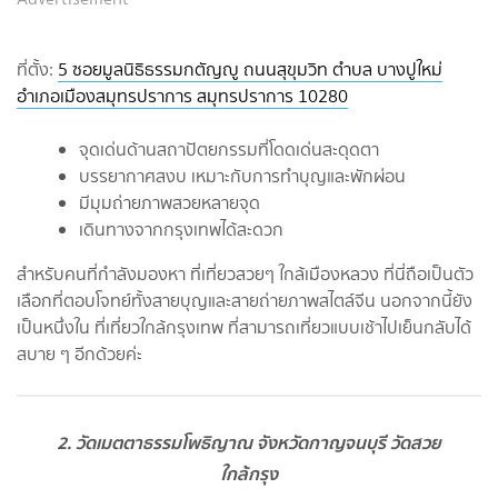
ที่ตั้ง:
5 ซอยมูลนิธิธรรมกตัญญู ถนนสุขุมวิท ตำบล บางปูใหม่
อำเภอเมืองสมุทรปราการ สมุทรปราการ 10280
จุดเด่นด้านสถาปัตยกรรมที่โดดเด่นสะดุดตา
บรรยากาศสงบ เหมาะกับการทำบุญและพักผ่อน
มีมุมถ่ายภาพสวยหลายจุด
เดินทางจากกรุงเทพได้สะดวก
สำหรับคนที่กำลังมองหา ที่เที่ยวสวยๆ ใกล้เมืองหลวง ที่นี่ถือเป็นตัว
เลือกที่ตอบโจทย์ทั้งสายบุญและสายถ่ายภาพสไตล์จีน นอกจากนี้ยัง
เป็นหนึ่งใน ที่เที่ยวใกล้กรุงเทพ ที่สามารถเที่ยวแบบเช้าไปเย็นกลับได้
สบาย ๆ อีกด้วยค่ะ
2. วัดเมตตาธรรมโพธิญาณ จังหวัดกาญจนบุรี วัดสวย
ใกล้กรุง