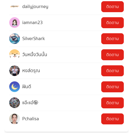
dailyjourney
ติดตาม
iamnan23
ติดตาม
SilverShark
ติดตาม
วันหนึ่งวันนั้น
ติดตาม
หงส์ดรุณ
ติดตาม
ฝันดี
ติดตาม
แอ๊ะแอ๋🤪
ติดตาม
Pchalisa
ติดตาม