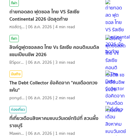
กีฬา
ถ่ายทอดสด ฟุตซอล ไทย VS รัสเซีย
Continental 2026 นัดสุดท้าย
หงส์ดรุณ
|
06 ส.ค. 2026
|
4
min read
กีฬา
ลิงค์ดูฟุตซอลสด ไทย Vs รัสเซีย คอนติเนนตัล
แชมเปียนชิพ 2026
BSports8
|
06 ส.ค. 2026
|
3
min read
บันเทิง
The Debt Collector ข้อคิดจาก "คนเดือดทวง
แค้น"
ponydiary
|
06 ส.ค. 2026
|
2
min read
ท่องเที่ยว
ที่เที่ยวเดือนสิงหาคมแบบวันเดย์ทริปที่ สวนผึ้ง
ราชบุรี
MawinMatravel
|
06 ส.ค. 2026
|
1
min read