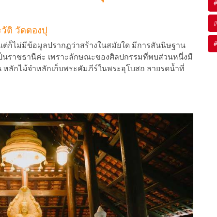
#
#
วัติ วัดตองปุ
#
 แต่ก็ไม่มีข้อมูลปรากฏว่าสร้างในสมัยใด มีการสันนิษฐาน
เป็นราชธานีค่ะ เพราะลักษณะของศิลปกรรมที่พบส่วนหนึ่งมี
หลักไม้จำหลักเก็บพระคัมภีร์ในพระอุโบสถ ลายรดน้ำที่