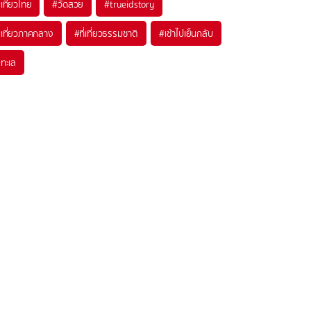
เที่ยวไทย
#วัดสวย
#trueidstory
เที่ยวภาคกลาง
#ที่เที่ยวธรรมชาติ
#เช้าไปเย็นกลับ
ทะเล