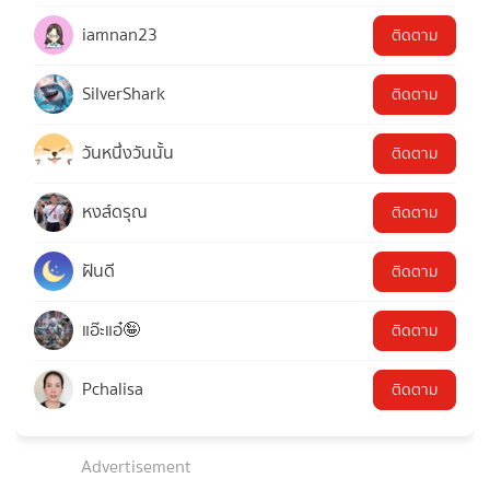
iamnan23
ติดตาม
SilverShark
ติดตาม
วันหนึ่งวันนั้น
ติดตาม
หงส์ดรุณ
ติดตาม
ฝันดี
ติดตาม
แอ๊ะแอ๋🤪
ติดตาม
Pchalisa
ติดตาม
Advertisement