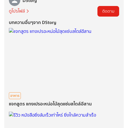
DStory
ดูโปรไฟล์
ติดตาม
บทความอื่นๆจาก DStory
อาหาร
แจกสูตร แกงเปรอะหน่อไม้สุดแซ่บสไตล์อีสาน