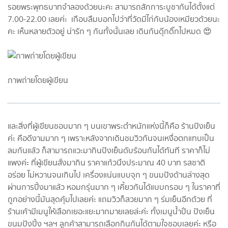
รอยพระพุทธบาทจำลองด้วยนะคะ สามารถสักการะบูชากันได้ตั้งแต่
7.00-22.00 เลยค่ะ เกือบลืมบอกไปว่าที่วัดมีไก่กับน้องเหมียวด้วยนะ
คะ เห็นหลายตัวอยู่ น่ารัก ๆ กันทั้งนั้นเลย เดินกันดุ๊กดิ๊กไปหมด 😍
ภาพถ่ายโดยผู้เขียน
และสิ่งที่ผู้เขียนชอบมาก ๆ บนเขาพระตำหนักแห่งนี้ก็คือ ร้านปังเย็น
ค่ะ คือดีงามมาก ๆ เพราะหลังจากเดินชมวิวกันจนเหงื่อตกแทบเป็น
ลมกันแล้ว ก็สามารถแวะมากินปังเย็นดับร้อนกันได้ทันที ราคาก็ไม่
แพงค่ะ ที่ผู้เขียนสั่งมากิน ราคาแก้วนึงประมาณ 40 บาท รสชาติ
อร่อย ไม่หวานจนเกินไป เครื่องแน่นแบบจุก ๆ ขนมปังด้านล่างสุด
ผ่านการปิ้งมาแล้ว หอมกรุ่นมาก ๆ เคี้ยวกันได้แบบกรอบ ๆ ในราคาที่
ถูกอย่างนี้มันสุดคุ้มไปเลยค่ะ แถมวิวก็สวยมาก ๆ ร่มเย็นอีกด้วย ที่
ร้านเค้ามีเมนูให้เลือกเยอะแยะมากมายเลยล่ะค่ะ ทั้งเมนูน้ำปั่น ปังเย็น
ขนมปังปิ้ง ฯลฯ ลูกค้าสามารถเลือกกินกันได้ตามใจชอบเลยค่ะ หรือ