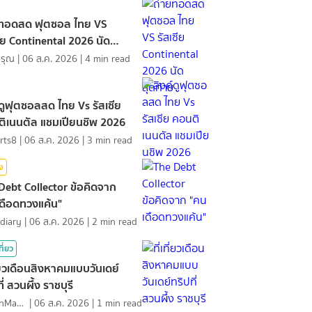
ยทอดสด ฟุตซอล ไทย VS
ซีย Continental 2026 นัด
้าย
ดรุณ
|
06 ส.ค. 2026
|
4
min read
์ดูฟุตซอลสด ไทย Vs รัสเซีย
ิเนนตัล แชมเปียนชิพ 2026
rts8
|
06 ส.ค. 2026
|
3
min read
ิง
Debt Collector ข้อคิดจาก
ดือดทวงแค้น"
diary
|
06 ส.ค. 2026
|
2
min read
ที่ยว
ที่ยวเดือนสิงหาคมแบบวันเดย์
ี่ สวนผึ้ง ราชบุรี
MawinMatravel
|
06 ส.ค. 2026
|
1
min read