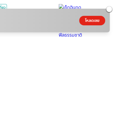
ที่ยว
อินฤดูฝน Green Season ที่
โหลดเลย
ยวเดือนสิงหาคม ฟีลธรรมชาติ
NamfahPhupha
|
06 ส.ค. 2026
|
4
min read
ิง
รายการใหม่ True Haunt
องเล่า คืนหลอน
iew
|
06 ส.ค. 2026
|
2
min read
มดวง
ดขอพรเรื่องความรัก ครึ่งปี
 2569
ว่าง
|
06 ส.ค. 2026
|
3
min read
ตซอลสด Continental 2026
ดนาม พบ ไทย ถ่ายทอดสด