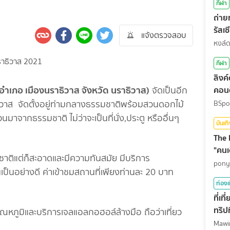
กีฬา
ถ่า
รัสเ
แจ้งตรวจสอบ
สุดท
หงส์
กีฬา
ลิงค
เภอ เมืองนราธิวาส จังหวัด นราธิวาส)
คอนต
จัดเป็นอีก
าธิวาส จัดตั้งอยู่ท่ามกลางธรรมชาติพร้อมสวนดอกไม้
BSpo
นมาจากธรรมชาติ ไม่ว่าจะเป็นที่นั่ง,ประตู หรืออื่นๆ
บันเท
The 
"คนเ
ชาติแต่ก็สะอาดและมีความทันสมัย มีบริการ
pony
ป็นอย่างดี ค่าเข้าชมสถานที่เพียงท่านละ 20 บาท
ท่องเ
ที่เ
ทริปท
หภูมิและบริการเจลแอลกอฮอล์ล้างมือ ถือว่าเที่ยว