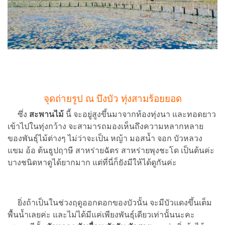
จุดถ่ายรูป ณ บึงบัว ทุ่งสามร้อยยอด
ซึ่ง
สะพานไม้
นี้ จะอยู่สูงขึ้นมาจากท้องทุ่งนา และทอดยาว
เข้าไปในทุ่งกว้าง จะสามารถมองเห็นถึงความหลากหลาย
ของพันธุ์ไม้ต่างๆ ไม่ว่าจะเป็น หญ้า มอสน้ำ จอก บัวหลวง
แขม อ้อ ต้นธูปฤาษี สาหร่ายฉัตร สาหร่ายพุงชะโด เป็นต้นค่ะ
บางชนิดหาดูได้ยากมาก แต่ที่นี่ก็ยังมีให้ได้ดูกันค่ะ
ยิ่งถ้าเป็นในช่วงฤดูออกดอกของบัวนั้น จะมีบัวแดงขึ้นเต็ม
พื้นน้ำเลยค่ะ และไม่ได้มีแค่เพียงพันธุ์เดียวเท่านั้นนะคะ