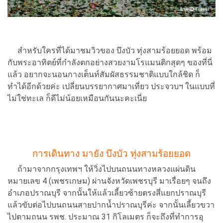
สำหรับใครที่ได้มาชมวิวของ บึงบัว ทุ่งสามร้อยยอด พร้อม
กับพระอาทิตย์ที่กำลังตกอย่างสวยงามโรแมนติกสุดๆ ของที่นี่
แล้ว อยากจะนอนกางเต็นท์สัมผัสธรรมชาติแบบใกล้ชิด ก็
ทำได้อีกด้วยค่ะ เปลี่ยนบรรยากาศมาเที่ยว ประจวบฯ ในแบบที่
ไม่ใช่ทะเล ก็ดีไม่น้อยเหมือนกันนะคะเนี่ย
การเดินทาง มายัง บึงบัว ทุ่งสามร้อยยอด
ถ้ามาจากกรุงเทพฯ ให้วิ่งไปบนถนนทางหลวงแผ่นดิน
หมายเลข 4 (เพชรเกษม) ผ่านจังหวัดเพชรบุรี มาเรื่อยๆ จนถึง
อำเภอปราณบุรี จากนั้นให้แล้วเลี้ยวซ้ายตรงสี่แยกปราณบุรี
แล้วขับต่อไปบนถนนสายปากน้ำปราณบุรีค่ะ จากนั้นเลี้ยวขวา
ไปตามถนน รพช. ประมาณ 31 กิโลเมตร ก็จะถึงที่ทำการอุ