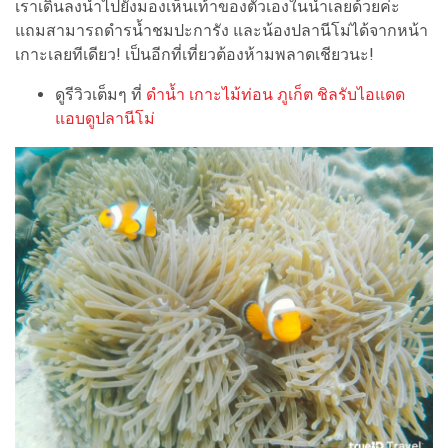
เราเดินลงน้ำไปยังมองเห็นเท้าของตัวเองในน้ำเลยด้วยค่ะ
แถมสามารถดำรน้ำชมปะการัง และน้องปลานีโม่ได้จากหน้า
เกาะเลยทีเดียว! เป็นอีกที่เที่ยวต้องห้ามพลาดเชียวนะ!
ดูรีวิวเต็มๆ ที่
ดำน้ำ เกาะไม้ท่อน ภูเก็ต ชิลรับไอแดด
แอบดูปลานีโม่