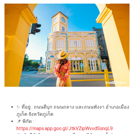
✨ ที่อยู่ : ถนนดีบุก ถนนถลาง และถนนพังงา อำเภอเมือง
ภูเก็ต จังหวัดภูเก็ต
📌 พิกัด :
https://maps.app.goo.gl/JtkVZipWvvdSsnqL9