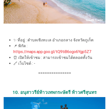
✨ ที่อยู่ : ตำบลเชิงทะเล อำเภอถลาง จังหวัดภูเก็ต
📌 พิกัด :
https://maps.app.goo.gl/tQ9tiB6ogo6Ygp5Z7
⏰ เปิดให้เข้าชม : สามารถเข้าชมได้ตลอดทั้งวัน
🔗 เว็บไซต์ : -
===============
10. อนุสาวรีย์ท้าวเทพกระษัตรี ท้าวศรีสุนทร