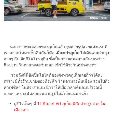
นอกจากทะเลสวยของภูเก็ตแล้ว จุดถ่ายรูปสวยแห่งแรกที่
เราอยากให้มาเช็กอินกันก็คือ
เมืองเก่าภูเก็ต
ไปเดินเล่นถ่ายรูป
สวยๆ กับ ตึกชิโนโปรตุกีส ซึ่งเป็นการผสมผสานกันระหว่าง
ศิลปะตะวันตกและตะวันออก เข้าไว้ด้วยกันอย่างลงตัว
รวมถึงที่นี่ยังเป็นไฮไลท์ของจังหวัดภูเก็ตเลยก็ว่าได้ค่ะ
เพราะมีทั้งร้านขายของที่ระลึก ร้านอาหารพื้นเมือง รวมไปถึง
คาเฟ่ชิลๆ ในนั่ง เราแนะนำว่าให้เผื่อเวลาเดินชมบริเวณนี้
เยอะๆ เพราะมันสวยจนถ่ายรูปไม่มีเบื่อแน่นอนจ้า
ดูรีวิวเต็มๆ ที่
12 Street Art ภูเก็ต พิกัดถ่ายรูปสวย ใน
เมืองเก่า