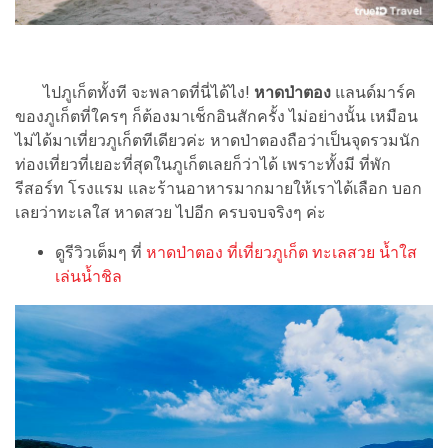
ไปภูเก็ตทั้งที จะพลาดที่นี่ได้ไง!
หาดป่าตอง
แลนด์มาร์ค
ของภูเก็ตที่ใครๆ ก็ต้องมาเช็กอินสักครั้ง ไม่อย่างนั้น เหมือน
ไม่ได้มาเที่ยวภูเก็ตทีเดียวค่ะ หาดป่าตองถือว่าเป็นจุดรวมนัก
ท่องเที่ยวที่เยอะที่สุดในภูเก็ตเลยก็ว่าได้ เพราะทั้งมี ที่พัก
รีสอร์ท โรงแรม และร้านอาหารมากมายให้เราได้เลือก บอก
เลยว่าทะเลใส หาดสวย ไปอีก ครบจบจริงๆ ค่ะ
ดูรีวิวเต็มๆ ที่
หาดป่าตอง ที่เที่ยวภูเก็ต ทะเลสวย น้ำใส
เล่นน้ำชิล