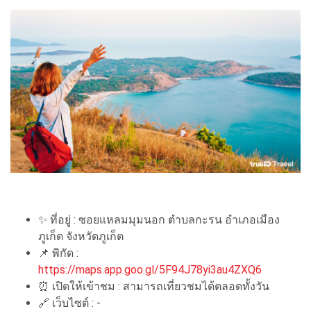
✨ ที่อยู่ : ซอยแหลมมุมนอก ตำบลกะรน อำเภอเมือง
ภูเก็ต จังหวัดภูเก็ต
📌 พิกัด :
https://maps.app.goo.gl/5F94J78yi3au4ZXQ6
⏰ เปิดให้เข้าชม : สามารถเที่ยวชมได้ตลอดทั้งวัน
🔗 เว็บไซต์ : -