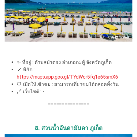
✨ ที่อยู่ : ตำบลป่าตอง อำเภอกะทู้ จังหวัดภูเก็ต
📌 พิกัด :
https://maps.app.goo.gl/TYdWor5fq1e65smX6
⏰ เปิดให้เข้าชม : สามารถเที่ยวชมได้ตลอดทั้งวัน
🔗 เว็บไซต์ : -
===============
8. สวนน้ำอันดามันดา ภูเก็ต