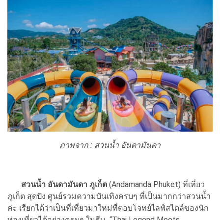
ภาพจาก : สวนน้ำ อันดามันดา
สวนน้ำ อันดามันดา ภูเก็ต
(Andamanda Phuket) ที่เที่ยว
ภูเก็ต สุดปัง ศูนย์รวมความบันเทิงครบๆ ที่เป็นมากกว่าสวนน้ำ
ค่ะ เรียกได้ว่าเป็นที่เที่ยวมาใหม่ที่ตอบโจทย์ไลฟ์สไตล์ของนัก
ท่องเที่ยวได้อย่างครบๆ ในธีม “Thai Legend Meets