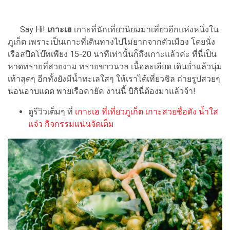
Say Hi!
เกาะเฮ
เกาะที่นักเที่ยวนิยมมาเที่ยวอีกแห่งหนึ่งใน
ภูเก็ต เพราะเป็นเกาะที่เดินทางไปไม่ยากจากตัวเมือง โดยนั่ง
เรือสปีดโบ๊ทเพียง 15-20 นาทีเท่านั้นก็ถึงเกาะแล้วค่ะ ที่นี่เป็น
หาดทรายที่สวยงาม ทรายขาวนวล เนื้อละเอียด เดินย่ำแล้วนุ่ม
เท้าสุดๆ อีกทั้งยังมีน้ำทะเลใสๆ ให้เราได้เที่ยวชิล ถ่ายรูปสวยๆ
นอนอาบแดด พายเรือคายัค งานนี้ บิกินี่ต้องมาแล้วจ้า!
ดูรีวิวเต็มๆ ที่
เกาะเฮ ที่เที่ยวภูเก็ต เกาะสวยชื่อดัง น้ำใส
แจ๋ว กิจกรรมแน่นจัดเต็ม