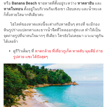
หรือ
Banana Beach
ชายหาดที่ตั้งอยู่ระหว่าง
หาดลายัน
และ
หาดในทอน
ตั้งอยู่ในบริเวณริมเชิงเขา เงียบสงบ และน้ำทะเล
ก็ทั้งสวยใสมากทีเดียวค่ะ
ไฮไลท์ของหาดแห่งนี้จะต่างกับหาดอื่นๆ ตรงที่ จะมีกอง
หินรูปร่างแปลกตาและธารน้ำจืดที่ไหลออกสู่ทะเล ทำให้เป็น
จุดถ่ายรูปที่น่าสนใจมากๆ ทีเดียว ใครยังไม่เคยมา แวะมาดูกัน
ได้เลยจ้า
ดูรีวิวเต็มๆ ที่
หาดกล้วย ที่เที่ยวภูเก็ต หาดลับ มุมดีย์ ถ่าย
รูปสวย แชะได้ปังสุดๆ