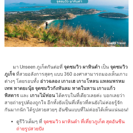
มา Unseen ภูเก็ตกันต่อที่
จุดชมวิว ผาหินดำ
เป็น
จุดชมวิว
ภูเก็จ
ที่สวยอลังการสุดๆ แบบ 360 องศาสามารถมองเห็นเกาะ
ต่างๆ โดยรอบทั้ง
อ่าวฉลอง เกาะเฮ เกาะโหลน แหลมพรหม
เทพ หาดยะนุ้ย จุดชมวิวกังหันลม หาดในหาน เกาะแก้ว
พิสดาร
และ
เกาะไม้ท่อน
ได้ครบในที่เดียวเลยค่ะ บอกเลยว่า
สายถ่ายรูปต้องถูกใจ อีกทั้งยังเป็นที่เที่ยวที่คนยังไม่ค่อยรู้จัก
กันมากนัก ได้รูปสวยสวยๆ อันซีนแบบที่ไม่ค่อยได้เห็นแน่นอน!
ดูรีวิวเต็มๆ ที่
จุดชมวิว ผาหินดํา ที่เที่ยวภูเก็ต สุดอันซีน
ถ่ายรูปสวยปัง