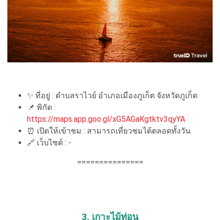
✨ ที่อยู่ : ตำบลราไวย์ อำเภอเมืองภูเก็ต จังหวัดภูเก็ต
📌 พิกัด :
https://maps.app.goo.gl/xG5AGaKgtktv3qyYA
⏰ เปิดให้เข้าชม : สามารถเที่ยวชมได้ตลอดทั้งวัน
🔗 เว็บไซต์ : -
===============
3. เกาะไม้ท่อน