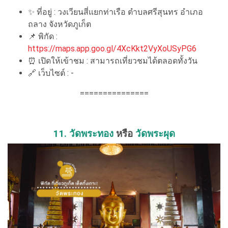
✨ ที่อยู่ : วงเวียนสี่แยกท่าเรือ ตำบลศรีสุนทร อำเภอ
ถลาง จังหวัดภูเก็ต
📌 พิกัด :
https://maps.app.goo.gl/4XcKkt2VyXoUSyPG6
⏰ เปิดให้เข้าชม : สามารถเที่ยวชมได้ตลอดทั้งวัน
🔗 เว็บไซต์ : -
===============
11. วัดพระทอง
หรือ
วัดพระผุด