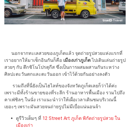
นอกจากทะเลสวยของภูเก็ตแล้ว จุดถ่ายรูปสวยแห่งแรกที่
เราอยากให้มาเช็กอินกันก็คือ
เมืองเก่าภูเก็ต
ไปเดินเล่นถ่ายรูป
สวยๆ กับ ตึกชิโนโปรตุกีส ซึ่งเป็นการผสมผสานกันระหว่าง
ศิลปะตะวันตกและตะวันออก เข้าไว้ด้วยกันอย่างลงตัว
รวมถึงที่นี่ยังเป็นไฮไลท์ของจังหวัดภูเก็ตเลยก็ว่าได้ค่ะ
เพราะมีทั้งร้านขายของที่ระลึก ร้านอาหารพื้นเมือง รวมไปถึง
คาเฟ่ชิลๆ ในนั่ง เราแนะนำว่าให้เผื่อเวลาเดินชมบริเวณนี้
เยอะๆ เพราะมันสวยจนถ่ายรูปไม่มีเบื่อแน่นอนจ้า
ดูรีวิวเต็มๆ ที่
12 Street Art ภูเก็ต พิกัดถ่ายรูปสวย ใน
เมืองเก่า