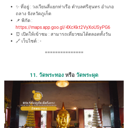
✨ ที่อยู่ : วงเวียนสี่แยกท่าเรือ ตำบลศรีสุนทร อำเภอ
ถลาง จังหวัดภูเก็ต
📌 พิกัด :
https://maps.app.goo.gl/4XcKkt2VyXoUSyPG6
⏰ เปิดให้เข้าชม : สามารถเที่ยวชมได้ตลอดทั้งวัน
🔗 เว็บไซต์ : -
===============
11. วัดพระทอง
หรือ
วัดพระผุด