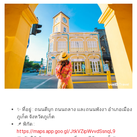
✨ ที่อยู่ : ถนนดีบุก ถนนถลาง และถนนพังงา อำเภอเมือง
ภูเก็ต จังหวัดภูเก็ต
📌 พิกัด :
https://maps.app.goo.gl/JtkVZipWvvdSsnqL9