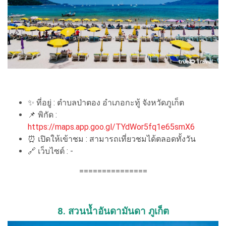
✨ ที่อยู่ : ตำบลป่าตอง อำเภอกะทู้ จังหวัดภูเก็ต
📌 พิกัด :
https://maps.app.goo.gl/TYdWor5fq1e65smX6
⏰ เปิดให้เข้าชม : สามารถเที่ยวชมได้ตลอดทั้งวัน
🔗 เว็บไซต์ : -
===============
8. สวนน้ำอันดามันดา ภูเก็ต