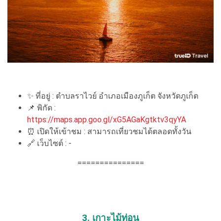
✨ ที่อยู่ : ตำบลราไวย์ อำเภอเมืองภูเก็ต จังหวัดภูเก็ต
📌 พิกัด :
https://maps.app.goo.gl/xG5AGaKgtktv3qyYA
⏰ เปิดให้เข้าชม : สามารถเที่ยวชมได้ตลอดทั้งวัน
🔗 เว็บไซต์ : -
===============
3. เกาะไม้ท่อน