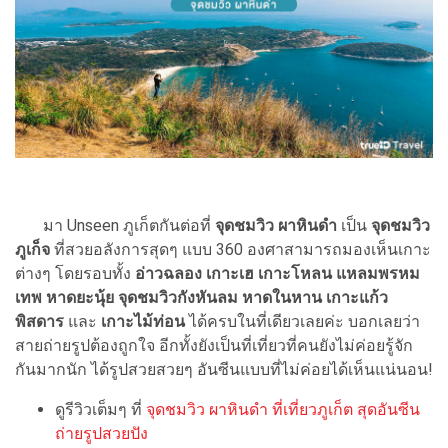
มา Unseen ภูเก็ตกันต่อที่
จุดชมวิว ผาหินดำ
เป็น
จุดชมวิว
ภูเก็จ
ที่สวยอลังการสุดๆ แบบ 360 องศาสามารถมองเห็นเกาะ
ต่างๆ โดยรอบทั้ง
อ่าวฉลอง เกาะเฮ เกาะโหลน แหลมพรหม
เทพ หาดยะนุ้ย จุดชมวิวกังหันลม หาดในหาน เกาะแก้ว
พิสดาร
และ
เกาะไม้ท่อน
ได้ครบในที่เดียวเลยค่ะ บอกเลยว่า
สายถ่ายรูปต้องถูกใจ อีกทั้งยังเป็นที่เที่ยวที่คนยังไม่ค่อยรู้จัก
กันมากนัก ได้รูปสวยสวยๆ อันซีนแบบที่ไม่ค่อยได้เห็นแน่นอน!
ดูรีวิวเต็มๆ ที่
จุดชมวิว ผาหินดํา ที่เที่ยวภูเก็ต สุดอันซีน
ถ่ายรูปสวยปัง