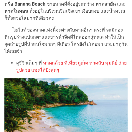
หรือ
Banana Beach
ชายหาดที่ตั้งอยู่ระหว่าง
หาดลายัน
และ
หาดในทอน
ตั้งอยู่ในบริเวณริมเชิงเขา เงียบสงบ และน้ำทะเล
ก็ทั้งสวยใสมากทีเดียวค่ะ
ไฮไลท์ของหาดแห่งนี้จะต่างกับหาดอื่นๆ ตรงที่ จะมีกอง
หินรูปร่างแปลกตาและธารน้ำจืดที่ไหลออกสู่ทะเล ทำให้เป็น
จุดถ่ายรูปที่น่าสนใจมากๆ ทีเดียว ใครยังไม่เคยมา แวะมาดูกัน
ได้เลยจ้า
ดูรีวิวเต็มๆ ที่
หาดกล้วย ที่เที่ยวภูเก็ต หาดลับ มุมดีย์ ถ่าย
รูปสวย แชะได้ปังสุดๆ