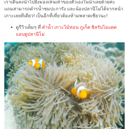
เราเดินลงน้ำไปยังมองเห็นเท้าของตัวเองในน้ำเลยด้วยค่ะ
แถมสามารถดำรน้ำชมปะการัง และน้องปลานีโม่ได้จากหน้า
เกาะเลยทีเดียว! เป็นอีกที่เที่ยวต้องห้ามพลาดเชียวนะ!
ดูรีวิวเต็มๆ ที่
ดำน้ำ เกาะไม้ท่อน ภูเก็ต ชิลรับไอแดด
แอบดูปลานีโม่