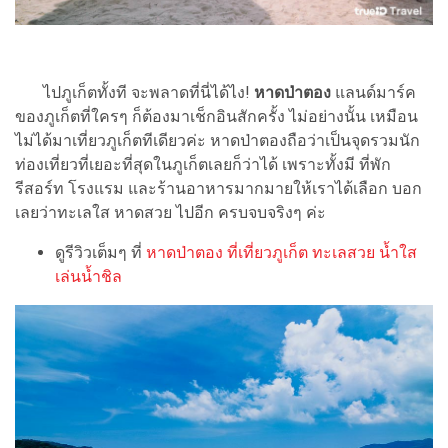
ไปภูเก็ตทั้งที จะพลาดที่นี่ได้ไง!
หาดป่าตอง
แลนด์มาร์ค
ของภูเก็ตที่ใครๆ ก็ต้องมาเช็กอินสักครั้ง ไม่อย่างนั้น เหมือน
ไม่ได้มาเที่ยวภูเก็ตทีเดียวค่ะ หาดป่าตองถือว่าเป็นจุดรวมนัก
ท่องเที่ยวที่เยอะที่สุดในภูเก็ตเลยก็ว่าได้ เพราะทั้งมี ที่พัก
รีสอร์ท โรงแรม และร้านอาหารมากมายให้เราได้เลือก บอก
เลยว่าทะเลใส หาดสวย ไปอีก ครบจบจริงๆ ค่ะ
ดูรีวิวเต็มๆ ที่
หาดป่าตอง ที่เที่ยวภูเก็ต ทะเลสวย น้ำใส
เล่นน้ำชิล