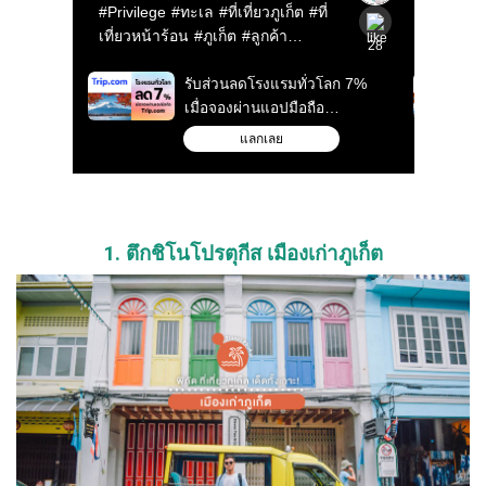
1. ตึกชิโนโปรตุกีส เมืองเก่าภูเก็ต