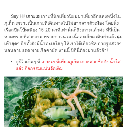
Say Hi!
เกาะเฮ
เกาะที่นักเที่ยวนิยมมาเที่ยวอีกแห่งหนึ่งใน
ภูเก็ต เพราะเป็นเกาะที่เดินทางไปไม่ยากจากตัวเมือง โดยนั่ง
เรือสปีดโบ๊ทเพียง 15-20 นาทีเท่านั้นก็ถึงเกาะแล้วค่ะ ที่นี่เป็น
หาดทรายที่สวยงาม ทรายขาวนวล เนื้อละเอียด เดินย่ำแล้วนุ่ม
เท้าสุดๆ อีกทั้งยังมีน้ำทะเลใสๆ ให้เราได้เที่ยวชิล ถ่ายรูปสวยๆ
นอนอาบแดด พายเรือคายัค งานนี้ บิกินี่ต้องมาแล้วจ้า!
ดูรีวิวเต็มๆ ที่
เกาะเฮ ที่เที่ยวภูเก็ต เกาะสวยชื่อดัง น้ำใส
แจ๋ว กิจกรรมแน่นจัดเต็ม