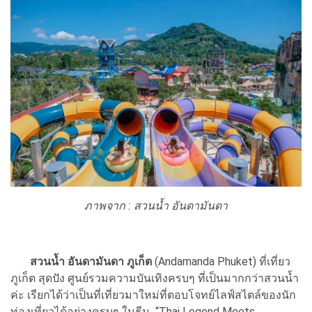
ภาพจาก : สวนน้ำ อันดามันดา
สวนน้ำ อันดามันดา ภูเก็ต
(Andamanda Phuket) ที่เที่ยว
ภูเก็ต สุดปัง ศูนย์รวมความบันเทิงครบๆ ที่เป็นมากกว่าสวนน้ำ
ค่ะ เรียกได้ว่าเป็นที่เที่ยวมาใหม่ที่ตอบโจทย์ไลฟ์สไตล์ของนัก
ท่องเที่ยวได้อย่างครบๆ ในธีม “Thai Legend Meets