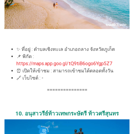
✨ ที่อยู่ : ตำบลเชิงทะเล อำเภอถลาง จังหวัดภูเก็ต
📌 พิกัด :
https://maps.app.goo.gl/tQ9tiB6ogo6Ygp5Z7
⏰ เปิดให้เข้าชม : สามารถเข้าชมได้ตลอดทั้งวัน
🔗 เว็บไซต์ : -
===============
10. อนุสาวรีย์ท้าวเทพกระษัตรี ท้าวศรีสุนทร