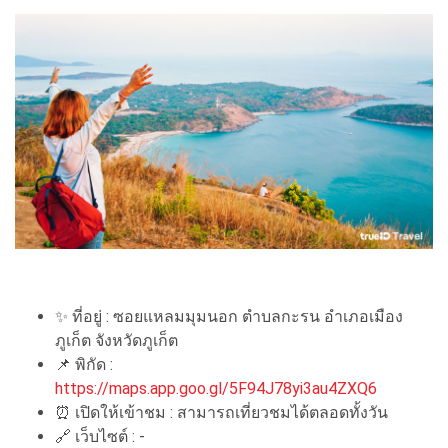
✨ ที่อยู่ : ซอยแหลมมุมนอก ตำบลกะรน อำเภอเมือง
ภูเก็ต จังหวัดภูเก็ต
📌 พิกัด :
https://maps.app.goo.gl/5F94J78yi3au4ZXQ6
⏰ เปิดให้เข้าชม : สามารถเที่ยวชมได้ตลอดทั้งวัน
🔗 เว็บไซต์ : -