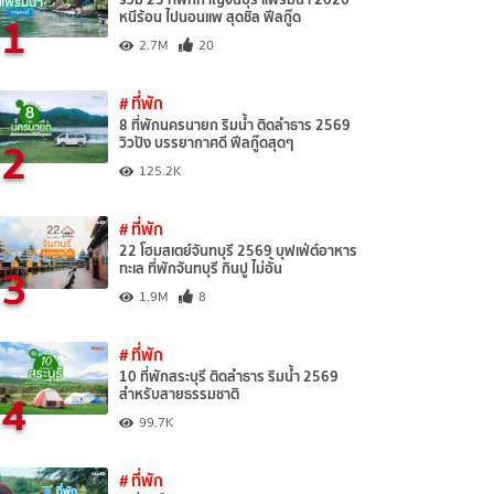
1
หนีร้อน ไปนอนแพ สุดชิล ฟีลกู๊ด
2.7M
20
# ที่พัก
8 ที่พักนครนายก ริมน้ำ ติดลำธาร 2569
2
วิวปัง บรรยากาศดี ฟีลกู๊ดสุดๆ
125.2K
# ที่พัก
22 โฮมสเตย์จันทบุรี 2569 บุฟเฟ่ต์อาหาร
3
ทะเล ที่พักจันทบุรี กินปู ไม่อั้น
1.9M
8
# ที่พัก
10 ที่พักสระบุรี ติดลำธาร ริมน้ำ 2569
4
สำหรับสายธรรมชาติ
99.7K
# ที่พัก