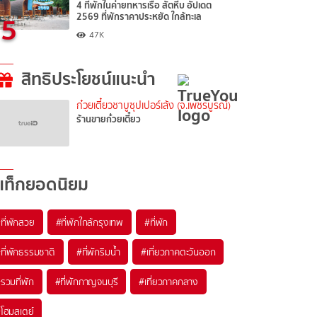
4 ที่พักในค่ายทหารเรือ สัตหีบ อัปเดต
5
2569 ที่พักราคาประหยัด ใกล้ทะเล
47K
สิทธิประโยชน์แนะนำ
ก๋วยเตี๋ยวชาบูซุปเปอร์เล้ง (จ.เพชรบูรณ์)
ร้านขายก๋วยเตี๋ยว
แท็กยอดนิยม
ที่พักสวย
#ที่พักใกล้กรุงเทพ
#ที่พัก
ที่พักธรรมชาติ
#ที่พักริมน้ำ
#เที่ยวภาคตะวันออก
รวมที่พัก
#ที่พักกาญจนบุรี
#เที่ยวภาคกลาง
โฮมสเตย์