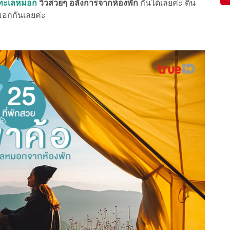
ิวทะเลหมอก
วิวสวยๆ อลังการจากห้องพัก
กันได้เลยค่ะ ตื่น
มอกกันเลยค่ะ