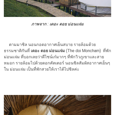
ภาพจาก :
เดอะ ดอย ม่อนแจ่ม
ตามมาชิล นอนกอดอากาศเย็นสบาย รายล้อมด้วย
ธรรมชาติกันที่
เดอะ ดอย ม่อนแจ่ม
(The doi Moncham) ที่พัก
ม่อนแจ่ม ที่บอกเลยว่าดีไซน์เก๋มากๆ ที่พักวิวภูเขาและสาย
หมอก รายล้อมไปด้วยดอกคัตเตอร์ นอนชิลสัมผัสอากาศเย็นๆ
ใน ม่อนแจ่ม เป็นที่พักสวยให้เราได้ไปชิลค่ะ