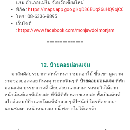
แรม อำเภอแม่ริม จังหวัดเชียงใหม่
พิกัด :
https://maps.app.goo.gl/qD36BUq26uHQ9ojC6
โทร : 08-6336-8895
เว็บไซต์
:
https://www.facebook.com/monjawdoi.monjam
==============
12. ป๋ายดอยม่อนแจ่ม
มาสัมผัสบรรยากาศหน้าหนาว ชมดอกไม้ ขึ้นเขา ดูความ
งามของยอดดอย กินหมูกระทะฟินๆ ที่
ป๋ายดอยม่อนแจ่ม
ที่พัก
ม่อนแจ่ม บรรยากาศดี เงียบสงบ และสามารถชมวิวได้จาก
หน้าเต็นท์เลยทีเดียวค่ะ ที่นี่มีที่พักหลายแบบค่ะ ทั้งเป็นเต็นท์
สไตล์แคมป์ปิ้ง และโดมที่พักสวยๆ ดีไซน์เก๋ ใครที่อยากมา
นอนชมดาวหน้าหนาวแบบนี้ พลาดไม่ได้เลยจ้า