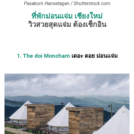
Pasakorn Hansetagan / Shutterstock.com
ที่พักม่อนแจ่ม เชียงใหม่
วิวสวยสุดแจ่ม ต้องเช็กอิน
1. The doi Moncham
เดอะ ดอย ม่อนแจ่ม