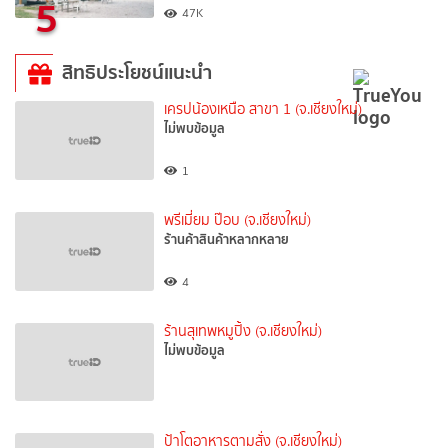
5
47K
สิทธิประโยชน์แนะนำ
เครปน้องเหนือ สาขา 1 (จ.เชียงใหม่)
ไม่พบข้อมูล
1
พรีเมี่ยม ป๊อบ (จ.เชียงใหม่)
ร้านค้าสินค้าหลากหลาย
4
ร้านสุเทพหมูปิ้ง (จ.เชียงใหม่)
ไม่พบข้อมูล
ป้าโตอาหารตามสั่ง (จ.เชียงใหม่)