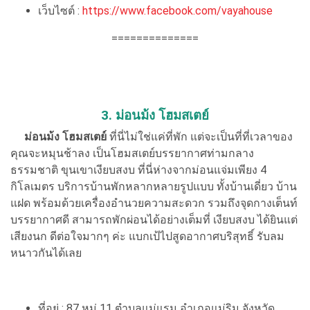
เว็บไซต์ :
https://www.facebook.com/vayahouse
==============
3. ม่อนม้ง โฮมสเตย์
ม่อนม้ง โฮมสเตย์
ที่นี่ไม่ใช่แค่ที่พัก แต่จะเป็นที่ที่เวลาของ
คุณจะหมุนช้าลง เป็นโฮมสเตย์บรรยากาศท่ามกลาง
ธรรมชาติ ขุนเขาเงียบสงบ ที่นี่ห่างจากม่อนแจ่มเพียง 4
กิโลเมตร บริการบ้านพักหลากหลายรูปแบบ ทั้งบ้านเดี่ยว บ้าน
แฝด พร้อมด้วยเครื่องอำนวยความสะดวก รวมถึงจุดกางเต็นท์
บรรยากาศดี สามารถพักผ่อนได้อย่างเต็มที่ เงียบสงบ ได้ยินแต่
เสียงนก ดีต่อใจมากๆ ค่ะ แบกเป้ไปสูดอากาศบริสุทธิ์ รับลม
หนาวกันได้เลย
ที่อยู่ : 87 หมู่ 11 ตำบลแม่แรม อำเภอแม่ริม จังหวัด