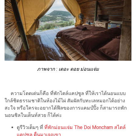
ภาพจาก :
เดอะ ดอย ม่อนแจ่ม
ความโดดเด่นก็คือ ที่พักไตล์แคปซูล ที่ให้เราได้นอนแบบ
ใกล้ชิดธรรมชาติในห้องไม้ไผ่ สัมผัสกับทะเลหมอกได้อย่าง
สะใจ หรือใครจะอยากได้ฟีลของการแคมป์ปิ้ง ก็สามารถพัก
นอนชิลในเต็นท์สวย ก็ได้ค่ะ
ดูรีวิวเต็มๆ ที่
ที่พักม่อนแจ่ม The Doi Moncham สไตล์
แคปซูล ตื่นมาเจอเขา