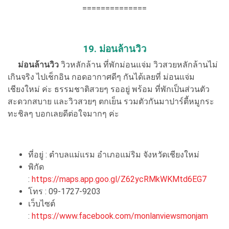
==============
19. ม่อนล้านวิว
ม่อนล้านวิว
วิวหลักล้าน ที่พักม่อนแจ่ม วิวสวยหลักล้านไม่
เกินจริง ไปเช็กอิน กอดอากาศดีๆ กันได้เลยที่ ม่อนแจ่ม
เชียงใหม่ ค่ะ ธรรมชาติสวยๆ รออยู่ พร้อม ที่พักเป็นส่วนตัว
สะดวกสบาย และวิวสวยๆ ตกเย็น รวมตัวกันมาปาร์ตี้หมูกระ
ทะชิลๆ บอกเลยดีต่อใจมากๆ ค่ะ
ที่อยู่ : ตำบลแม่แรม อำเภอแม่ริม จังหวัดเชียงใหม่
พิกัด
:
https://maps.app.goo.gl/Z62ycRMkWKMtd6EG7
โทร : 09-1727-9203
เว็บไซต์
:
https://www.facebook.com/monlanviewsmonjam