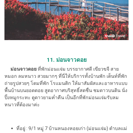
11. ม่อนจาวดอย
ม่อนจาวดอย
ที่พักม่อนแจ่ม บรรยากาศดี เขียวขจี สาย
หมอก ลมหนาว สวยมากๆ ที่นี่ให้บริการทั้งบ้านพัก เต็นท์ที่พัก
ถ่ายรูปสวยๆ โดมที่พัก โรแมนติก ให้มาสัมผัสและอาหารแบบ
พื้นบ้านบนยอดดอย สูดอากาศบริสุทธิ์สดชื่น ชมดาวบนดิน นั่ง
ปิ้งหมูกระทะ ดูดาวยามค่ำคืน เป็นอีกที่พักม่อนแจ่มรับลม
หนาวที่ต้องมาค่ะ
ที่อยู่ : 9/1 หมู่ 7 บ้านหนองหอยเก่า (ม่อนแจ่ม) ตำบลแม่