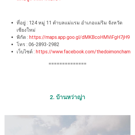
ที่อยู่ : 124 หมู่ 11 ตำบลแม่แรม อำเภอแม่ริม จังหวัด
เชียงใหม่
พิกัด :
https://maps.app.goo.gl/dMKBcoHMViFgH7jH9
โทร : 06-2893-2982
เว็บไซต์ :
https://www.facebook.com/thedoimoncham
==============
2. บ้านหว่าญ่า