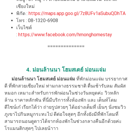
เชียงใหม่
พิกัด :
https://maps.app.goo.gl/7z8UFv1aSubuQDhTA
โทร : 08-1320-6908
เว็บไซต์
:
https://www.facebook.com/hmonghomestay
==============
4. ม่อนล้านนา โฮมสเตย์ ม่อนแจ่ม
ม่อนล้านนา โฮมสเตย์ ม่อนแจ่ม
ที่พักม่อนแจ่ม บรรยากาศ
ดี ที่พักสวยเชียงใหม่ ท่ามกลางธรรมชาติ ตื่นเช้ารับลม สัมผัส
หมอก เหมาะสำหรับการพักผ่อนในช่วงวันหยุดค่ะ วิวหลัก
ล้าน ราคาหลักพัน ที่นี่มีบริการทั้งห้องพัก และ เต็นท์โดม
ดีไซน์เก๋ เรียกได้ว่า ถ่ายรูปสวยๆ ได้อย่างเต็มที่ เย็นๆ นั่งชมวิว
ภูเขาไปกินหมูกระทะไป ดีต่อใจสุดๆ อีกทั้งยังมีที่พักโดมที่
สามารถนอนดูดาวได้จากห้องพักในช่วงกลางคืนอีกด้วยค่ะ
โรแมนติกสุดๆ ไปเลยน้าาา