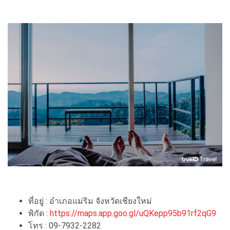
ที่อยู่ : อำเภอแม่ริม จังหวัดเชียงใหม่
พิกัด :
https://maps.app.goo.gl/uQKepp95b91rf2qG9
โทร : 09-7932-2282