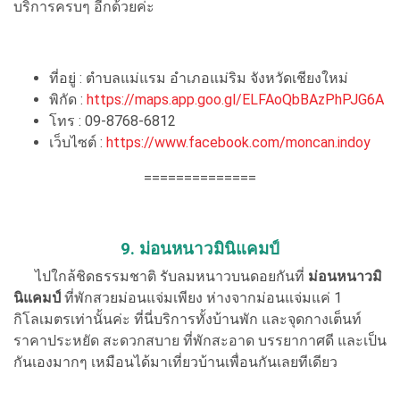
บริการครบๆ อีกด้วยค่ะ
ที่อยู่ : ตำบลแม่แรม อำเภอแม่ริม จังหวัดเชียงใหม่
พิกัด :
https://maps.app.goo.gl/ELFAoQbBAzPhPJG6A
โทร : 09-8768-6812
เว็บไซต์ :
https://www.facebook.com/moncan.indoy
==============
9. ม่อนหนาวมินิแคมป์
ไปใกล้ชิดธรรมชาติ รับลมหนาวบนดอยกันที่
ม่อนหนาวมิ
นิแคมป์
ที่พักสวยม่อนแจ่มเพียง ห่างจากม่อนแจ่มแค่ 1
กิโลเมตรเท่านั้นค่ะ ที่นี่บริการทั้งบ้านพัก และจุดกางเต็นท์
ราคาประหยัด สะดวกสบาย ที่พักสะอาด บรรยากาศดี และเป็น
กันเองมากๆ เหมือนได้มาเที่ยวบ้านเพื่อนกันเลยทีเดียว