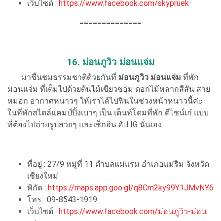
เว็บไซต์ :
https://www.facebook.com/skypruek
==============
16. ม่อนภูวิว ม่อนแจ่ม
มาชื่นชมธรรมชาติด้วยกันที่
ม่อนภูวิว ม่อนแจ่ม
ที่พัก
ม่อนแจ่ม ที่เต็มไปด้วยต้นไม้เขียวชอุ่ม ดอกไม้หลากสีสัน สาย
หมอก อากาศหนาวๆ ให้เราได้ไปฟินในช่วงหน้าหนาวนี้ค่ะ
ในที่พักสไตล์แคมป์ปิ้งเบาๆ เป็น เต็นท์โดมที่พัก ดีไซน์เก๋ แบบ
ที่ต้องไปถ่ายรูปสวยๆ และเช็กอิน อัป IG นั่นเอง
ที่อยู่ : 27/9 หมู่ที่ 11 ตำบลแม่แรม อำเภอแม่ริม จังหวัด
เชียงใหม่
พิกัด :
https://maps.app.goo.gl/q8Cm2ky99Y1JMvNY6
โทร : 09-8543-1919
เว็บไซต์ :
https://www.facebook.com/ม่อนภูวิว-ม่อน