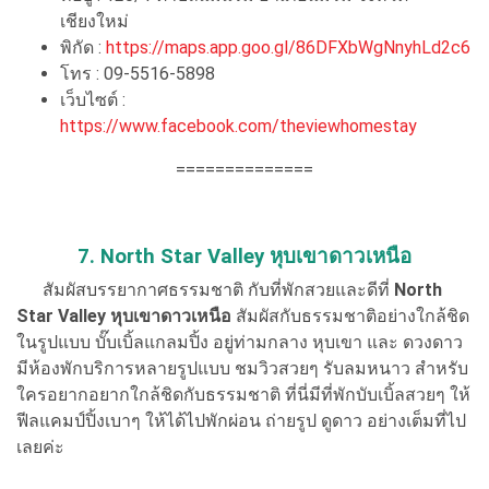
เชียงใหม่
พิกัด :
https://maps.app.goo.gl/86DFXbWgNnyhLd2c6
โทร : 09-5516-5898
เว็บไซต์ :
https://www.facebook.com/theviewhomestay
==============
7. North Star Valley หุบเขาดาวเหนือ
สัมผัสบรรยากาศธรรมชาติ กับที่พักสวยและดีที่
North
Star Valley หุบเขาดาวเหนือ
สัมผัสกับธรรมชาติอย่างใกล้ชิด
ในรูปแบบ บั๊บเบิ้ลแกลมปิ้ง อยู่ท่ามกลาง หุบเขา และ ดวงดาว
มีห้องพักบริการหลายรูปแบบ ชมวิวสวยๆ รับลมหนาว สำหรับ
ใครอยากอยากใกล้ชิดกับธรรมชาติ ที่นี่มีที่พักบับเบิ้ลสวยๆ ให้
ฟีลแคมป์ปิ้งเบาๆ ให้ได้ไปพักผ่อน ถ่ายรูป ดูดาว อย่างเต็มที่ไป
เลยค่ะ