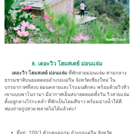
6. เดอะวิว โฮมสเตย์ ม่อนแจ่ม
เดอะวิว โฮมสเตย์ ม่อนแจ่ม
ที่พักสวยม่อนแจ่ม ท่ามกลาง
ธรรมชาติบนยอดดอยอำเภอแม่ริม จังหวัดเชียงใหม่ ใน
บรรยากาศที่สงบ ผ่อนคลายและโรแมนติกค่ะ พร้อมด้วยวิวทิว
เขาแบบพาโนรามา มีอากาศเย็นสบายตลอดทั้งวัน วิวสวยแจ่ม
ตั้งอยู่กลางไร่กะหล่ำ ที่พักเป็นโดมสีขาว พร้อมอ่างน้ำให้ตี
ฟองถ่ายรูปสวย พลาดไม่ได้แล้วค่ะ!
ที่อยู่ : 120/1 ตำบลแม่แรม อำเภอแม่ริม จังหวัด