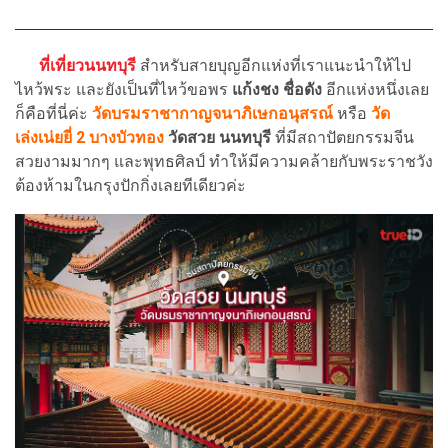
ที่เที่ยวนนทบุรี
สำหรับสายบุญอีกแห่งที่เราแนะนำให้ไป
ไหว้พระ และยังเป็นที่ไหว้ขอพร
แก้งชง ชื่อดัง
อีกแห่งหนึ่งเลย
ก็คือที่นี่ค่ะ
วัดบรมราชากาญจนาภิเษกอนุสรณ์
หรือ
วัด
เล่งเน่ยยี่ 2 บางบัวทอง
วัดสวย นนทบุรี
ที่มีสถาปัตยกรรมจีน
สวยงามมากๆ และพุทธศิลป์ ทำให้มีความคล้ายกับพระราชวัง
ต้องห้ามในกรุงปักกิ่งเลยทีเดียวค่ะ