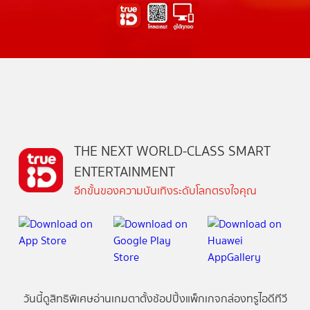
THE NEXT WORLD-CLASS SMART
ENTERTAINMENT
อีกขั้นของความบันเทิงระดับโลกตรงใจคุณ
วันนี้
ดู
สิทธิพิเศษ
อ่าน
เกม
ตาตั้ง
ช้อปปิ้ง
แพ็กเกจ
กล่องทรูไอดีทีวี