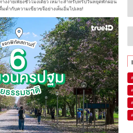
ินทางง่ายเพียงชั่วโมงเดียว เหมาะสำหรับทริปวันหยุดพักผ่อน
ดื่มด่ำกับความเขียวขจีอย่างเต็มอิ่มไปเลย!
#
#
#
#