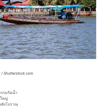
/ Shutterstock.com
รกรรมริมน้ำ
นใหญ่
าวตังโบราณ