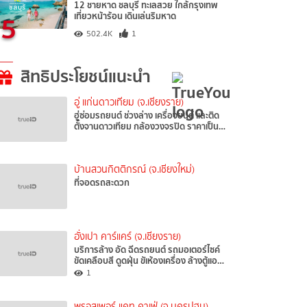
12 ชายหาด ชลบุรี ทะเลสวย ใกล้กรุงเทพ
5
เที่ยวหน้าร้อน เดินเล่นริมหาด
502.4K
1
สิทธิประโยชน์แนะนำ
อู่ แก่นดาวเทียม (จ.เชียงราย)
ฮู่ซ่อมรถยนต์ ช่วงล่าง เครื่องยนต์ และติด
ตั้งจานดาวเทียม กล้องวงจรปิด ราคาเป็น…
บ้านสวนกิตติกรณ์ (จ.เชียงใหม่)
ที่จอดรถสะดวก
อั่งเปา คาร์แคร์ (จ.เชียงราย)
บริการล้าง อัด ฉีดรถยนต์ รถมอเตอร์ไซค์
ขัดเคลือบสี ดูดฝุ่น ขัเห้องเครื่อง ล้างตู้แอ…
1
พรอสเพอร์ แคท คาเฟ่ (จ.นครปฐม)