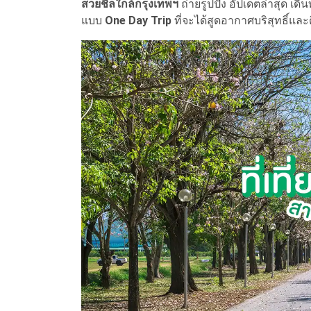
สวยชิลใกล้กรุงเทพฯ
ถ่ายรูปปัง อัปเดตล่าสุด เด
แบบ
One Day Trip
ที่จะได้สูดอากาศบริสุทธิ์และ