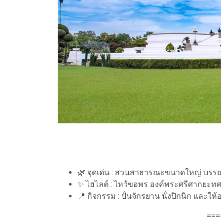
🌿 จุดเด่น : สวนสาธารณะขนาดใหญ่ บรรยา
✨ ไฮไลต์ : ไหว้ขอพร องค์พระศรีศากย
📍 กิจกรรม : ปั่นจักรยาน นั่งปิกนิก และใ
===