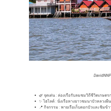
DavidNNP 
🌿 จุดเด่น : ล่องเรือรับลมชมวิถีชีวิตเกษต
✨ ไฮไลต์ : นั่งเรือหางยาวชมนาบัวหลวงผื
📍 กิจกรรม : พายเรือเก็บดอกบัวและชิมข้