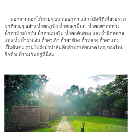
นอกจากดอกไม้สวยๆ บน ดอยภูคา แล้ว ก็ยังมีที่เที่ยวธรรม
ชาติสวยๆ อย่าง น้ำตกภูฟ้า น้ำตกผาขี้นก น้ำตกตาดหลวง
น้ำตกห้วยโกร๋น น้ำตกแม่จริม น้ำตกต้นตอง และถ้ำอีกหลาย
แห่ง ทั้ง ถ้ำผาแง่ม ถ้ำผาเก้า ถ้ำผาฆ้อง ถ้ำหลวง ถ้ำผาแดง
เป็นต้นค่ะ รวมไปถึงป่าปาล์มดึกดำบรรพ์ขนาดใหญ่ของไทย
อีกด้วยที่รวมกันอยู่ที่นี่ค่ะ