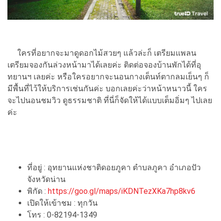
ใครที่อยากจะมาดูดอกไม้สวยๆ แล้วล่ะก็ เตรียมแพลน
เตรียมจองกันล่วงหน้ามาได้เลยค่ะ ติดต่อจองบ้านพักได้ที่อุ
ทยานฯ เลยค่ะ หรือใครอยากจะนอนกางเต็นท์ตากลมเย็นๆ ก็
มีพื้นที่ไว้ให้บริการเช่นกันค่ะ บอกเลยค่ะว่าหน้าหนาวนี้ ใคร
จะไปนอนชมวิว ดูธรรมชาติ ที่นี่ก็จัดให้ได้แบบเต็มอิ่มๆ ไปเลย
ค่ะ
ที่อยู่ : อุทยานแห่งชาติดอยภูคา ตำบลภูคา อำเภอปัว
จังหวัดน่าน
พิกัด :
https://goo.gl/maps/iKDNTezXKa7hp8kv6
เปิดให้เข้าชม : ทุกวัน
โทร : 0-82194-1349