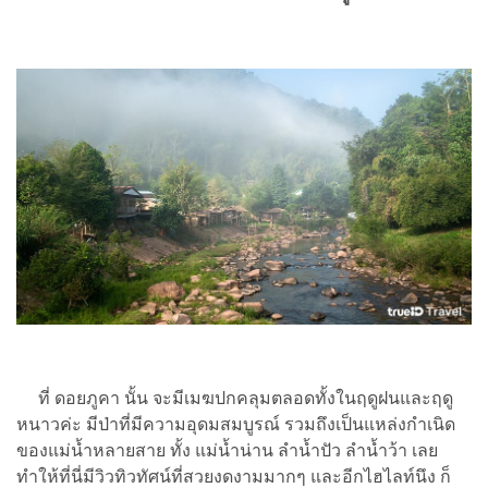
ที่ ดอยภูคา นั้น จะมีเมฆปกคลุมตลอดทั้งในฤดูฝนและฤดู
หนาวค่ะ มีป่าที่มีความอุดมสมบูรณ์ รวมถึงเป็นแหล่งกำเนิด
ของแม่น้ำหลายสาย ทั้ง แม่น้ำน่าน ลำน้ำปัว ลำน้ำว้า เลย
ทำให้ที่นี่มีวิวทิวทัศน์ที่สวยงดงามมากๆ และอีกไฮไลท์นึง ก็