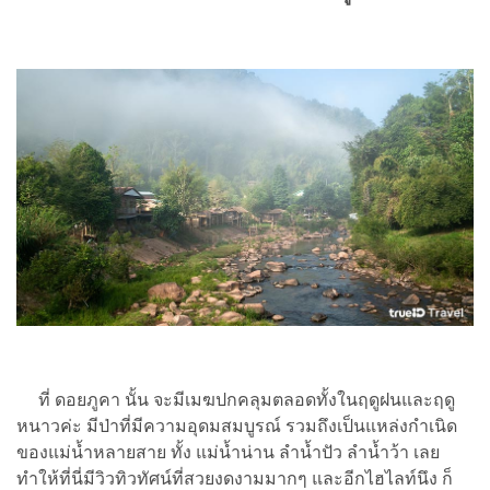
ที่ ดอยภูคา นั้น จะมีเมฆปกคลุมตลอดทั้งในฤดูฝนและฤดู
หนาวค่ะ มีป่าที่มีความอุดมสมบูรณ์ รวมถึงเป็นแหล่งกำเนิด
ของแม่น้ำหลายสาย ทั้ง แม่น้ำน่าน ลำน้ำปัว ลำน้ำว้า เลย
ทำให้ที่นี่มีวิวทิวทัศน์ที่สวยงดงามมากๆ และอีกไฮไลท์นึง ก็