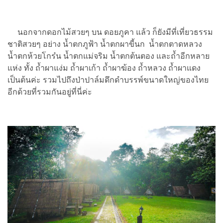
นอกจากดอกไม้สวยๆ บน ดอยภูคา แล้ว ก็ยังมีที่เที่ยวธรรม
ชาติสวยๆ อย่าง น้ำตกภูฟ้า น้ำตกผาขี้นก น้ำตกตาดหลวง
น้ำตกห้วยโกร๋น น้ำตกแม่จริม น้ำตกต้นตอง และถ้ำอีกหลาย
แห่ง ทั้ง ถ้ำผาแง่ม ถ้ำผาเก้า ถ้ำผาฆ้อง ถ้ำหลวง ถ้ำผาแดง
เป็นต้นค่ะ รวมไปถึงป่าปาล์มดึกดำบรรพ์ขนาดใหญ่ของไทย
อีกด้วยที่รวมกันอยู่ที่นี่ค่ะ