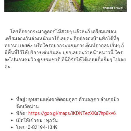
ใครที่อยากจะมาดูดอกไม้สวยๆ แล้วล่ะก็ เตรียมแพลน
เตรียมจองกันล่วงหน้ามาได้เลยค่ะ ติดต่อจองบ้านพักได้ที่อุ
ทยานฯ เลยค่ะ หรือใครอยากจะนอนกางเต็นท์ตากลมเย็นๆ ก็
มีพื้นที่ไว้ให้บริการเช่นกันค่ะ บอกเลยค่ะว่าหน้าหนาวนี้ ใคร
จะไปนอนชมวิว ดูธรรมชาติ ที่นี่ก็จัดให้ได้แบบเต็มอิ่มๆ ไปเลย
ค่ะ
ที่อยู่ : อุทยานแห่งชาติดอยภูคา ตำบลภูคา อำเภอปัว
จังหวัดน่าน
พิกัด :
https://goo.gl/maps/iKDNTezXKa7hp8kv6
เปิดให้เข้าชม : ทุกวัน
โทร : 0-82194-1349