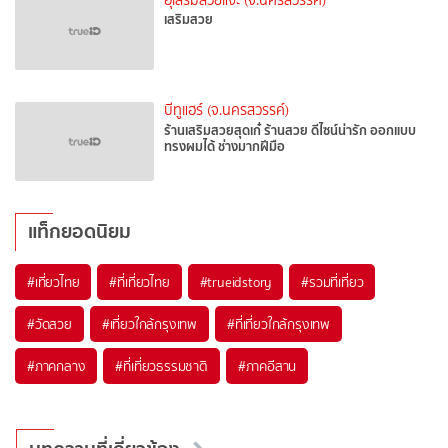
อุ๊เสริมสวยแง๊ะ (จ.นครสวรรค์)
เสริมสวย
บีทูแฮร์ (จ.นครสวรรค์)
ร้านเสริมสวย​สุดเก๋​ ร้านสวย​ ดีไซน์​น่ารัก​ ออกแบบ
ทรงผมได้​ ช่างมากฝีมือ​
แท็กยอดนิยม
#เที่ยวไทย
#ที่เที่ยวไทย
#trueidstory
#รวมที่เที่ยว
#วัดสวย
#เที่ยวใกล้กรุงเทพ
#ที่เที่ยวใกล้กรุงเทพ
#ภาคกลาง
#ที่เที่ยวธรรมชาติ
#ภาคอีสาน