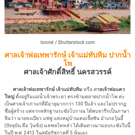
tonink / Shutterstock.com
ศาลเจ้าพ่อเทพารักษ์ เจ้าแม่ทับทิม ปากน้ำ
โพ
ศาลเจ้าศักดิ์สิทธิ์ นครสวรรค์
ศาลเจ้าพ่อเทพารักษ์ เจ้าแม่ทับทิม
หรือ ศ
าลเจ้าพ่อแคว
ใหญ่
ตั้งอยู่ริมแม่น้ำเจ้าพระยา ตรงข้ามตลาดปากน้ำโพ ค่ะ
เป็นศาลเจ้าเก่าแก่ที่มีอายุมากกว่า 130 ปีแล้ว และไม่ปรากฏ
ชื่อผู้สร้าง แต่จากหลักฐานระฆังโบราณ ได้พบจารึกเป็นภาษา
จีนว่า นายหงเปียว แซ่พู่ แห่งหมู่บ้านเคอเจี้ยซัน อำเภอวุ้นอี้
(ปัจจุบัน คือ วุ้นซ้ง) มลฑลไหหลำ ได้เดินทางมามอบระฆังใบนี้
ในปี พ.ศ. 2413 ในสมัยรัชกาลที่ 5 นั่นเอง