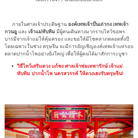
ภายในศาลเจ้าประดิษฐาน
องค์เทพเจ้าบ๊นเถ่ากง เทพเจ้า
กวนอู
และ
เจ้าแม่ทับทิม
มีผู้คนเดินทางมากราบไหว้ขอพร
บารมีจากเจ้าแม่ให้คุ้มครอง และขอให้มีโชคลาภตลอดทั้งปี
โดยเฉพาะในช่วง ตรุษจีน จะมีการอัญเชิญองค์เทพเจ้าแห่รอบ
ตลาดปากน้ำโพอย่างยิ่งใหญ่ เพื่อให้ผู้คนได้มาสักการะบูชา
วิธีไหว้เสริมดวง แก้ชง ศาลเจ้าพ่อเทพารักษ์ เจ้าแม่
ทับทิม ปากน้ำโพ นครสวรรค์ ให้ดวงเฮงรับตรุษจีน!