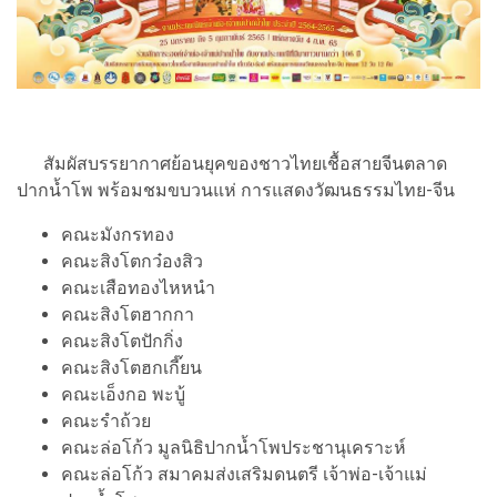
สัมผัสบรรยากาศย้อนยุคของชาวไทยเชื้อสายจีนตลาด
ปากน้ำโพ พร้อมชมขบวนแห่ การแสดงวัฒนธรรมไทย-จีน
คณะมังกรทอง
คณะสิงโตกว๋องสิว
คณะเสือทองไหหนำ
คณะสิงโตฮากกา
คณะสิงโตปักกิ่ง
คณะสิงโตฮกเกี๊ยน
คณะเอ็งกอ พะบู้
คณะรำถ้วย
คณะล่อโก้ว มูลนิธิปากน้ำโพประชานุเคราะห์
คณะล่อโก้ว สมาคมส่งเสริมดนตรี เจ้าพ่อ-เจ้าแม่