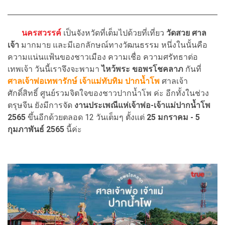
นครสวรรค์
เป็นจังหวัดที่เต็มไปด้วยที่เที่ยว
วัดสวย ศาล
เจ้า
มากมาย และมีเอกลักษณ์ทางวัฒนธรรม หนึ่งในนั้นคือ
ความแน่นแฟ้นของชาวเมือง ความเชื่อ ความศรัทธาต่อ
เทพเจ้า วันนี้เราจึงจะพามา
ไหว้พระ ขอพรโชคลาภ
กันที่
ศาลเจ้าพ่อเทพารักษ์ เจ้าแม่ทับทิม ปากน้ำโพ
ศาลเจ้า
ศักดิ์สิทธิ์ ศูนย์รวมจิตใจของชาวปากน้ำโพ ค่ะ อีกทั้งในช่วง
ตรุษจีน ยังมีการจัด
งานประเพณีแห่เจ้าพ่อ-เจ้าแม่ปากน้ำโพ
2565
ขึ้นอีกด้วยตลอด 12 วันเต็มๆ ตั้งแต่
25 มกราคม - 5
กุมภาพันธ์ 2565
นี้ค่ะ