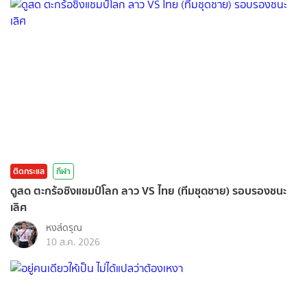
ติดกระแส
กีฬา
ดูสด ตะกร้อชิงแชมป์โลก ลาว VS ไทย (ทีมชุดชาย) รอบรองชนะ
เลิศ
หงส์ดรุณ
10 ส.ค. 2026