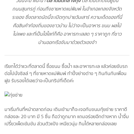
ตลาดนัดกลางทุ่ง
วันนี้จะมาแนะนำ
ตลาดนัดที่ตั้งอยู่บน
ถนนสุนทรภู่ ก่อนถึงชายหาดแม่พิมพ์ ในอำเภอแกลงจังหวัด
ระยอง ซึ่งตลาดนัดนี้จะเปิดทุกบ่ายวันเสาร์ ความเด็ดของที่นี่
คือสินค้าท้องถิ่นของชาวบ้าน ไม่ว่าจะเป็นอาหาร ขนม ผลไม้
ไม่แพง และที่เป็นไฮไลท์ก็คือ อาหารทะเลสด ๆ ราคาถูก ที่ชาว
บ้านออกเรือจับมาด้วยตัวเองจ้า
เรียกได้ว่าแวะที่ตลาดนี้ ซื้อขนม ซื้อน้ำ และอาหารทะเล แล้วค่อยขับรถ
ต่อไปนั่งชิลล์ ๆ ที่ชายหาดแม่พิมพ์ ทำปิ้งย่างต่าง ๆ กินกันกับเพื่อน
ฝูง รับรองได้เลยว่าจะเป็นทริปที่เด็ดค่ะ
มาเริ่มกันที่หน้าตลาดก่อน เดินเข้ามาก็จะเจอกับขนมกุ้ยช่าย ราคาดี
กล่องละ 20 บาท มี 5 ชิ้น ถือว่าถูกมาก แถมอร่อยอีกต่างหาก น้ำจิ้ม
เปรี้ยวเผ็ดเข้มข้น ส่วนตัวแป้ง เหนียวนุ่ม กินได้หลายกล่องเลย