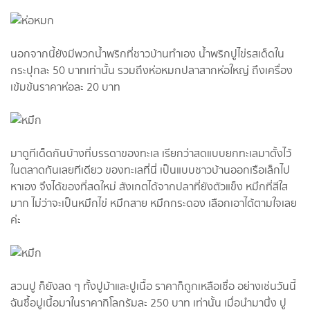
นอกจากนี้ยังมีพวกน้ำพริกที่ชาวบ้านทำเอง น้ำพริกปูไข่รสเด็ดใน
กระปุกละ 50 บาทเท่านั้น รวมถึงห่อหมกปลาสากห่อใหญ่ ถึงเครื่อง
เข้มข้นราคาห่อละ 20 บาท
มาดูทีเด็ดกันบ้างที่บรรดาของทะเล เรียกว่าสดแบบยกทะเลมาตั้งไว้
ในตลาดกันเลยทีเดียว ของทะเลที่นี่ เป็นแบบชาวบ้านออกเรือเล็กไป
หาเอง จึงได้ของที่สดใหม่ สังเกตได้จากปลาที่ยังตัวแข็ง หมึกที่สีใส
มาก ไม่ว่าจะเป็นหมึกไข่ หมึกสาย หมึกกระดอง เลือกเอาได้ตามใจเลย
ค่ะ
สวนปู ก็ยังสด ๆ ทั้งปูม้าและปูเนื้อ ราคาก็ถูกเหลือเชื่อ อย่างเช่นวันนี้
ฉันซื้อปูเนื้อมาในราคากิโลกรัมละ 250 บาท เท่านั้น เมื่อนำมานึ่ง ปู