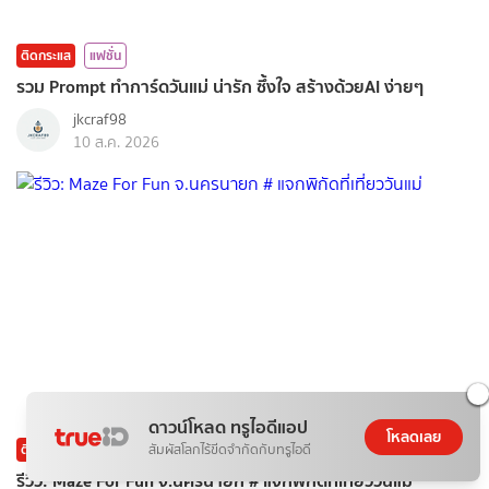
ติดกระแส
แฟชั่น
รวม Prompt ทำการ์ดวันแม่ น่ารัก ซึ้งใจ สร้างด้วยAI ง่ายๆ
jkcraf98
10 ส.ค. 2026
ดาวน์โหลด ทรูไอดีแอป
โหลดเลย
ติดกระแส
ท่องเที่ยว
สัมผัสโลกไร้ขีดจำกัดกับทรูไอดี
รีวิว: Maze For Fun จ.นครนายก # แจกพิกัดที่เที่ยววันแม่