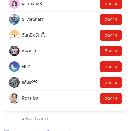
iamnan23
ติดตาม
SilverShark
ติดตาม
วันหนึ่งวันนั้น
ติดตาม
หงส์ดรุณ
ติดตาม
ฝันดี
ติดตาม
แอ๊ะแอ๋🤪
ติดตาม
Pchalisa
ติดตาม
Advertisement