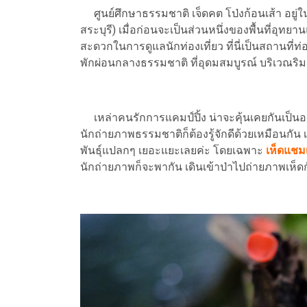
ศูนย์ศึกษาธรรมชาติ เจ็ดคต โป่งก้อนเส้า อยู่ใน
สระบุรี) เมื่อก่อนจะเป็นส่วนหนึ่งของพื้นที่อุ
สะดวกในการดูแลนักท่องเที่ยว ที่นี่เป็นสถานที่
พักผ่อนกลางธรรมชาติ ที่อุดมสมบูรณ์ บริเวณริมอ่
เหล่าคนรักการแคมป์ปิ้ง น่าจะคุ้นเคยกันเป็นอ
นักถ่ายภาพธรรมชาติก็ต้องรู้จักดีด้วยเหมือนกัน
พันธุ์แปลกๆ เยอะแยะเลยค่ะ โดยเฉพาะ
เห็ดแช
นักถ่ายภาพก็จะพากัน เดินเข้าป่าไปถ่ายภาพเห็ดก