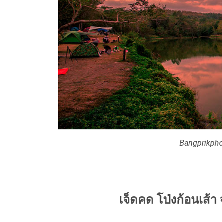
Bangprikpho
เจ็ดคด โป่งก้อนเส้า