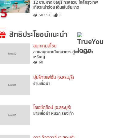
12 ชายหาด ชลบุรี ทะเลสวย ใกล้กรุงเทพ
5
เที่ยวหน้าร้อน เดินเล่นริมหาด
502.5K
1
สิทธิประโยชน์แนะนำ
สนุกเกมส์โซน
สวนสนุกและนันทนาการ ตู้เกมส์หยอด
เหรียญ
60
ปุยฝ้ายแฟชั่น (จ.สระบุรี)
ร้านเสื้อผ้า
โอเอซีดช๊อป (จ.สระบุรี)
ขายเสื้อผ้า หมวก รองเท้า
ดาว ล๊อตตาลี่ (จ.สระบุรี)