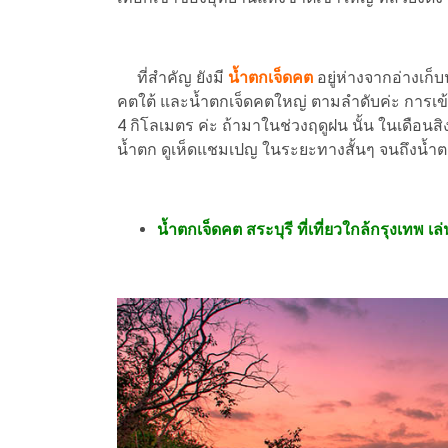
ที่สำคัญ ยังมี
น้ำตกเจ็ดคต
อยู่ห่างจากอ่างเก็บ
คตใต้ และน้ำตกเจ็ดคตใหญ่ ตามลำดับค่ะ การเข้
4 กิโลเมตร ค่ะ ถ้ามาในช่วงฤดูฝน นั้น ในเดือ
น้ำตก ดูเห็ดแชมเปญ ในระยะทางสั้นๆ จนถึงน้ำตกเ
น้ำตกเจ็ดคต สระบุรี ที่เที่ยวใกล้กรุงเทพ 