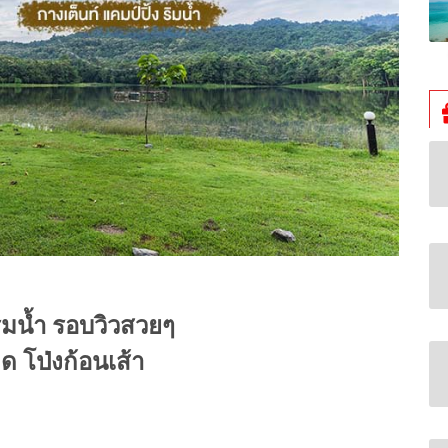
ริมน้ำ รอบวิวสวยๆ
ดคด โป่งก้อน
เส้า