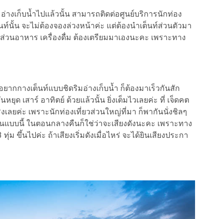
่างเก็บน้ำไปแล้วนั้น สามารถติดต่อศูนย์บริการนักท่อง
นท์นั้น จะไม่ต้องจองล่วงหน้าค่ะ แต่ต้องนำเต็นท์ส่วนตัวมา
ค่ะ ส่วนอาหาร เครื่องดื่ม ต้องเตรียมมาเองนะคะ เพราะทาง
อยากกางเต็นท์แบบชิดริมอ่างเก็บน้ำ ก็ต้องมาเร็วกันสัก
หยุด เสาร์ อาทิตย์ ด้วยแล้วนั้น ยิ่งเต็มไวเลยค่ะ ที่ เจ็ดคต
ริงเลยค่ะ เพราะนักท่องเที่ยวส่วนใหญ่ที่มา ก็พากันนั่งชิลๆ
ห็นแบบนี้ ในตอนกลางคืนก็ใช่ว่าจะเสียงดังนะคะ เพราะทาง
ทุ่ม ขึ้นไปค่ะ ถ้าเสียงเริ่มดังเมื่อไหร่ จะได้ยินเสียงประกา