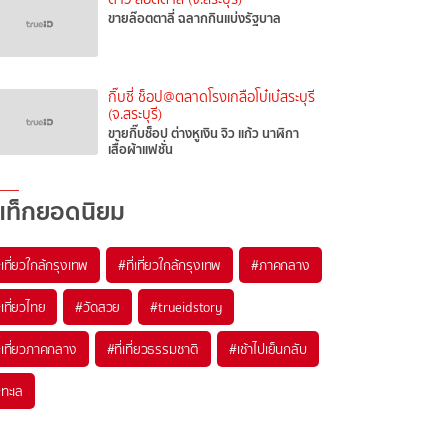
ขายล๊อตตาลี่ ฉลากกินแบ่งรัฐบาล
กิ๊บซี่ ช็อป@ตลาดโรงเกลือโบ๋เบ๋สระบุรี
(จ.สระบุรี)
ขายกิ๊บช็อป ต่างหูเงิน จิว แก้ว นาฬิกา
เสื้อผ้าแฟชั่น
แท็กยอดนิยม
เที่ยวใกล้กรุงเทพ
#ที่เที่ยวใกล้กรุงเทพ
#ภาคกลาง
เที่ยวไทย
#วัดสวย
#trueidstory
เที่ยวภาคกลาง
#ที่เที่ยวธรรมชาติ
#เช้าไปเย็นกลับ
ทะเล