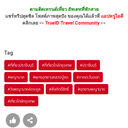
ตามติดเทรนด์เที่ยว อัพเดทที่พักสวย
แชร์ทริปสุดชิล โพสต์ภาพสุดปัง ของคุณได้แล้วที่
แอปทรูไอดี
คลิกเลย
>>
TrueID Travel Community
<<
Tag
#ที่เที่ยวปราจีนบุรี
#ที่เที่ยวใกล้กรุงเทพ
#ปราจีนบุรี
#พญานาค
#พุทธอุทยานหลวงปู่สด
#ภาคตะวันออก
#วังพญานาค4ตระกูล
#สิ่งศักดิ์สิทธิ์
#อุทยานพญานาค
#เที่ยวใกล้กรุงเทพ