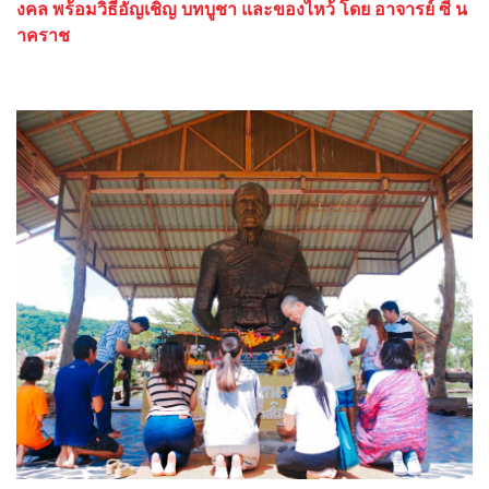
งคล พร้อมวิธีอัญเชิญ บทบูชา และของไหว้ โดย อาจารย์ ซี น
าคราช