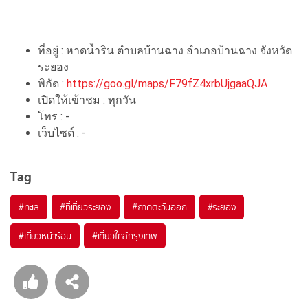
ที่อยู่ : หาดน้ำริน ตำบลบ้านฉาง อำเภอบ้านฉาง จังหวัด
ระยอง
พิกัด :
https://goo.gl/maps/F79fZ4xrbUjgaaQJA
เปิดให้เข้าชม : ทุกวัน
โทร : -
เว็บไซต์ : -
Tag
#ทะเล
#ที่เที่ยวระยอง
#ภาคตะวันออก
#ระยอง
#เที่ยวหน้าร้อน
#เที่ยวใกล้กรุงเทพ