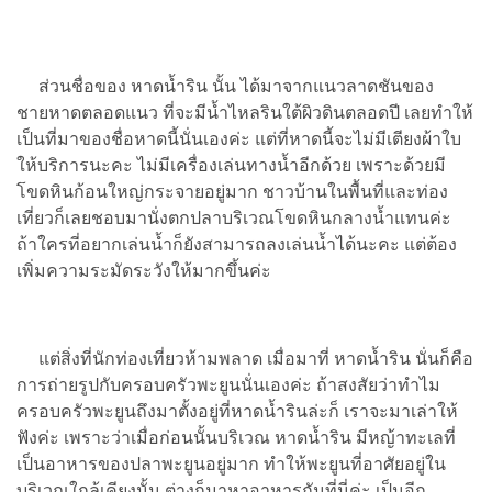
ส่วนชื่อของ หาดน้ำริน นั้น ได้มาจากแนวลาดชันของ
ชายหาดตลอดแนว ที่จะมีน้ำไหลรินใต้ผิวดินตลอดปี เลยทำให้
เป็นที่มาของชื่อหาดนี้นั่นเองค่ะ แต่ที่หาดนี้จะไม่มีเตียงผ้าใบ
ให้บริการนะคะ ไม่มีเครื่องเล่นทางน้ำอีกด้วย เพราะด้วยมี
โขดหินก้อนใหญ่กระจายอยู่มาก ชาวบ้านในพื้นที่และท่อง
เที่ยวก็เลยชอบมานั่งตกปลาบริเวณโขดหินกลางน้ำแทนค่ะ
ถ้าใครที่อยากเล่นน้ำก็ยังสามารถลงเล่นน้ำได้นะคะ แต่ต้อง
เพิ่มความระมัดระวังให้มากขึ้นค่ะ
แต่สิ่งที่นักท่องเที่ยวห้ามพลาด เมื่อมาที่ หาดน้ำริน นั่นก็คือ
การถ่ายรูปกับครอบครัวพะยูนนั่นเองค่ะ ถ้าสงสัยว่าทำไม
ครอบครัวพะยูนถึงมาตั้งอยู่ที่หาดน้ำรินล่ะก็ เราจะมาเล่าให้
ฟังค่ะ เพราะว่าเมื่อก่อนนั้นบริเวณ หาดน้ำริน มีหญ้าทะเลที่
เป็นอาหารของปลาพะยูนอยู่มาก ทำให้พะยูนที่อาศัยอยู่ใน
บริเวณใกล้เคียงนั้น ต่างก็มาหาอาหารกันที่นี่ค่ะ
เป็นอีก