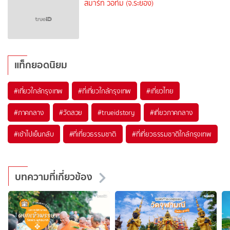
สมาร์ท วอท์ม (จ.ระยอง)
แท็กยอดนิยม
#เที่ยวใกล้กรุงเทพ
#ที่เที่ยวใกล้กรุงเทพ
#เที่ยวไทย
#ภาคกลาง
#วัดสวย
#trueidstory
#เที่ยวภาคกลาง
#เช้าไปเย็นกลับ
#ที่เที่ยวธรรมชาติ
#ที่เที่ยวธรรมชาติใกล้กรุงเทพ
บทความที่เกี่ยวข้อง