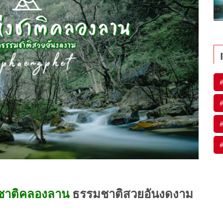
#
#
#
#
งชาติคลองลาน
ธรรมชาติสวยอันงดงาม