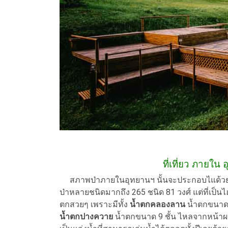
ที่เที่ยว ภายใ
สภาพป่าภายในอุทยานฯ นั้นจะประกอบไแด้วย ป่า
ป่าหลายชนิดมากถึง 265 ชนิด 81 วงศ์ แต่ที่เป็
ตกสวยๆ เพราะมีทั้ง
น้ำตกคลองลาน
น้ำตกขนาดใ
น้ำตกปางควาย
น้ำตกขนาด 9 ชั้น ไหลจากหน้าผ