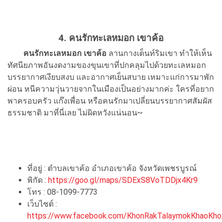
4. คนรักทะเลหมอก เขาค้อ
คนรักทะเลหมอก เขาค้อ
ลานกางเต็นท์ริมเขา ทำให้เห็น
ทัศนียภาพอันงดงามของขุนเขาที่ปกคลุมไปด้วยทะเลหมอก
บรรยากาศเงียบสงบ และอากาศเย็นสบาย เหมาะแก่การมาพัก
ผ่อน หนีความวุ่นวายจากในเมืองเป็นอย่างมากค่ะ ใครที่อยาก
พาครอบครัว แก๊งเพื่อน หรือคนรักมาเปลี่ยนบรรยากาศสัมผัส
ธรรมชาติ มาที่นี่เลย ไม่ผิดหวังแน่นอน~
ที่อยู่ : ตำบลเขาค้อ อำเภอเขาค้อ จังหวัดเพชรบูรณ์
พิกัด :
https://goo.gl/maps/SDExS8VoTDDjx4Kr9
โทร : 08-1099-7773
เว็บไซต์ :
https://www.facebook.com/KhonRakTalaymokKhaoKho