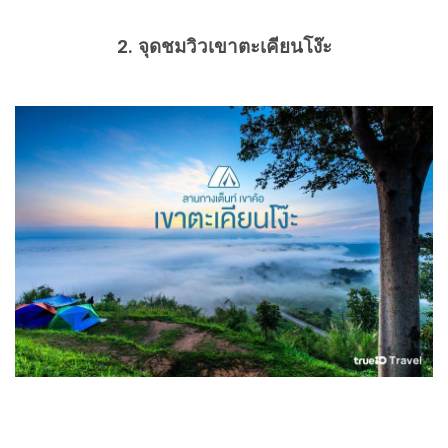
2. จุดชมวิวเขาตะเคียนโง๊ะ