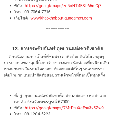
พิกัด :
https://goo.gl/maps/zo5oNT4ESti66mCj7
โทร : 09-7064-7716
เว็บไซต์ :
www.khaokhoboutiquecamps.com
==========
13. ลานกระซิบจันทร์ อุทยานแห่งชาติเขาค้อ
อีกหนึ่งลานกางเต็นท์ที่ชมพระอาทิตย์ตกดินได้สวยสุดๆ
บรรยากาศของจุดนี้ก็จะกว้างขวางมาก นักท่องเที่ยวนิยมเดิน
ทางมามาก ใครสนใจอาจจะต้องจองแต่เนิ่นๆ หน่อยเพราะ
เต็มไวมาก แนะนำติดต่อสอบถามเจ้าหน้าที่ก่อนขึ้นทุกครั้ง
ที่อยู่ : อุทยานแห่งชาติเขาค้อ ตำบลสะเดาะพง อำเภอ
เขาค้อ จังหวัดเพชรบูรณ์ 67000
พิกัด :
https://goo.gl/maps/7MtPsuXcEsu3v5Zw9
โทร :
08-1284-5223