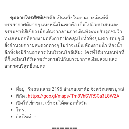
ชุมสายโทรศัพท์เขาค้อ
เป็นหนึ่งในลานกางเต็นท์ที่
บรรยากาศดีมากๆ แห่งหนึ่งในเขาค้อ เต็มไปด้วยป่าสนและ
ธรรมชาติสีเขียว เมื่อเดินจากลานกางเต็นท์จะพบกับจุดชมวิว
ทะเลหมอกที่สวยงามอลังการ ปกคลุมไปทั่วทั้งขุนเขา รอบๆ มี
สิ่งอำนวยความสะดวกต่างๆ ไม่ว่าจะเป็น ห้องอาบน้ำ ห้องน้ำ
อีกทั้งยังมีร้านอาหารในบริเวณใกล้เคียง ใครที่ได้มานอนพักที่
นี่ก็เหมือนได้รีเฟรชร่างกายไปกับบรรยากาศเงียบสงบ และ
อากาศบริสุทธิ์เลยค่ะ
ที่อยู่ : ริมถนนสาย 2196 อำเภอเขาค้อ จังหวัดเพชรบูรณ์
พิกัด :
https://goo.gl/maps/Tm8VhSVRSGa3L8W2A
เปิดให้เข้าชม : เข้าชมได้ตลอดทั้งวัน
โทร : -
เว็บไซต์ : -
==========