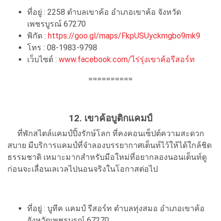
ที่อยู่ : 2258 ตำบลเขาค้อ อำเภอเขาค้อ จังหวัด
เพชรบูรณ์ 67270
พิกัด :
https://goo.gl/maps/FkpUSUyckmgbo9mk9
โทร : 08-1983-9798
เว็บไซต์ :
www.facebook.com/ไร่รุ่งเขาค้อรีสอร์ท
==========
12.
เขาค้อบูติกแคมป์
ที่พักสไตล์แคมป์ปิ้งรักษ์โลก ที่คงคอนเซ็ปต์ความสะดวก
สบาย มีบริการแคมป์ที่จำลองบรรยากาศเต็นท์ไว้ให้ได้ใกล้ชิด
ธรรมชาติ เหมาะมากสำหรับมือใหม่ที่อยากลองนอนเต็นท์ดู
ก่อนจะเลื่อนเลเวลไปนอนจริงในโอกาสต่อไป
ที่อยู่ : บูทีค แคมป์ รีสอร์ท ตำบลทุ่งสมอ อำเภอเขาค้อ
จังหวัดเพชรบูรณ์ 67270