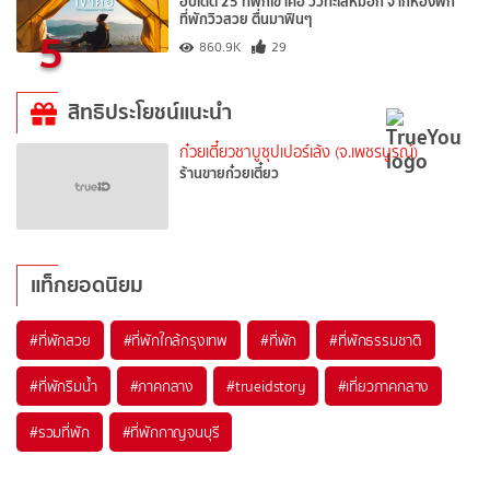
อัปเดต 25 ที่พักเขาค้อ วิวทะเลหมอก จากห้องพัก
ที่พักวิวสวย ตื่นมาฟินๆ
5
860.9K
29
สิทธิประโยชน์แนะนำ
ก๋วยเตี๋ยวชาบูซุปเปอร์เล้ง (จ.เพชรบูรณ์)
ร้านขายก๋วยเตี๋ยว
แท็กยอดนิยม
#ที่พักสวย
#ที่พักใกล้กรุงเทพ
#ที่พัก
#ที่พักธรรมชาติ
#ที่พักริมน้ำ
#ภาคกลาง
#trueidstory
#เที่ยวภาคกลาง
#รวมที่พัก
#ที่พักกาญจนบุรี