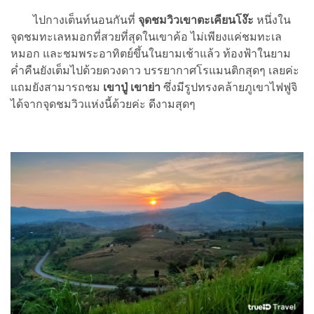
ไปกางเต็นท์นอนกันที่
จุดชมวิวเขาตะเคียนโง๊ะ
หนึ่งใน
จุดชมทะเลหมอกที่สวยที่สุดในเขาค้อ ไม่เพียงแค่ชมทะเล
หมอก และชมพระอาทิตย์ขึ้นในยามเช้าแล้ว ท้องฟ้าในยาม
ค่ำคืนยังเต็มไปด้วยดวงดาว บรรยากาศโรแมนติกสุดๆ เลยค่ะ
แถมยังสามารถชม
เขาปู่ เขาย่า
ซึ่งมีรูปทรงคล้ายภูเขาไฟฟูจิ
ได้จากจุดชมวิวแห่งนี้ด้วยค่ะ ดีงามสุดๆ