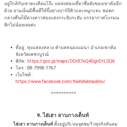
เขาตะเคียนโง๊ะ แหล่งท่องเที่ยวชื่อดังของเขาค้ออีก
อยู่ใกล้กับ
ด้วย ยามเย็นมีพื้นที่ให้ปิ้งย่างบาร์บีคิวและหมูกะทะ พอตก
กลางคืนก็มีดวงดาวส่องแสงกระยิบระยับ บรรยากาศโแรมน
ติกไม่น้อยเลยค่ะ
ที่อยู่ : ทุ่งแสลงหลวง ตำบลหนองแม่นา อำเภอเขาค้อ
จังหวัดเพชรบูรณ์
พิกัด :
https://goo.gl/maps/DDrR7eQ4SgnDtLSQ6
โทร : 08-7998-1767
เว็บไซต์ :
https://www.facebook.com/thehillskhaokho/
==========
9. ไฮ่เฮา ลานกางเต็นท์
ไฮ่เฮา ลานกางเต็นท์
ตั้งอยู่บริเวณจุดชมวิวทุ่งกังหันลม