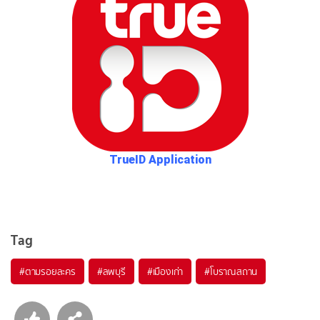
TrueID Application
Tag
#ตามรอยละคร
#ลพบุรี
#เมืองเก่า
#โบราณสถาน