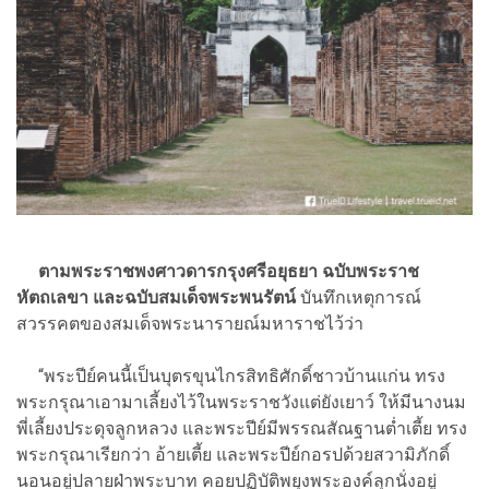
ตามพระราชพงศาวดารกรุงศรีอยุธยา ฉบับพระราช
หัตถเลขา และฉบับสมเด็จพระพนรัตน์
บันทึกเหตุการณ์
สวรรคตของสมเด็จพระนารายณ์มหาราชไว้ว่า
“พระปีย์คนนี้เป็นบุตรขุนไกรสิทธิศักดิ์ชาวบ้านแก่น ทรง
พระกรุณาเอามาเลี้ยงไว้ในพระราชวังแต่ยังเยาว์ ให้มีนางนม
พี่เลี้ยงประดุจลูกหลวง และพระปีย์มีพรรณสัณฐานต่ำเตี้ย ทรง
พระกรุณาเรียกว่า อ้ายเตี้ย และพระปีย์กอรปด้วยสวามิภักดิ์
นอนอยู่ปลายฝ่าพระบาท คอยปฏิบัติพยุงพระองค์ลุกนั่งอยู่