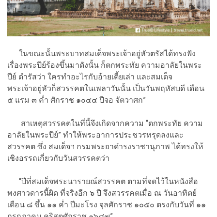
ในขณะนั้นพระบาทสมเด็จพระเจ้าอยู่หัวตรัสได้ทรงฟัง
เรื่องพระปีย์ร้องขึ้นมาดังนั้น ก็ตกพระทัย ความอาลัยในพระ
ปีย์ ดำรัสว่า ใครทำอะไรกับอ้ายเตี้ยเล่า และสมเด็จ
พระเจ้าอยู่หัวก็สวรรคตในเพลาวันนั้น เป็นวันพฤหัสบดี เดือน
๕ แรม ๓ ค่ำ ศักราช ๑๐๔๔ ปีจอ จัตวาศก”
สาเหตุสวรรคตในที่นี้จึงเกิดจากความ “ตกพระทัย ความ
อาลัยในพระปีย์” ทำให้พระอาการประชวรทรุดลงและ
สวรรคต ซึ่ง สมเด็จฯ กรมพระยาดำรงราชานุภาพ ได้ทรงให้
เชิงอรรถเกี่ยวกับวันสวรรคตว่า
“ปีที่สมเด็จพระนารายณ์สวรรคต ตามที่จดไว้ในหนังสือ
พงศาวดารนี้ผิด ที่จริงอีก ๖ ปี จึงสวรรคตเมื่อ ณ วันอาทิตย์
เดือน ๘ ขึ้น ๑๑ ค่ำ ปีมะโรง จุลศักราช ๑๐๕๐ ตรงกับวันที่ ๑๑
กรกฎาคม คริสตศักราช ๑๖๘๗”