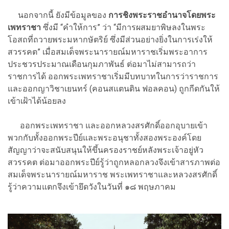
นอกจากนี้ ยังมีข้อมูลของ
การชิงพระราชอำนาจโดยพระ
เพทราชา
ซึ่งมี “คำให้การ” ว่า “มีการผสมยาพิษลงในพระ
โอสถที่ถวายพระมหากษัตริย์ ซึ่งมีส่วนอย่างยิ่งในการเร่งให้
สวรรคต” เมื่อสมเด็จพระนารายณ์มหาราชเริ่มพระอาการ
ประชวรประมาณเดือนกุมภาพันธ์ ต่อมาไม่สามารถว่า
ราชการได้ ออกพระเพทราชาเริ่มมีบทบาทในการว่าราชการ
และออกญาวิชาเยนทร์ (คอนสแตนติน ฟอลคอน) ถูกกีดกันให้
เข้าเฝ้าได้น้อยลง
ออกพระเพทราชา และออกหลวงสรศักดิ์ออกอุบายเข้า
พวกกับทั้งออกพระปีย์และพระอนุชาทั้งสองพระองค์โดย
สัญญาว่าจะสนับสนุนให้ขึ้นครองราชย์หลังพระเจ้าอยู่หัว
สวรรคต ต่อมาออกพระปีย์รู้ว่าถูกหลอกลวงจึงเข้าสารภาพต่อ
สมเด็จพระนารายณ์มหาราช พระเพทราชาและหลวงสรศักดิ์
รู้ว่าความแตกจึงเข้ายึดวังในวันที่ ๑๘ พฤษภาคม