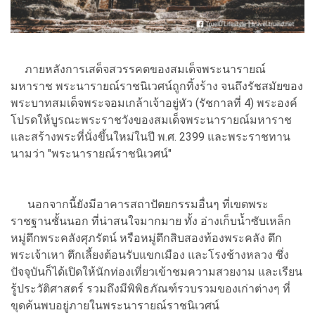
ภายหลังการเสด็จสวรรคตของสมเด็จพระนารายณ์
มหาราช พระนารายณ์ราชนิเวศน์ถูกทิ้งร้าง จนถึงรัชสมัยของ
พระบาทสมเด็จพระจอมเกล้าเจ้าอยู่หัว (รัชกาลที่ 4) พระองค์
โปรดให้บูรณะพระราชวังของสมเด็จพระนารายณ์มหาราช
และสร้างพระที่นั่งขึ้นใหม่ในปี พ.ศ. 2399 และพระราชทาน
นามว่า "พระนารายณ์ราชนิเวศน์"
นอกจากนี้ยังมีอาคารสถาปัตยกรรมอื่นๆ ที่เขตพระ
ราชฐานชั้นนอก ที่น่าสนใจมากมาย ทั้ง อ่างเก็บน้ำซับเหล็ก
หมู่ตึกพระคลังศุภรัตน์ หรือหมู่ตึกสิบสองท้องพระคลัง ตึก
พระเจ้าเหา ตึกเลี้ยงต้อนรับแขกเมือง และโรงช้างหลวง ซึ่ง
ปัจจุบันก็ได้เปิดให้นักท่องเที่ยวเข้าชมความสวยงาม และเรียน
รู้ประวัติศาสตร์ รวมถึงมีพิพิธภัณฑ์รวบรวมของเก่าต่างๆ ที่
ขุดค้นพบอยู่ภายในพระนารายณ์ราชนิเวศน์