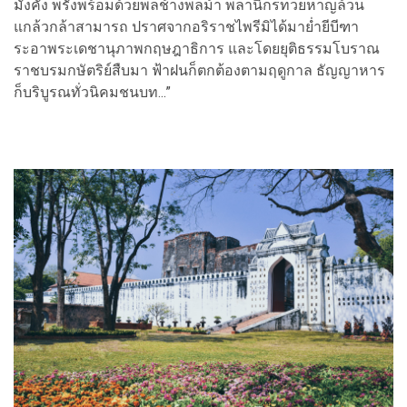
มั่งคั่ง พรั่งพร้อมด้วยพลช้างพลม้า พลานิกรทวยหาญล้วน
แกล้วกล้าสามารถ ปราศจากอริราชไพรีมิได้มาย่ำยีบีฑา
ระอาพระเดชานุภาพกฤษฎาธิการ และโดยยุติธรรมโบราณ
ราชบรมกษัตริย์สืบมา ฟ้าฝนก็ตกต้องตามฤดูกาล ธัญญาหาร
ก็บริบูรณทั่วนิคมชนบท...”