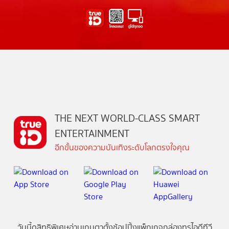
THE NEXT WORLD-CLASS SMART
ENTERTAINMENT
อีกขั้นของความบันเทิงระดับโลกตรงใจคุณ
วันนี้
ดู
สิทธิพิเศษ
อ่าน
เกม
ตาตั้ง
ช้อปปิ้ง
แพ็กเกจ
กล่องทรูไอดีทีวี