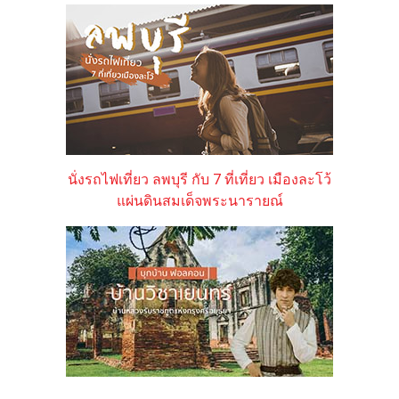
นั่งรถไฟเที่ยว ลพบุรี กับ 7 ที่เที่ยว เมืองละโว้
แผ่นดินสมเด็จพระนารายณ์