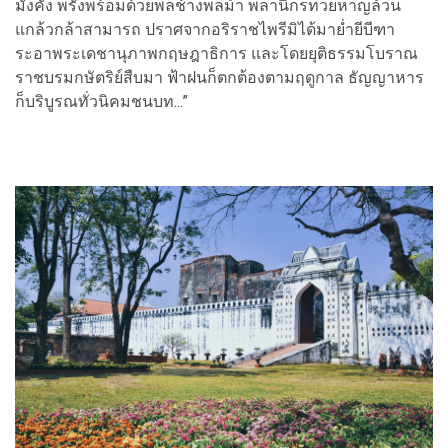
มั่งคั่ง พรั่งพร้อมด้วยพลช้างพลม้า พลานิกรทวยหาญล้วน
แกล้วกล้าสามารถ ปราศจากอริราชไพรีมิได้มาย่ำยีบีฑา
ระอาพระเดชานุภาพกฤษฎาธิการ และโดยยุติธรรมโบราณ
ราชบรมกษัตริย์สืบมา ฟ้าฝนก็ตกต้องตามฤดูกาล ธัญญาหาร
ก็บริบูรณทั่วนิคมชนบท...”