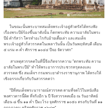
ในขณะนั้นพระบาทสมเด็จพระเจ้าอยู่หัวตรัสได้ทรงฟัง
เรื่องพระปีย์ร้องขึ้นมาดังนั้น ก็ตกพระทัย ความอาลัยในพระ
ปีย์ ดำรัสว่า ใครทำอะไรกับอ้ายเตี้ยเล่า และสมเด็จ
พระเจ้าอยู่หัวก็สวรรคตในเพลาวันนั้น เป็นวันพฤหัสบดี เดือน
๕ แรม ๓ ค่ำ ศักราช ๑๐๔๔ ปีจอ จัตวาศก”
สาเหตุสวรรคตในที่นี้จึงเกิดจากความ “ตกพระทัย ความ
อาลัยในพระปีย์” ทำให้พระอาการประชวรทรุดลงและ
สวรรคต ซึ่ง สมเด็จฯ กรมพระยาดำรงราชานุภาพ ได้ทรงให้
เชิงอรรถเกี่ยวกับวันสวรรคตว่า
“ปีที่สมเด็จพระนารายณ์สวรรคต ตามที่จดไว้ในหนังสือ
พงศาวดารนี้ผิด ที่จริงอีก ๖ ปี จึงสวรรคตเมื่อ ณ วันอาทิตย์
เดือน ๘ ขึ้น ๑๑ ค่ำ ปีมะโรง จุลศักราช ๑๐๕๐ ตรงกับวันที่ ๑๑
กรกฎาคม คริสตศักราช ๑๖๘๗”