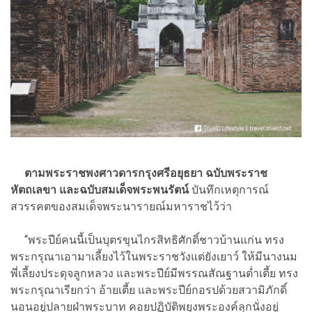
ตามพระราชพงศาวดารกรุงศรีอยุธยา ฉบับพระราช
หัตถเลขา และฉบับสมเด็จพระพนรัตน์
บันทึกเหตุการณ์
สวรรคตของสมเด็จพระนารายณ์มหาราชไว้ว่า
“พระปีย์คนนี้เป็นบุตรขุนไกรสิทธิศักดิ์ชาวบ้านแก่น ทรง
พระกรุณาเอามาเลี้ยงไว้ในพระราชวังแต่ยังเยาว์ ให้มีนางนม
พี่เลี้ยงประดุจลูกหลวง และพระปีย์มีพรรณสัณฐานต่ำเตี้ย ทรง
พระกรุณาเรียกว่า อ้ายเตี้ย และพระปีย์กอรปด้วยสวามิภักดิ์
นอนอยู่ปลายฝ่าพระบาท คอยปฏิบัติพยุงพระองค์ลุกนั่งอยู่