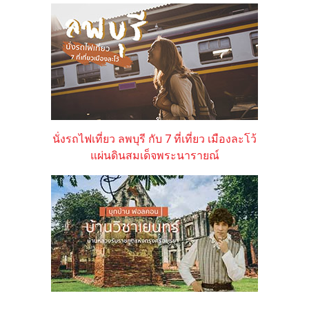
นั่งรถไฟเที่ยว ลพบุรี กับ 7 ที่เที่ยว เมืองละโว้
แผ่นดินสมเด็จพระนารายณ์