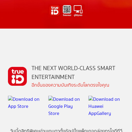
THE NEXT WORLD-CLASS SMART
ENTERTAINMENT
อีกขั้นของความบันเทิงระดับโลกตรงใจคุณ
วันนี้
ดู
สิทธิพิเศษ
อ่าน
เกม
ตาตั้ง
ช้อปปิ้ง
แพ็กเกจ
กล่องทรูไอดีทีวี