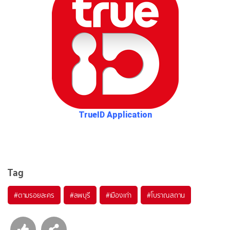
TrueID Application
Tag
#ตามรอยละคร
#ลพบุรี
#เมืองเก่า
#โบราณสถาน