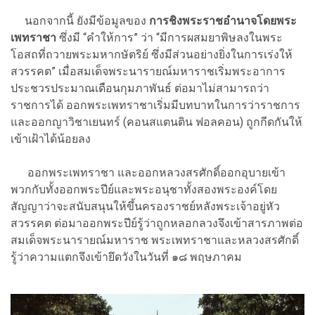
นอกจากนี้ ยังมีข้อมูลของ
การชิงพระราชอำนาจโดยพระ
เพทราชา
ซึ่งมี “คำให้การ” ว่า “มีการผสมยาพิษลงในพระ
โอสถที่ถวายพระมหากษัตริย์ ซึ่งมีส่วนอย่างยิ่งในการเร่งให้
สวรรคต” เมื่อสมเด็จพระนารายณ์มหาราชเริ่มพระอาการ
ประชวรประมาณเดือนกุมภาพันธ์ ต่อมาไม่สามารถว่า
ราชการได้ ออกพระเพทราชาเริ่มมีบทบาทในการว่าราชการ
และออกญาวิชาเยนทร์ (คอนสแตนติน ฟอลคอน) ถูกกีดกันให้
เข้าเฝ้าได้น้อยลง
ออกพระเพทราชา และออกหลวงสรศักดิ์ออกอุบายเข้า
พวกกับทั้งออกพระปีย์และพระอนุชาทั้งสองพระองค์โดย
สัญญาว่าจะสนับสนุนให้ขึ้นครองราชย์หลังพระเจ้าอยู่หัว
สวรรคต ต่อมาออกพระปีย์รู้ว่าถูกหลอกลวงจึงเข้าสารภาพต่อ
สมเด็จพระนารายณ์มหาราช พระเพทราชาและหลวงสรศักดิ์
รู้ว่าความแตกจึงเข้ายึดวังในวันที่ ๑๘ พฤษภาคม