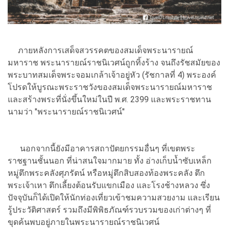
ภายหลังการเสด็จสวรรคตของสมเด็จพระนารายณ์
มหาราช พระนารายณ์ราชนิเวศน์ถูกทิ้งร้าง จนถึงรัชสมัยของ
พระบาทสมเด็จพระจอมเกล้าเจ้าอยู่หัว (รัชกาลที่ 4) พระองค์
โปรดให้บูรณะพระราชวังของสมเด็จพระนารายณ์มหาราช
และสร้างพระที่นั่งขึ้นใหม่ในปี พ.ศ. 2399 และพระราชทาน
นามว่า "พระนารายณ์ราชนิเวศน์"
นอกจากนี้ยังมีอาคารสถาปัตยกรรมอื่นๆ ที่เขตพระ
ราชฐานชั้นนอก ที่น่าสนใจมากมาย ทั้ง อ่างเก็บน้ำซับเหล็ก
หมู่ตึกพระคลังศุภรัตน์ หรือหมู่ตึกสิบสองท้องพระคลัง ตึก
พระเจ้าเหา ตึกเลี้ยงต้อนรับแขกเมือง และโรงช้างหลวง ซึ่ง
ปัจจุบันก็ได้เปิดให้นักท่องเที่ยวเข้าชมความสวยงาม และเรียน
รู้ประวัติศาสตร์ รวมถึงมีพิพิธภัณฑ์รวบรวมของเก่าต่างๆ ที่
ขุดค้นพบอยู่ภายในพระนารายณ์ราชนิเวศน์