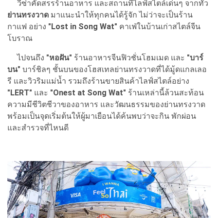
วีซ่าคัดสรรร้านอาหาร และสถานที่ไลฟ์สไตล์เด่นๆ จากทั่ว
ย่านทรงวาด
มาแนะนำให้ทุกคนได้รู้จัก ไม่ว่าจะเป็นร้าน
กาแฟ อย่าง
"Lost in Song Wat"
คาเฟ่ในบ้านเก่าสไตล์จีน
โบราณ
ไปจนถึง
"หอฝัน"
ร้านอาหารจีนฟิวชั่นโฮมเมด และ
"บาร์
บน"
บาร์ชิลๆ ชั้นบนของโฮสเทลย่านทรงวาดที่ได้มู้ดแกลเลอ
รี และวิวริมแม่น้ำ รวมถึงร้านขายสินค้าไลฟ์สไตล์อย่าง
"LERT"
และ
"Onest at Song Wat"
ร้านเหล่านี้ล้วนสะท้อน
ความมีชีวิตชีวาของอาหาร และวัฒนธรรมของย่านทรงวาด
พร้อมเป็นจุดเริ่มต้นให้ผู้มาเยือนได้ค้นพบว่าจะกิน พักผ่อน
และสำรวจที่ไหนดี