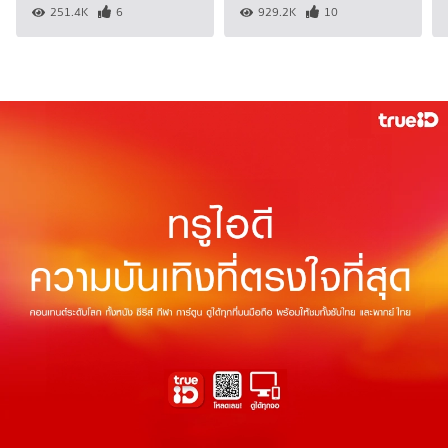
251.4K
6
929.2K
10