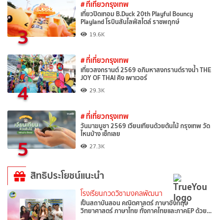
# ที่เที่ยวกรุงเทพ
เที่ยวปิดเทอม B.Duck 20th Playful Bouncy
Playland โรบินสันไลฟ์สไตล์ ราชพฤกษ์
3
19.6K
# ที่เที่ยวกรุงเทพ
เที่ยวสงกรานต์ 2569 อภิมหาสงกรานต์รางน้ำ THE
JOY OF THAI คิง เพาเวอร์
4
29.3K
# ที่เที่ยวกรุงเทพ
วันมาฆบูชา 2569 เวียนเทียนด้วยต้นไม้ กรุงเทพ วัด
ไหนบ้าง เช็กเลย
5
27.3K
สิทธิประโยชน์แนะนำ
โรงเรียนกวดวิชามงคลพัฒนา
เป็นสถาบันสอน คณิตศาสตร์ ภาษาอังกฤษ
วิทยาศาสตร์ ภาษาไทย ทั้งภาคไทยและภาคEP ด้วย…