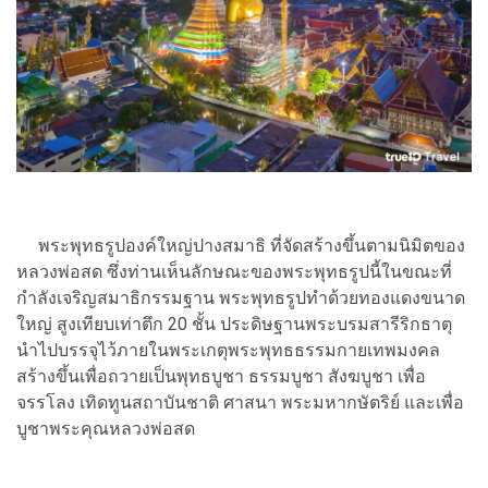
พระพุทธรูปองค์ใหญ่ปางสมาธิ ที่จัดสร้างขึ้นตามนิมิตของ
หลวงพ่อสด ซึ่งท่านเห็นลักษณะของพระพุทธรูปนี้ในขณะที่
กำลังเจริญสมาธิกรรมฐาน พระพุทธรูปทำด้วยทองแดงขนาด
ใหญ่ สูงเทียบเท่าตึก 20 ชั้น ประดิษฐานพระบรมสารีริกธาตุ
นำไปบรรจุไว้ภายในพระเกตุพระพุทธธรรมกายเทพมงคล
สร้างขึ้นเพื่อถวายเป็นพุทธบูชา ธรรมบูชา สังฆบูชา เพื่อ
จรรโลง เทิดทูนสถาบันชาติ ศาสนา พระมหากษัตริย์ และเพื่อ
บูชาพระคุณหลวงพ่อสด