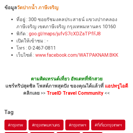
ข้อมูล
วัดปากน้ำ ภาษีเจริญ
ที่อยู่ : 300 ซอยรัชมงคลประสาธน์ แขวงปากคลอง
ภาษีเจริญ เขตภาษีเจริญ กรุงเทพมหานคร 10160
พิกัด :
goo.gl/maps/jufvS7cXDZaTPfFJ8
เปิดให้เข้าชม : -
โทร : 0-2467-0811
เว็บไซต์ :
www.facebook.com/WATPAKNAM.BKK
ตามติดเทรนด์เที่ยว อัพเดทที่พักสวย
แชร์ทริปสุดชิล โพสต์ภาพสุดปัง ของคุณได้แล้วที่
แอปทรูไอดี
คลิกเลย
>>
TrueID Travel Community
<<
Tag
#กรุงเทพ
#กรุงเทพมหานคร
#กรุงเทพฯ
#ที่เที่ยวกรุงเทพฯ