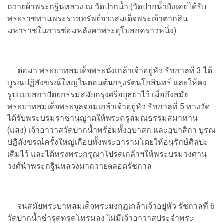
ถวายผ้าพระกฐินหลวง ณ วัดปากน้ำ (วัดปากน้ำยังเคยได้รับ
พระราชทานพระราชทรัพย์จากสมเด็จพระเจ้าตากสิน
มหาราชในการซ่อมหลังคาพระอุโบสถคราวหนึ่ง)
ต่อมา พระบาทสมเด็จพระนั่งเกล้าเจ้าอยู่หัว รัชกาลที่ 3 ได้
บูรณปฏิสังขรณ์ใหญ่ในตอนต้นกรุงรัตนโกสินทร์ และให้คง
รูปแบบสถาปัตยกรรมสมัยกรุงศรีอยุธยาไว้ เมื่อถึงสมัย
พระบาทสมเด็จพระจุลจอมเกล้าเจ้าอยู่หัว รัชกาลที่ 5 ทางวัด
ได้รับพระบรมราชานุญาตให้พระครูสมณธรรมสมาทาน
(แสง) เจ้าอาวาสวัดปากน้ำพร้อมทั้งอุบาสก และอุบาสิกา บูรณ
ปฏิสังขรณ์ครั้งใหญ่เกือบทั้งพระอารามโดยให้อนุรักษ์ศิลปะ
เดิมไว้ และได้ทรงพระกรุณาโปรดเกล้าฯให้พระบรมวงศานุ
วงศ์นำพระกฐินหลวงมาถวายตลอดรัชกาล
จนสมัยพระบาทสมเด็จพระมงกุฎเกล้าเจ้าอยู่หัว รัชกาลที่ 6
วัดปากน้ำชำรุดทรุดโทรมลง ไม่มีเจ้าอาวาสประจำพระ