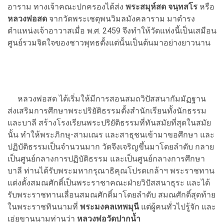
อาราม ทางเจ้าคณะปกครองได้ส่ง
พระสมุห์สด จนฺทสโร
หรือ
หลวงพ่อสด
จากวัดพระเชตุพนวิมลมังคลาราม มาดำรง
ตำแหน่งเจ้าอาวาสเมื่อ พ.ศ. 2459 จึงทำให้วัดแห่งนี้เป็นเสมือน
ศูนย์รวมจิตใจของชาวพุทธตั้งแต่นั้นเป็นต้นมาอย่างยาวนาน
หลวงพ่อสด ได้เริ่มให้มีการสอนสมถวิปัสสนากัมมัฏฐาน
ส่งเสริมการศึกษาพระปริยัติธรรมตั้งสำนักเรียนทั้งนักธรรม
และบาลี สร้างโรงเรียนพระปริยัติธรรมที่ทันสมัยที่สุดในสมัย
นั้น ทำให้พระภิกษุ-สามเณร และสาธุชนเข้ามาขอศึกษา และ
ปฏิบัติธรรมเป็นจำนวนมาก วัดจึงเจริญขึ้นมาโดยลำดับ กลาย
เป็นศูนย์กลางการปฏิบัติธรรม และเป็นศูนย์กลางการศึกษา
บาลี ท่านได้รับพระมหากรุณาธิคุณโปรดเกล้าฯ พระราชทาน
แต่งตั้งสมณศักดิ์เป็นพระราชาคณะฝ่ายวิปัสสนาธุระ และได้
รับพระราชทานเลื่อนสมณศักดิ์มาโดยลำดับ สมณศักดิ์สุดท้าย
ในพระราชทินนามที่
พระมงคลเทพมุนี
แต่ผู้คนทั่วไปรู้จัก และ
เอ่ยขานนามท่านว่า
หลวงพ่อวัดปากน้ำ