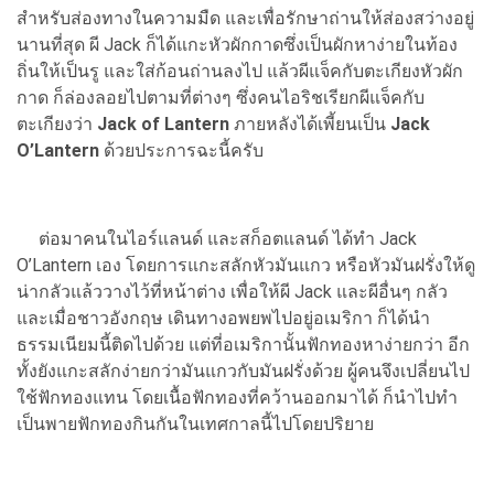
สำหรับส่องทางในความมืด และเพื่อรักษาถ่านให้ส่องสว่างอยู่
นานที่สุด ผี Jack ก็ได้แกะหัวผักกาดซึ่งเป็นผักหาง่ายในท้อง
ถิ่นให้เป็นรู และใส่ก้อนถ่านลงไป แล้วผีแจ็คกับตะเกียงหัวผัก
กาด ก็ล่องลอยไปตามที่ต่างๆ ซึ่งคนไอริชเรียกผีแจ็คกับ
ตะเกียงว่า
Jack of Lantern
ภายหลังได้เพี้ยนเป็น
Jack
O’Lantern
ด้วยประการฉะนี้ครับ
ต่อมาคนในไอร์แลนด์ และสก็อตแลนด์ ได้ทำ Jack
O’Lantern เอง โดยการแกะสลักหัวมันแกว หรือหัวมันฝรั่งให้ดู
น่ากลัวแล้ววางไว้ที่หน้าต่าง เพื่อให้ผี Jack และผีอื่นๆ กลัว
และเมื่อชาวอังกฤษ เดินทางอพยพไปอยู่อเมริกา ก็ได้นำ
ธรรมเนียมนี้ติดไปด้วย แต่ที่อเมริกานั้นฟักทองหาง่ายกว่า อีก
ทั้งยังแกะสลักง่ายกว่ามันแกวกับมันฝรั่งด้วย ผู้คนจึงเปลี่ยนไป
ใช้ฟักทองแทน โดยเนื้อฟักทองที่คว้านออกมาได้ ก็นำไปทำ
เป็นพายฟักทองกินกันในเทศกาลนี้ไปโดยปริยาย