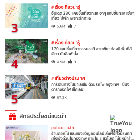
# เรื่องเที่ยวน่ารู้
อัปเดต 230 แคปชั่นเที่ยวทะเล ฮาๆ แคปชั่นทะเลแซ่บๆ
เที่ยวไม่พัก เพราะรักทะเล
3
5.6M
7
# เรื่องเที่ยวน่ารู้
170 แคปชั่นเที่ยวธรรมชาติ สายเขียวต้องมี พื้นที่สี
เขียว มันฮีลหัวใจ
4
4.5M
9
# เที่ยวต่างประเทศ
การเดินทางไปมาเลเซีย ด้วยรถไฟ กรุงเทพ - ปีนัง
ตารางรถไฟ เช็กเลย!
5
67.3K
สิทธิประโยชน์แนะนำ
potico.co.th
ร้านดอกไม้ และของขวัญออนไลน์ ส่งฟรีทั่วประเทศ
(ส่งเร่งด่วนในกรุงเทพ ภายใน 2 ชั่วโมง) ไม่มีหน้าร้…