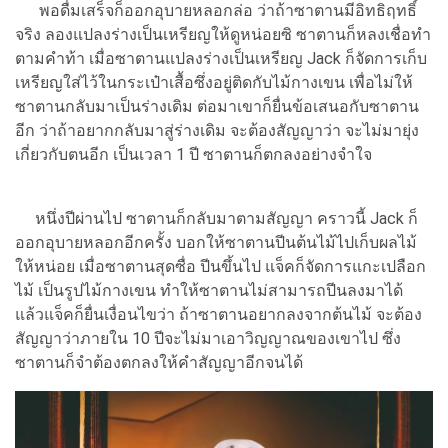
พอดื่มเสร็จก็ออกอุบายหลอกล่อ ว่าถ้าซาตานมีอิทธิฤทธิ์
จริง ลองแปลงร่างเป็นเหรียญให้ดูหน่อยซิ ซาตานก็หลงเชื่อทำ
ตามคำท้า เมื่อซาตานแปลงร่างเป็นเหรียญ Jack ก็จัดการเก็บ
เหรียญใส่ไว้ในกระเป๋าเสื้อซึ่งอยู่ติดกับไม้กางเขน เพื่อไม่ให้
ซาตานกลับมาเป็นร่างเดิม ต่อมาเขาก็ยื่นข้อเสนอกับซาตาน
อีก ว่าถ้าอยากกลับมาสู่ร่างเดิม จะต้องสัญญาว่า จะไม่มายุ่ง
เกี่ยวกับตนอีก เป็นเวลา 1 ปี ซาตานก็ตกลงอย่างจำใจ
หนึ่งปีผ่านไป ซาตานก็กลับมาตามสัญญา คราวนี้ Jack ก็
ออกอุบายหลอกอีกครั้ง บอกให้ซาตานปีนต้นไม้ไปเก็บผลไม้
ให้หน่อย เมื่อซาตานสุดซื่อ ปีนขึ้นไป แจ็คก็จัดการแกะเปลือก
ไม้ เป็นรูปไม้กางเขน ทำให้ซาตานไม่สามารถปีนลงมาได้
แล้วแจ็คก็ยื่นเงื่อนไขว่า ถ้าซาตานอยากลงจากต้นไม้ จะต้อง
สัญญาว่าภายใน 10 ปีจะไม่มาเอาวิญญาณของเขาไป ซึ่ง
ซาตานก็จำต้องตกลงให้คำสัญญาอีกจนได้