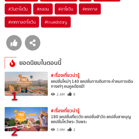
#วันฮาโลวีน
#หลอน
#ฮาโลวีน
#เทศกาล
#เทศกาลฮาโลวีน
#trueidstory
ยอดนิยมในตอนนี้
# เรื่องเที่ยวน่ารู้
แคปชั่นใหม่ๆ 140 แคปชั่นการเดินทาง คำคมการเดิน
ทางเท่ๆ คนคูลต้องมี!
1
2.4M
8
# เรื่องเที่ยวน่ารู้
180 แคปชั่นเที่ยววัด แคปชั่นเข้าวัด แคปชั่นสายบุญ
แคปชั่นไหว้พระ วันพระ
2
3.9M
2