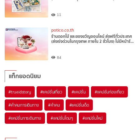
11
potico.co.th
ร้านดอกไม้ และของขวัญออนไลน์ ส่งฟรีทั่วประเทศ
(ส่งเร่งด่วนในกรุงเทพ ภายใน 2 ชั่วโมง) ไม่มีหน้าร้…
84
แท็กยอดนิยม
#trueidstory
#แคปชั่นเที่ยว
#แคปชั่น
#แคปชั่นท่องเที่ยว
#คำคมการเดินทาง
#คำคม
#แคปชั่นเด็ด
#แคปชั่นการเดินทาง
#แคปชั่นโดนๆ
#แคปชั่นใหม่