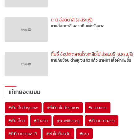
ดาว ล๊อตตาลี่ (จ.สระบุรี)
ขายล๊อตตาลี่ ฉลากกินแบ่งรัฐบาล
กิ๊บซี่ ช็อป@ตลาดโรงเกลือโบ๋เบ๋สระบุรี (จ.สระบุรี)
ขายกิ๊บช็อป ต่างหูเงิน จิว แก้ว นาฬิกา เสื้อผ้าแฟชั่น
แท็กยอดนิยม
#เที่ยวใกล้กรุงเทพ
#ที่เที่ยวใกล้กรุงเทพ
#ภาคกลาง
#เที่ยวไทย
#วัดสวย
#trueidstory
#เที่ยวภาคกลาง
#ที่เที่ยวธรรมชาติ
#เช้าไปเย็นกลับ
#ทะเล