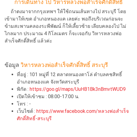
การเดินทาง ไป วิหารหลวงพ่อสำเร็จศักดิ์สิทธิ์
ถ้าตงมาจากกรุงเทพฯ ให้ใช้ถนนเส้นทางไป สระบุรี โดย
เข้ามาให้เขต อำเภอหนองแค เลยค่ะ พอถึงบริเวณก่อนจะ
ข้ามสะพานคลองระพีพัฒน์ ก็ให้เลี้ยวซ้าย เลียบคลองไป ไม่
ไกลมาก ประมาณ 4 กิโลเมตร ก็จะเจอกับ วิหารหลวงพ่อ
สำเร็จศักดิ์สิทธิ์ แล้วค่ะ
ข้อมูล
วิหารหลวงพ่อสำเร็จศักดิ์สิทธิ์ สระบุรี
ที่อยู่ : 101 หมู่ที่ 12 ตลาดหนองตาโล่ ตำบลคชสิทธิ์
อำเภอหนองแค จังหวัดสระบุรี
พิกัด :
https://goo.gl/maps/UuHB1Bk3nBmvtWUD9
เปิดให้เข้าชม : 08.00-17.00 น.
โทร : -
เว็บไซต์ :
https://www.facebook.com/หลวงพ่อสำเร็จ
ศักดิ์สิทธิ์-สระบุรี