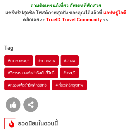
ตามติดเทรนด์เที่ยว อัพเดทที่พักสวย
แชร์ทริปสุดชิล โพสต์ภาพสุดปัง ของคุณได้แล้วที่
แอปทรูไอดี
คลิกเลย
>>
TrueID Travel Community
<<
Tag
#ที่เที่ยวสระบุรี
#ภาคกลาง
#วัดดัง
#วิหารหลวงพ่อสำเร็จศักดิ์สิทธิ์
#สระบุรี
#หลวงพ่อสำเร็จศักดิ์สิทธิ์
#เที่ยวใกล้กรุงเทพ
ยอดนิยมในตอนนี้