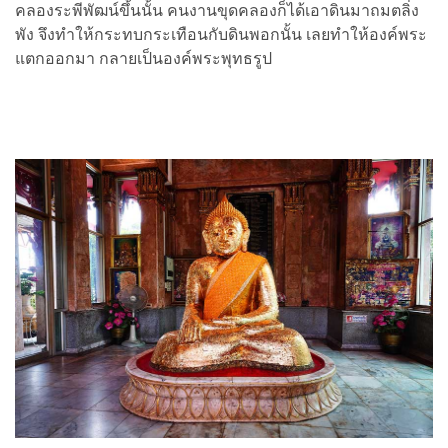
คลองระพีพัฒน์ขึ้นนั้น คนงานขุดคลองก็ได้เอาดินมาถมตลิ่ง
พัง จึงทำให้กระทบกระเทือนกับดินพอกนั้น เลยทำให้องค์พระ
แตกออกมา กลายเป็นองค์พระพุทธรูป