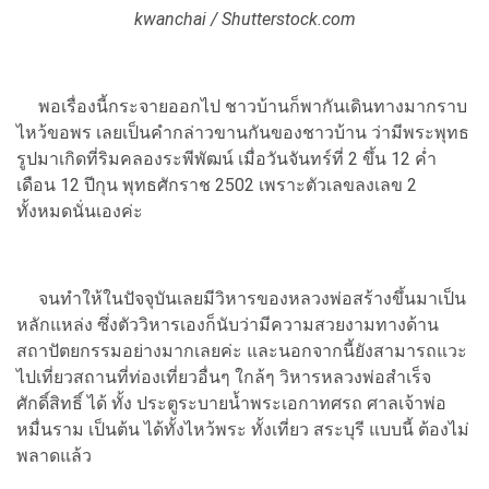
kwanchai / Shutterstock.com
พอเรื่องนี้กระจายออกไป ชาวบ้านก็พากันเดินทางมากราบ
ไหว้ขอพร เลยเป็นคำกล่าวขานกันของชาวบ้าน ว่ามีพระพุทธ
รูปมาเกิดที่ริมคลองระพีพัฒน์ เมื่อวันจันทร์ที่ 2 ขึ้น 12 ค่ำ
เดือน 12 ปีกุน พุทธศักราช 2502 เพราะตัวเลขลงเลข 2
ทั้งหมดนั่นเองค่ะ
จนทำให้ในปัจจุบันเลยมีวิหารของหลวงพ่อสร้างขึ้นมาเป็น
หลักแหล่ง ซึ่งตัววิหารเองก็นับว่ามีความสวยงามทางด้าน
สถาปัตยกรรมอย่างมากเลยค่ะ และนอกจากนี้ยังสามารถแวะ
ไปเที่ยวสถานที่ท่องเที่ยวอื่นๆ ใกล้ๆ วิหารหลวงพ่อสำเร็จ
ศักดิ์สิทธิ์ ได้ ทั้ง ประตูระบายน้ำพระเอกาทศรถ ศาลเจ้าพ่อ
หมื่นราม เป็นต้น ได้ทั้งไหว้พระ ทั้งเที่ยว สระบุรี แบบนี้ ต้องไม่
พลาดแล้ว