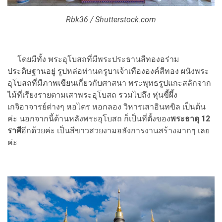
Rbk36 / Shutterstock.com
โดยมีทั้ง พระอุโบสถที่มีพระประธานสีทองอร่าม
ประดิษฐานอยู่ รูปหล่อท่านครูบาเจ้าเทืององค์สีทอง ผนังพระ
อุโบสถที่มีภาพเขียนเกี่ยวกับศาสนา พระพุทธรูปแกะสลักจาก
ไม้ที่เรียงรายตามเสาพระอุโบสถ รวมไปถึง หุ่นขี้ผึ้ง
เกจิอาจารย์ต่างๆ หอไตร หอกลอง วิหารเสาอินทขิล เป็นต้น
ค่ะ นอกจากนี้ด้านหลังพระอุโบสถ ก็เป็นที่ตั้งของ
พระธาตุ 12
ราศี
อีกด้วยค่ะ เป็นสีขาวสวยงามอลังการงานสร้างมากๆ เลย
ค่ะ