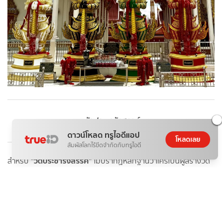
วัดประชารังสรรค์
ดาวน์โหลด ทรูไอดีแอป
โหลดเลย
สัมผัสโลกไร้ขีดจำกัดกับทรูไอดี
"วัดประชารังสรรค์"
สำหรับ
ไม่ปรากฏหลักฐานว่าใครเป็นผู้สร้างวัด
นี้แต่สันนิษฐานว่าน่าจะสร้างในสมัยปลายแผ่นดินล้นเกล้ารัชกาลที่ 4
"วัดหญ้าไทร"
แห่งกรุงรัตนโกสินทร์ในปี พ.ศ. 2404 ครั้งนั้นชื่อ
แล้ว
ต่อมาวัดหญ้าไทรก็กลายเป็นวัดร้างไปโดยไม่ทราบสาเหตุแล้วต่อมา
ชาวบ้านในย่านพื้นที่ดินรอบ ๆ วัดได้ขุดพื้นดินที่ทำนาเพื่อให้เป็นร่อง
สวนเกษตรหรือสวนปลูกผักและผลไม้ในท้องถิ่นเมืองนนท์ เพราะใน