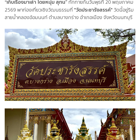
“เก็บเรื่องมาเล่า โดยหนุ่ม สุทน”
ทักทายกันวันพุธที่ 20 พฤษภาคม
"วัดประชารังสรรค์"
2569 พาท่องเที่ยวเชิงวัฒนธรรมที่
วัดนี้อยู่ริม
สายน้ำคลองอ้อมนนท์ ตำบลบางกร่าง อำเภอเมือง จังหวัดนนทบุรี