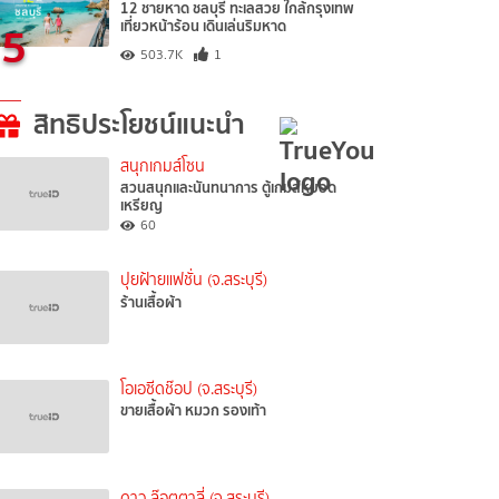
12 ชายหาด ชลบุรี ทะเลสวย ใกล้กรุงเทพ
5
เที่ยวหน้าร้อน เดินเล่นริมหาด
503.7K
1
สิทธิประโยชน์แนะนำ
สนุกเกมส์โซน
สวนสนุกและนันทนาการ ตู้เกมส์หยอด
เหรียญ
60
ปุยฝ้ายแฟชั่น (จ.สระบุรี)
ร้านเสื้อผ้า
โอเอซีดช๊อป (จ.สระบุรี)
ขายเสื้อผ้า หมวก รองเท้า
ดาว ล๊อตตาลี่ (จ.สระบุรี)