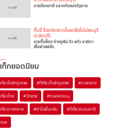
ขายล๊อตตาลี่ ฉลากกินแบ่งรัฐบาล
กิ๊บซี่ ช็อป@ตลาดโรงเกลือโบ๋เบ๋สระบุรี
(จ.สระบุรี)
ขายกิ๊บช็อป ต่างหูเงิน จิว แก้ว นาฬิกา
เสื้อผ้าแฟชั่น
แท็กยอดนิยม
เที่ยวใกล้กรุงเทพ
#ที่เที่ยวใกล้กรุงเทพ
#ภาคกลาง
เที่ยวไทย
#วัดสวย
#trueidstory
เที่ยวภาคกลาง
#เช้าไปเย็นกลับ
#ที่เที่ยวธรรมชาติ
ทะเล