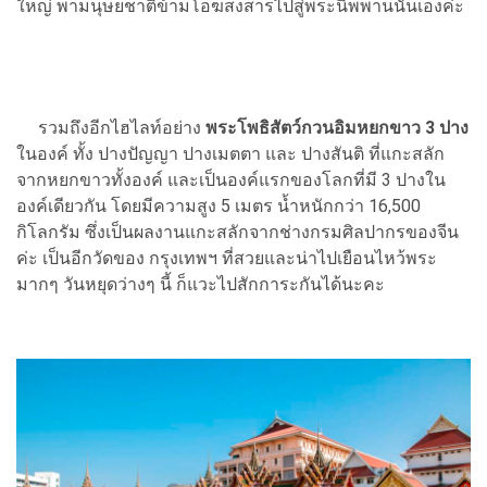
ใหญ่ พามนุษยชาติข้ามโอฆสงสารไปสู่พระนิพพานนั่นเองค่ะ
รวมถึงอีกไฮไลท์อย่าง
พระโพธิสัตว์กวนอิมหยกขาว 3 ปาง
ในองค์ ทั้ง ปางปัญญา ปางเมตตา และ ปางสันติ ที่แกะสลัก
จากหยกขาวทั้งองค์ และเป็นองค์แรกของโลกที่มี 3 ปางใน
องค์เดียวกัน โดยมีความสูง 5 เมตร น้ำหนักกว่า 16,500
กิโลกรัม ซึ่งเป็นผลงานแกะสลักจากช่างกรมศิลปากรของจีน
ค่ะ เป็นอีกวัดของ กรุงเทพฯ ที่สวยและน่าไปเยือนไหว้พระ
มากๆ วันหยุดว่างๆ นี้ ก็แวะไปสักการะกันได้นะคะ