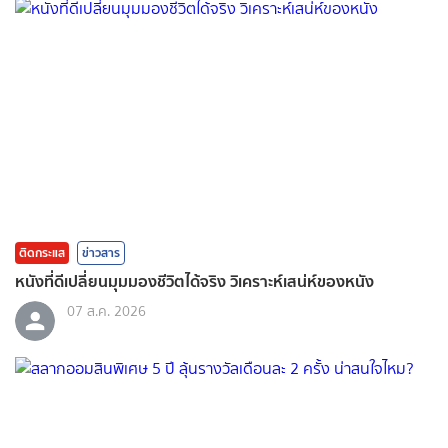
ติดกระแส
ข่าวสาร
หนังที่ดีเปลี่ยนมุมมองชีวิตได้จริง วิเคราะห์เสน่ห์ของหนัง
07 ส.ค. 2026