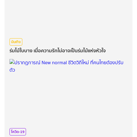
บันเทิง
ร่มไม้ใบบาง เมื่อความรักไม่อาจเป็นร่มไม้แห่งหัวใจ
โควิด-19