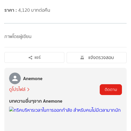
ราคา :
4,120 บาทต่อคืน
ภาพโดยผู้เขียน
แจ้งตรวจสอบ
แชร์
Anemone
ดูโปรไฟล์
ติดตาม
บทความอื่นๆจาก Anemone