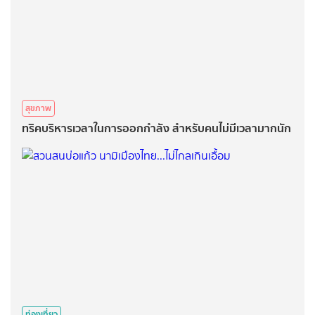
สุขภาพ
ทริคบริหารเวลาในการออกกำลัง สำหรับคนไม่มีเวลามากนัก
ท่องเที่ยว