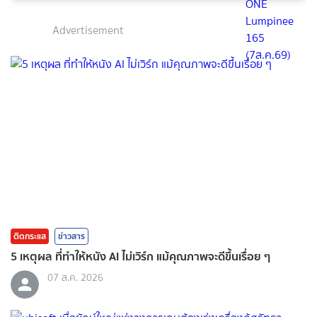
Advertisement
ติดกระแส
ข่าวสาร
5 เหตุผล ที่ทำให้หนัง AI ไม่เวิร์ก แม้คุณภาพจะดีขึ้นเรื่อย ๆ
07 ส.ค. 2026