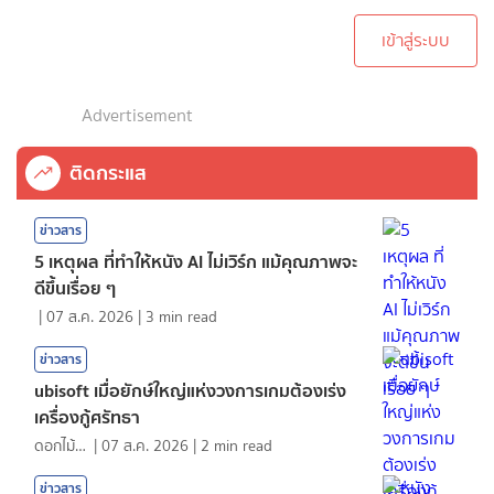
เข้าสู่ระบบ
Advertisement
ติดกระแส
ข่าวสาร
5 เหตุผล ที่ทำให้หนัง AI ไม่เวิร์ก แม้คุณภาพจะ
ดีขึ้นเรื่อย ๆ
|
07 ส.ค. 2026
|
3
min read
ข่าวสาร
ubisoft เมื่อยักษ์ใหญ่แห่งวงการเกมต้องเร่ง
เครื่องกู้ศรัทธา
ดอกไม้กับสายน้ำ
|
07 ส.ค. 2026
|
2
min read
ข่าวสาร