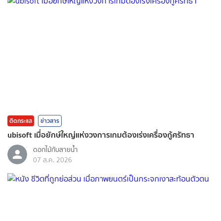
ติดกระแส
ข่าวสาร
ubisoft เมื่อยักษ์ใหญ่แห่งวงการเกมต้องเร่งเครื่องกู้ศรัทธา
ดอกไม้กับสายน้ำ
07 ส.ค. 2026