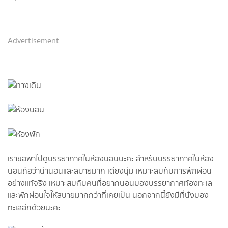
Advertisement
เราขอพาไปดูบรรยากาศในห้องนอนนะคะ สำหรับบรรยากาศในห้อง
นอนถือว่าน่านอนและสบายมาก เตียงนุ่ม เหมาะสมกับการพักผ่อน
อย่างแท้จริง เหมาะสมกับคนที่อยากนอนมองบรรยากาศท้องทะเล
และพักผ่อนใจให้สบายมากกว่าที่เคยเป็น นอกจากนี้ยังมีที่นั่งมอง
ทะเลอีกด้วยนะคะ