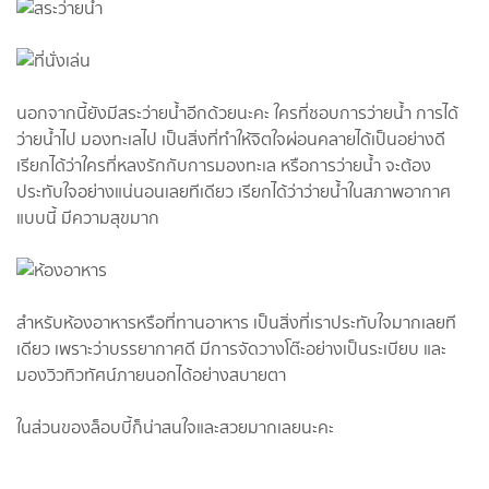
นอกจากนี้ยังมีสระว่ายน้ำอีกด้วยนะคะ ใครที่ชอบการว่ายน้ำ การได้
ว่ายน้ำไป มองทะเลไป เป็นสิ่งที่ทำให้จิตใจผ่อนคลายได้เป็นอย่างดี
เรียกได้ว่าใครที่หลงรักกับการมองทะเล หรือการว่ายน้ำ จะต้อง
ประทับใจอย่างแน่นอนเลยทีเดียว เรียกได้ว่าว่ายน้ำในสภาพอากาศ
แบบนี้ มีความสุขมาก
สำหรับห้องอาหารหรือที่ทานอาหาร เป็นสิ่งที่เราประทับใจมากเลยที
เดียว เพราะว่าบรรยากาศดี มีการจัดวางโต๊ะอย่างเป็นระเบียบ และ
มองวิวทิวทัศน์ภายนอกได้อย่างสบายตา
ในส่วนของล็อบบี้ก็น่าสนใจและสวยมากเลยนะคะ