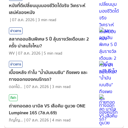
หนังที่ดีเปลี่ยนมุมมองชีวิตได้จริง วิเคราะห์
เสน่ห์ของหนัง
|
07 ส.ค. 2026
|
3
min read
ข่าวสาร
สลากออมสินพิเศษ 5 ปี ลุ้นรางวัลเดือนละ 2
ครั้ง น่าสนใจไหม?
WV
|
07 ส.ค. 2026
|
5
min read
ข่าวสาร
เบื้องหลัง ทำไม "น้ำมันเบนซิน" ถึงแพง และ
ทางออกของคนรักรถ?
ดอกไม้กับสายน้ำ
|
07 ส.ค. 2026
|
3
min read
กีฬา
ถ่ายทอดสด นาบิล VS เสือคิม ดูมวย ONE
Lumpinee 165 (7ส.ค.69)
ภิญโญ ส่องแสง
|
07 ส.ค. 2026
|
4
min read