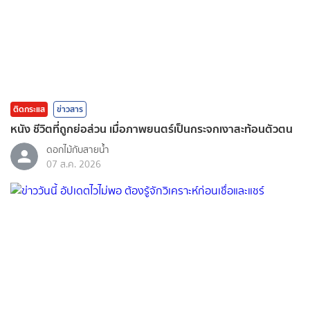
ติดกระแส
ข่าวสาร
หนัง ชีวิตที่ถูกย่อส่วน เมื่อภาพยนตร์เป็นกระจกเงาสะท้อนตัวตน
ดอกไม้กับสายน้ำ
07 ส.ค. 2026