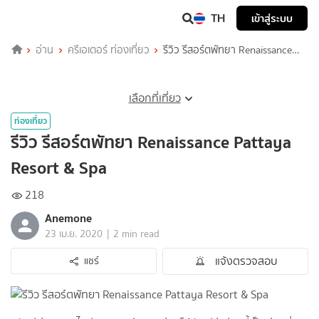
TH
เข้าสู่ระบบ
อ่าน
ครีเอเตอร์ ท่องเที่ยว
รีวิว รีสอร์ตพัทยา Renaissance
Pattaya Resort & Spa
เลือกที่เที่ยว
ท่องเที่ยว
รีวิว รีสอร์ตพัทยา Renaissance Pattaya
Resort & Spa
218
Anemone
|
23 เม.ย. 2020
2 min read
แจ้งตรวจสอบ
แชร์