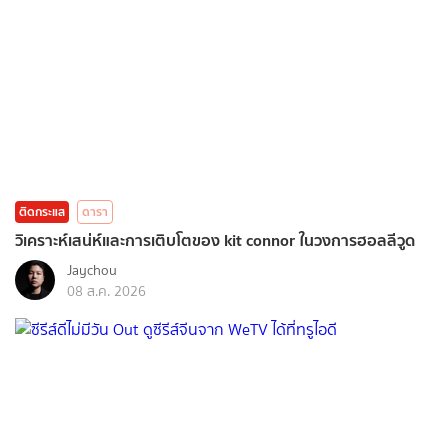
ติดกระแส
ดารา
วิเคราะห์เสน่ห์และการเติบโตของ kit connor ในวงการฮอลลีวูด
Jaychou
08 ส.ค. 2026