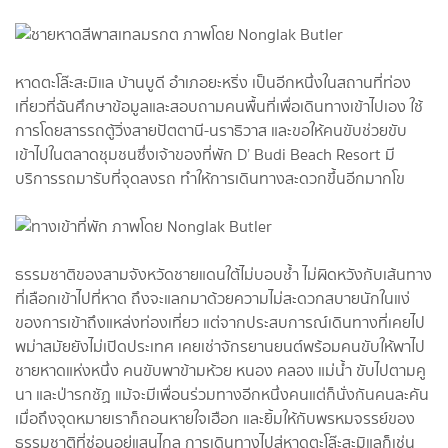
หาดตะโล๊ะสะมิแล บ้านบูดี อำเภอยะหริ่ง เป็นอีกหนึ่งในสถานที่ท่อง
เที่ยวที่ฉันศึกษาข้อมูลและสอบถามคนพื้นที่เพื่อเดินทางเข้าไปเอง ใช้
การโดยสารรถตู้วิ่งสายปัตตานี-นราธิวาส และขอให้คนขับช่วยขับ
เข้าไปในตลาดชุมชนซึ่งเจ้าของที่พัก D’ Budi Beach Resort มี
บริการรถมารับที่จุดลงรถ ทำให้การเดินทางสะดวกขึ้นอีกมากโข
ธรรมชาติของสามจังหวัดชายแดนใต้ไม่บอบช้ำ ไม่ผิดหวังกับเส้นทาง
ที่เลือกเข้าไปที่หาด ถึงจะแลกมาด้วยความไม่สะดวกสบายนักในแง่
ของการเข้าถึงแหล่งท่องเที่ยว แต่จากประสบการณ์เดินทางที่เคยไป
พม่าสมัยยังไม่เปิดประเทศ เคยเช่าจักรยานยนต์พร้อมคนขับให้พาไป
ชายหาดแห่งหนึ่ง คนขับพาข้ามห้วย หนอง คลอง แม่น้ำ ขับไปตามคู
นา และป่ารกชัฏ แม้จะมีเพื่อนร่วมทางอีกหนึ่งคนแต่ก็นั่งกันคนละคัน
เมื่อถึงจุดหมายเราก็ถอนหายใจเฮือก และยิ้มให้กับพรหมจรรย์ของ
ธรรมชาติที่ซ่อนอยู่แสนไกล การเดินทางไปสู่หาดตะโล๊ะสะมิแลก็เช่น