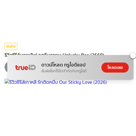
บันเทิง
รีวิวซีรีส์บอยเลิฟ จุดจีบสายมู Unlucky Bae (2569)
ดาวน์โหลด ทรูไอดีแอป
080*******
โหลดเลย
08 ส.ค. 2026
สัมผัสโลกไร้ขีดจำกัดกับทรูไอดี