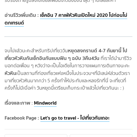
รับรองถ่ายรูปลงโซเชียลเพื่อนจะต้องอิจฉาสุด ๆ ไปเลยล่ะค่า
อ่านรีวิวเพิ่มเติม :
เช็คอิน 7 คาเฟ่หัวหินเปิดใหม่ 2020 ไปก่อนไม่
ตกเทรนด์
หยุดสงกรานต์ 4-7 กันยานี้ ไป
จบไปแล้วนะคะสำหรับทริปเที่ยววัน
เที่ยวหัวหินกันเช็กอินกันแบบฟิน ๆ ฉบับ 3คืน4วัน
ที่เราได้นำมารีวิว
บอกต่อเพื่อน ๆ หวังว่าจะเป็นไอเดียในการวางแผนการเดินทางนะคะ
หัวหิน
เป็นสถานที่ท่องเที่ยวแห่งหนึ่งในประจวบฯที่มีเสน่ห์ส่วนตัวเรา
มาเที่ยวหัวหินมากกว่า 5 ครั้งทำให้ประทับและหลงรักที่นี่ จะเที่ยวกี่
ครั้งก็ไม่มีเบื่อค่า วันหยุดนี้เตรียมเก็บกระเป๋าแล้วไปเที่ยวกันนะ : )
เรื่องและภาพ
Mindworld
:
Facebook Page :
Let's go to travel - ไปเที่ยวกันเถอะ