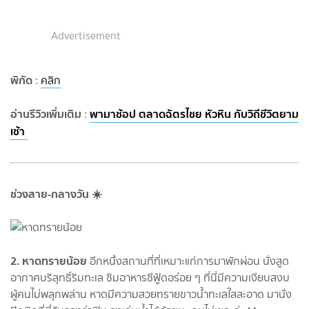
Advertisement
พิกัด
:
คลิก
อ่านรีวิวเพิ่มเติม
พามาช้อป ตลาดฉัตรไชย หัวหิน กับวิถีชีวิตยาม
:
เช้า
ช่วงสาย-กลางวัน ☀️
2. หาดทรายน้อย
อีกหนึ่งสถานที่ที่เหมาะแก่การมาพักผ่อน นั่งสูด
อากาศบริสุทธิ์ริมทะเล ชิมอาหารซีฟู้ดอร่อย ๆ ที่นี่มีความเงียบสงบ
ผู้คนไม่พลุกพล่าน หาดมีความสวยทรายขาวน้ำทะเลใสสะอาด มานั่ง