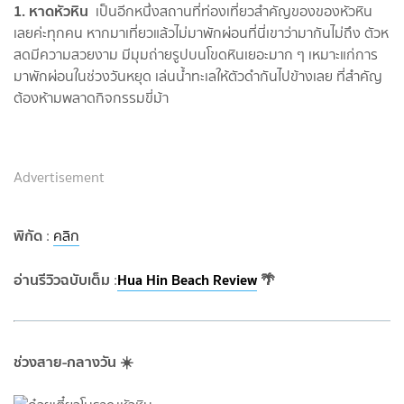
1. หาดหัวหิน
เป็นอีกหนึ่งสถานที่ท่องเที่ยวสำคัญของของหัวหิน
เลยค่ะทุกคน หากมาเที่ยวแล้วไม่มาพักผ่อนที่นี่เขาว่ามากันไม่ถึง ตัวห
สดมีความสวยงาม มีมุมถ่ายรูปบนโขดหินเยอะมาก ๆ เหมาะแก่การ
มาพักผ่อนในช่วงวันหยุด เล่นน้ำทะเลให้ตัวดำกันไปข้างเลย ที่สำคัญ
ต้องห้ามพลาดกิจกรรมขี่ม้า
Advertisement
พิกัด
:
คลิก
อ่านรีวิวฉบับเต็ม
Hua Hin Beach Review
🌴
:
ช่วงสาย-กลางวัน ☀️