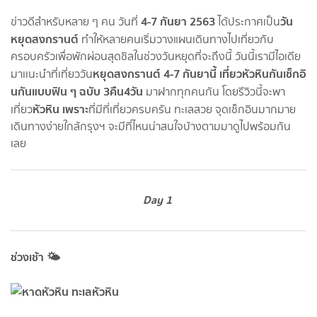
4-7 กันยา 2563
วัน
ข่าวดีสำหรับหลาย ๆ คน วันที่
ได้ประกาศเป็น
หยุดสงกรานต์
ทำให้หลายคนเริ่มวางแผนเดินทางไปเที่ยวกับ
ครอบครัวเพื่อพักผ่อนสุดชิลในช่วงวันหยุดที่จะถึงนี้ วันนี้เรามีไอเดีย
หยุดสงกรานต์ 4-7 กันยานี้ เที่ยวหัวหินกันเช็กอิ
มาเเนะนำที่เที่ยววัน
นกันแบบฟิน ๆ ฉบับ 3คืน4วัน
มาฝากทุกคนกัน โดยรีวิวนี้จะพา
หัวหิน เพราะ
เที่ยว
ที่มีที่เที่ยวครบครัน ทะเลสวย จุดเช็กอินมากมาย
เดินทางง่ายใกล้กรุงฯ จะมีที่ไหนน่าสนใจบ้างตามมาดูไปพร้อมกัน
เลย
Day 1
ช่วงเช้า 🌤