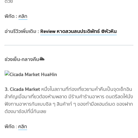
ด้วย
พิกัด :
คลิก
อ่านรีวิวเพิ่มเติม :
Review หาดสวนสนประดิพัทธ์ @หัวหิน
ช่วงเย็น-กลางคืน🌥
3. Cicada Market
หนึ่งในสถานที่ท่องเที่ยวยามค่ำคืนเป็นจุดเช็กอิน
สำคัญเมื่อมาเที่ยวต้องห้ามพลาด มีร้านค้าร้านอาหาร ดนตรีสดให้นั่ง
ฟังทานอาหารกันแบบชิล ๆ สินค้าเก๋ ๆ ของทำมือแฮนด์เมด ของฝาก
ต้องมาช้อปที่นี่กันเลย
พิกัด
:
คลิก