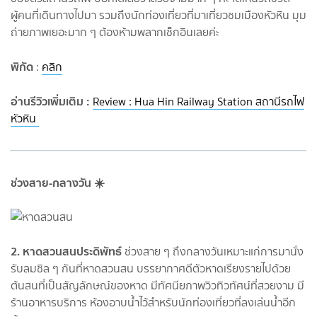
ผู้คนที่เดินทางไปมา รวมถึงนักท่องเที่ยวที่มาเที่ยวชมเมืองหัวหิน มุม
ถ่ายภาพเยอะมาก ๆ ต้องห้ามพลากเช็กอินเลยค่ะ
พิกัด
:
คลิก
อ่านรีวิวเพิ่มเติม :
Review : Hua Hin Railway Station สถานีรถไฟ
หัวหิน
ช่วงสาย-กลางวัน ☀️
2. หาดสวนสนประดิพัทธ์
ช่วงสาย ๆ ถึงกลางวันเหมาะแก่การมานั่ง
รับลมชิล ๆ กันที่หาดสวนสน บรรยากาศดีตัวหาดเรียงรายไปด้วย
ต้นสนที่เป็นสัญลักษณ์ของหาด มีทัศนียภาพวิวทิวทัศน์ที่สวยงาม มี
ร้านอาหารบริการ ห้องอาบน้ำไว้สำหรับนักท่องเที่ยวที่ลงเล่นน้ำอีก