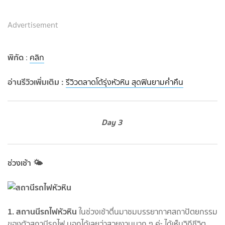
Advertisement
พิกัด
:
คลิก
อ่านรีวิวเพิ่มเติม :
รีวิวตลาดโต้รุ่งหัวหิน สุดฟินยามค่ำคืน
Day 3
ช่วงเช้า 🌤
1. สถานนีรถไฟหัวหิน
ในช่วงเช้าตื่นมาชมบรรยากาศสถาปัตยกรรม
ของตัวสถานีรถไฟ บอกได้เลยว่าสวยงามมาก ๆ ค่ะ ได้เห็นวิถีชีวิต