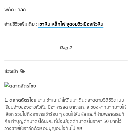
พิกัด
:
คลิก
อ่านรีวิวเพิ่มเติม
เขาหินเหล็กไฟ จุดชมวิวเมืองหัวหิน
:
Day 2
ช่วงเช้า 🌤
1. ตลาดฉัตรไชย
ยามเช้าแนะนำให้ตื่นมาเดินตลาดตามวิถีชีวิตแบบ
เรียบง่ายของชาวหัวหิน มีอาหารสด อาหารทะเล ของฝากมากมายให้
เลือก รวมไปถึงอาหารเช้าร้อน ๆ ชวนให้สัมผัส และที่ห้ามพลาดเลยก็
คือ ทำบุญตักบาตรได้นะคะ ที่นี่จะมีชุดตักบาตรในราคา 50 บาทไว้
วางขายให้เราอีกด้วย อิ่มบุญอิ่มใจกันไปเลย