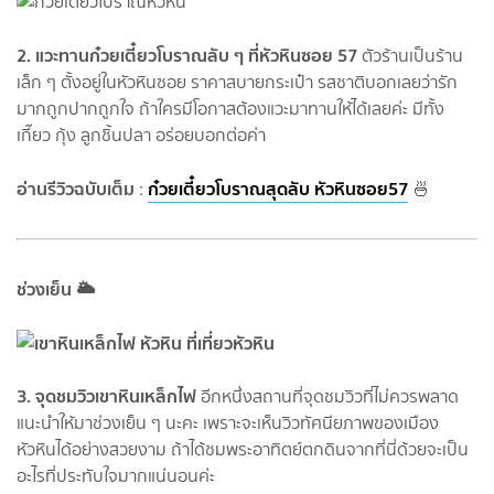
2. แวะทานก๋วยเตี๋ยวโบราณลับ ๆ ที่หัวหินซอย 57
ตัวร้านเป็นร้าน
เล็ก ๆ ตั้งอยู่ในหัวหินซอย ราคาสบายกระเป๋า รสชาติบอกเลยว่ารัก
มากถูกปากถูกใจ ถ้าใครมีโอกาสต้องแวะมาทานให้ได้เลยค่ะ มีทั้ง
เกี๊ยว กุ้ง ลูกชิ้นปลา อร่อยบอกต่อค่า
อ่านรีวิวฉบับเต็ม
ก๋วยเตี๋ยวโบราณสุดลับ หัวหินซอย57
:
🍜
ช่วงเย็น 🌥
3. จุดชมวิวเขาหินเหล็กไฟ
อีกหนึ่งสถานที่จุดชมวิวที่ไม่ควรพลาด
แนะนำให้มาช่วงเย็น ๆ นะคะ เพราะจะเห็นวิวทัศนียภาพของเมือง
หัวหินได้อย่างสวยงาม ถ้าได้ชมพระอาทิตย์ตกดินจากที่นี่ด้วยจะเป็น
อะไรที่ประทับใจมากแน่นอนค่ะ