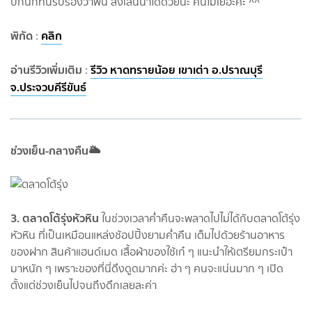
ปิกนิกที่นี่รับรองว่าฟิน ลงเล่นน้ำได้ด้วยนะ คนไม่เยอะค่ะ ^^
พิกัด
คลิก
:
อ่านรีวิวเพิ่มเติม
รีวิว หาดทรายน้อย เขาเต่า อ.ปราณบุรี
:
จ.ประจวบคีรีขันธ์
ช่วงเย็น-กลางคืน🌥
3. ตลาดโต้รุ่งหัวหิน
ในช่วงเวลาค่ำคืนจะพลาดไปไม่ได้กับตลาดโต้รุ่ง
หัวหิน ที่เป็นเหมือนแหล่งช้อปปิ้งยามค่ำคืน เต็มไปด้วยร้านอาหาร
ของฝาก สินค้าแฮนด์เมด เสื้อผ้าของใช้เก๋ ๆ แนะนำให้เตรียมกระเป๋า
มาหนัก ๆ เพราะของที่นี่ดึงดูดมากค่ะ ฮ่า ๆ คนจะแน่นมาก ๆ เปิด
ตั้งแต่ช่วงเย็นไปจนถึงดึกเลยละค่า