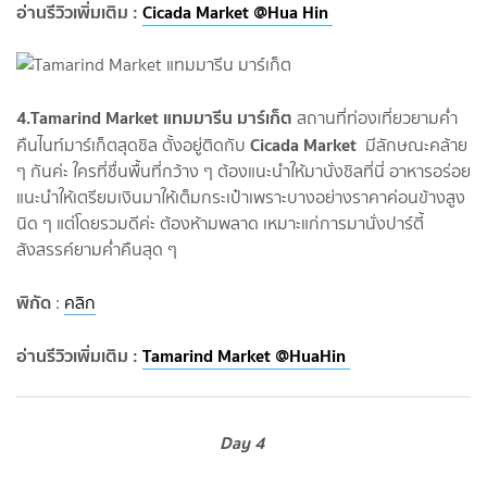
อ่านรีวิวเพิ่มเติม :
Cicada Market @Hua Hin
4.
Tamarind Market แทมมารีน มาร์เก็ต
สถานที่ท่องเที่ยวยามค่ำ
Cicada Market
คืนไนท์มาร์เก็ตสุดชิล ตั้งอยู่ติดกับ
มีลักษณะคล้าย
ๆ กันค่ะ ใครที่ชื่นพื้นที่กว้าง ๆ ต้องแนะนำให้มานั่งชิลที่นี่ อาหารอร่อย
แนะนำให้เตรียมเงินมาให้เต็มกระเป๋าเพราะบางอย่างราคาค่อนข้างสูง
นิด ๆ แต่โดยรวมดีค่ะ ต้องห้ามพลาด เหมาะแก่การมานั่งปาร์ตี้
สังสรรค์ยามค่ำคืนสุด ๆ
พิกัด
:
คลิก
อ่านรีวิวเพิ่มเติม :
Tamarind Market @HuaHin
Day 4