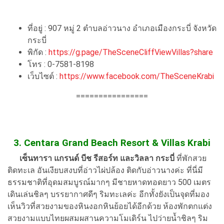
ที่อยู่ : 907 หมู่ 2 ตำบลอ่าวนาง อำเภอเมืองกระบี่ จังหวัด
กระบี่
พิกัด :
https://g.page/TheSceneCliffViewVillas?share
โทร : 0-7581-8198
เว็บไซต์ :
https://www.facebook.com/TheSceneKrabi
================
3. Centara Grand Beach Resort & Villas Krabi
เซ็นทารา แกรนด์ บีช รีสอร์ท และวิลลา กระบี่
ที่พักสวย
ติดทะเล อันเงียบสงบที่อ่าวไผ่ปล้อง ติดกับอ่าวนางค่ะ ที่นี่มี
ธรรมชาติที่อุดมสมบูรณ์มากๆ มีชายหาดทอดยาว 500 เมตร
เดินเล่นชิลๆ บรรยากาศดีๆ ริมทะเลค่ะ อีกทั้งยังเป็นจุดที่มอง
เห็นวิวที่สวยงามของหินงอกหินย้อยได้อีกด้วย ห้องพักตกแต่ง
สวยงามแบบไทยผสมผสานความโมเดิร์น ไปว่ายน้ำชิลๆ ริม