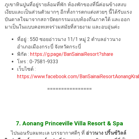
ภูเขาหินปูนที่อยู่รายล้อมที่พัก ห้องพักของที่นี่ค่อนข้างสงบ
เงียบและเป็นส่วนตัวมากๆ อีกทั้งการตกแต่งสวยๆ นี้ได้รับแรง
บันดาลใจมาจากสถาปัตยกรรมแบบท้องถิ่นภาคใต้ และออก
มาเป็นในแบบคอทเทจร่วมสมัยที่สวยงาม และอบอุ่นค่ะ
ที่อยู่ : 550 ซอยอ่าวนาง 11/1 หมู่ 2 ตำบลอ่าวนาง
อำเภอเมืองกระบี่ จังหวัดกระบี่
พิกัด :
https://g.page/BanSainaiResort?share
โทร : 0-7581-9333
เว็บไซต์ :
https://www.facebook.com/BanSainaiResortAonangKra
================
7. Aonang Princeville Villa Resort & Spa
ไปนอนรับลมทะเล บรรยากาศดีๆ ที่
อ่าวนาง ปริ้นซ์วิลล์