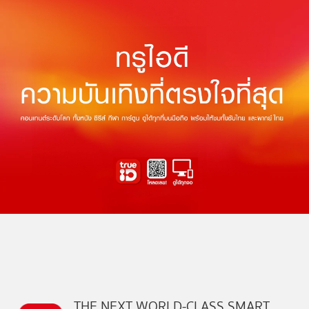
THE NEXT WORLD-CLASS SMART