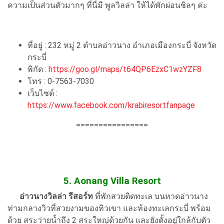
ความเป็นส่วนตัวมากๆ ที่นี่มี พูลวิลล่า ให้ได้พักผ่อนชิลๆ ค่ะ
ที่อยู่ : 232 หมู่ 2 ตำบลอ่าวนาง อำเภอเมืองกระบี่ จังหวัด
กระบี่
พิกัด :
https://goo.gl/maps/t64QP6EzxC1wzYZF8
โทร : 0-7563-7030
เว็บไซต์ :
https://www.facebook.com/krabiresortfanpage
================
5. Aonang Villa Resort
อ่าวนางวิลล่า รีสอร์ท
ที่พักสวยติดทะเล บนหาดอ่าวนาง
ท่ามกลางวิวที่สวยงามของทิวเขา และท้องทะเลกระบี่ พร้อม
ด้วย สระว่ายน้ำถึง 2 สระใหญ่ด้วยกัน และยังตั้งอยู่ใกล้กับตัว